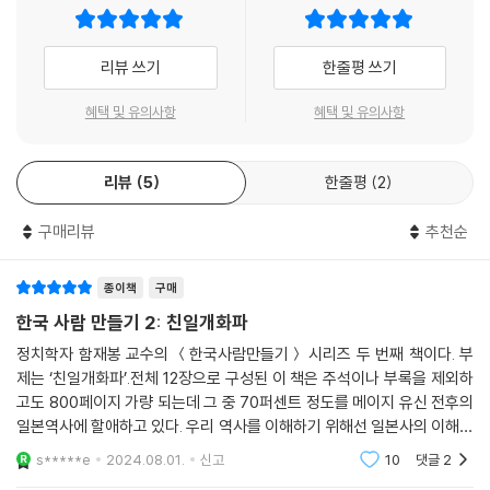
2. 일본의 반응 462
3. 일본의 실력 행사: 「운요호 사건」 472
리뷰 쓰기
한줄평 쓰기
4. 다시한번 청의 의중을 떠보는 일본 479
5. 신헌과 구로다의 강화도 담판 488
혜택 및 유의사항
혜택 및 유의사항
6. 최익현의 도끼 상소 497
7. 「강화도 조약」 501
리뷰
5
한줄평
2
제7장 쇄국과 개국 사이에서
1. 「리델 신부 사건」 509
구매리뷰
추천순
2. 「제1차 수신사」 김기수의 일본 방문 515
3. 사이고의 반란과 오쿠보의 암살 530
종이책
구매
4. 표류하는 조선 541
한국 사람 만들기 2: 친일개화파
5. 이홍장과 청의 「신(新) 조선 정책」 546
정치학자 함재봉 교수의 ＜한국사람만들기＞ 시리즈 두 번째 책이다. 부
6. 조미수교 중재에 나서는 이홍장 555
제는 ‘친일개화파’.전체 12장으로 구성된 이 책은 주석이나 부록을 제외하
고도 800페이지 가량 되는데 그 중 70퍼센트 정도를 메이지 유신 전후의
제8장 개화파와 일본의 만남
일본역사에 할애하고 있다. 우리 역사를 이해하기 위해선 일본사의 이해가
1. 김옥균 562
필수이나 접할 기회가 많지 않았다. 이 책은 그동안 제대로 배우지 못했던
s*****e
2024.08.01.
신고
10
댓글
2
2. 불교, 부산과 개화사상 568
메이지 유신에
3. 이동인의 일본 밀항 577