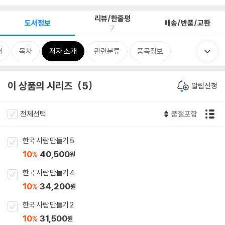
리뷰/한줄평
도서정보
배송/반품/교환
7
개
목차
저자 소개
관련분류
품목정보
이 상품의 시리즈
5
알림신청
전체선택
품절포함
한국 사람 만들기 5
10
40,500
%
원
한국 사람 만들기 4
10
34,200
%
원
한국 사람 만들기 2
10
31,500
%
원