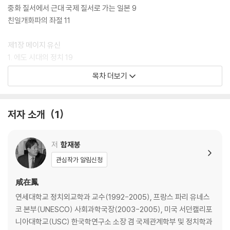
중화 질서에서 근대 국제 질서로 가는 일본 9
친일개화파의 좌절 11
제1장 메이지 유신
1. 에도 시대의 정치 19
2. 에도 시대의 경제 28
목차 더보기
3. 에도 시대의 사상과 교육 38
4. 외세의 출현과 바쿠후 체제의 모순 74
5. 나라의 새 중심: 천황 83
저자 소개
1
6. 「개국」과 그 여파 94
7. 바쿠후와 조슈, 사쓰마의 개방 정책 114
8. 존황양이파의 등장 130
저
함재봉
9. 조슈와 사쓰마의 대립 134
관심작가 알림신청
10. 「나마무기 사건(1862)」 142
11. 「시모노세키 전쟁」과 「사쓰에이 전쟁」 146
咸在鳳
12. 사쓰마의 쿠데타와 조슈의 역쿠데타 151
연세대학교 정치외교학과 교수(1992-2005), 프랑스 파리 유네스
13. 「제1차 조슈 정벌」 157
코 본부(UNESCO) 사회과학국장(2003-2005), 미국 서던캘리포
14. 조슈의 내전 164
니아대학교(USC) 한국학연구소 소장 겸 국제관계학부 및 정치학과
15. 「삿초동맹」 169