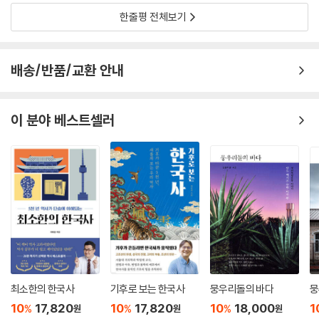
한줄평 전체보기
배송/반품/교환 안내
이 분야 베스트셀러
최소한의 한국사
기후로 보는 한국사
뭉우리돌의 바다
뭉
10
17,820
10
17,820
10
18,000
1
%
%
%
원
원
원