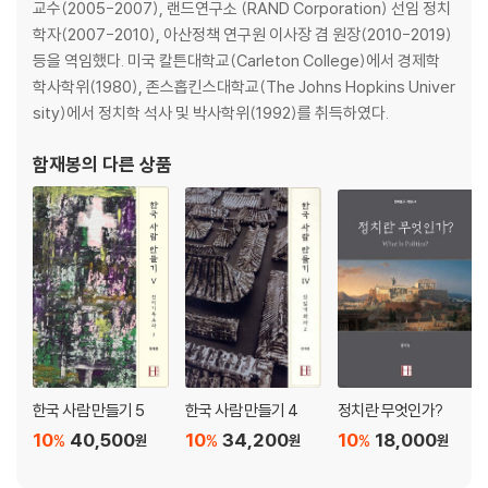
교수(2005-2007), 랜드연구소 (RAND Corporation) 선임 정치
16. 마지막 쇼군: 도쿠가와 요시노부 179
학자(2007-2010), 아산정책 연구원 이사장 겸 원장(2010-2019)
17. 「선중팔책」과 「대정봉환」 183
등을 역임했다. 미국 칼튼대학교(Carleton College)에서 경제학
18. 「보신전쟁」 189
학사학위(1980), 존스홉킨스대학교(The Johns Hopkins Univer
19. 「판적봉환」과 「폐번치현」 210
sity)에서 정치학 석사 및 박사학위(1992)를 취득하였다.
제2장 메이지 정부의 외교안보 정책
함재봉
의 다른 상품
1. 「이와쿠라 사절단」의 파견 배경 235
2. 「이와쿠라 사절단」의 여정 263
3. 메이지 유신 세력의 분열과 「정한론」 274
4. 조일 관계의 뇌관(雷管): 쓰시마 279
5. 기도 다카요시의 「정한론」 288
제3장 「중화 질서」에 도전하는 일본
1. 「청일수호조약」의 체결 300
2. 「기유약조 체제」의 해체 310
한국 사람 만들기 5
한국 사람 만들기 4
정치란 무엇인가?
3. 류큐와 대만 문제 313
10
40,500
10
34,200
10
18,000
%
%
%
원
원
원
제4장 사이고 다카모리의 「정한론」