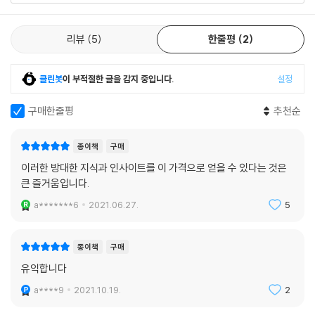
1. 김옥균의 제2차 일본 방문 689
2. 후쿠자와 유키치와 조선의 개화파 697
리뷰
5
한줄평
2
3. 김옥균의 독립사상 707
4. 김옥균의 제3차 일본 방문 713
클린봇
이 부적절한 글을 감지 중입니다.
설정
제12장 「갑신정변」과 친일개화파의 몰락
1. 「갑신정변」 전야 722
구매한줄평
추천순
2. 거사 736
3. 청군의 개입 741
종이책
구매
4. 「갑신정변」의 사후처리 744
이러한 방대한 지식과 인사이트를 이 가격으로 얻을 수 있다는 것은
5. 김옥균과 「친일개화파」의 말로 753
큰 즐거움입니다.
a*******6
2021.06.27.
5
결론 757
주(註) 763
참고문헌 819
종이책
구매
부록 829
유익합니다
a****9
2021.10.19.
2