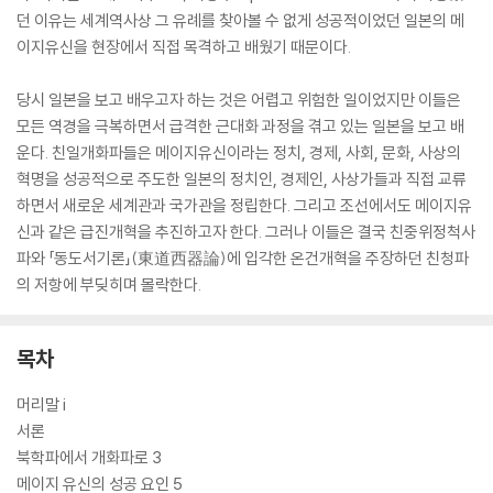
던 이유는 세계역사상 그 유례를 찾아볼 수 없게 성공적이었던 일본의 메
이지유신을 현장에서 직접 목격하고 배웠기 때문이다.
당시 일본을 보고 배우고자 하는 것은 어렵고 위험한 일이었지만 이들은
모든 역경을 극복하면서 급격한 근대화 과정을 겪고 있는 일본을 보고 배
운다. 친일개화파들은 메이지유신이라는 정치, 경제, 사회, 문화, 사상의
혁명을 성공적으로 주도한 일본의 정치인, 경제인, 사상가들과 직접 교류
하면서 새로운 세계관과 국가관을 정립한다. 그리고 조선에서도 메이지유
신과 같은 급진개혁을 추진하고자 한다. 그러나 이들은 결국 친중위정척사
파와 「동도서기론」(東道西器論)에 입각한 온건개혁을 주장하던 친청파
의 저항에 부딪히며 몰락한다.
목차
머리말 i
서론
북학파에서 개화파로 3
메이지 유신의 성공 요인 5