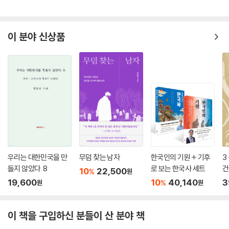
이 분야 신상품
우리는 대한민국을 만
무덤 찾는 남자
한국인의 기원 + 기후
3
들지 않았다. 8
로 보는 한국사 세트
건
10
22,500
%
원
19,600
10
40,140
3
%
원
원
이 책을 구입하신 분들이 산 분야 책