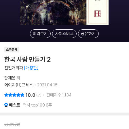
미리보기
사이즈비교
공유하기
소득공제
한국 사람 만들기 2
친일개화파
개정판
함재봉
저
에이치(H)프레스
2021.04.15.
10.0
판매지수
1,134
7
베스트
역사 top100 6주
35,000
원