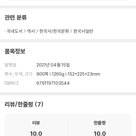
1. 사이고 다카모리의 「정한론」 330
2. 오쿠보 대 사이고 336
관련 분류
3. 「사가의 난」 349
4. 「일본의 비스마르크」, 오쿠보의 대외 정책 356
국내도서
역사
한국사/한국문화
한국사일반
5. 오쿠보의 대만 정벌 360
제5장 후쿠자와의 「문명개화론」
품목정보
1. 「문명개화론」의 기원 377
2. 후쿠자와의 삶 379
발행일
2021년 04월 15일
3. 스코틀랜드 계몽주의와 「문명발전 단계론」 391
쪽수, 무게, 크기
900쪽 | 1260g | 152*225*23mm
4. 미국의 지리 교과서와 『서양사정』 406
5. 버튼의 『정치경제』와 『서양사정 외편』 413
ISBN13
9791197103544
6. 과학기술 423
7. 저작권과 특허 429
리뷰/한줄평
7
8. 『문명론의 개략』 434
9. 『학문의 권장』 448
리뷰
한줄평
제6장 개국 아닌 개국: 「강화도 조약」
10.0
10.0
1. 고종의 새로운 대외 정책 458