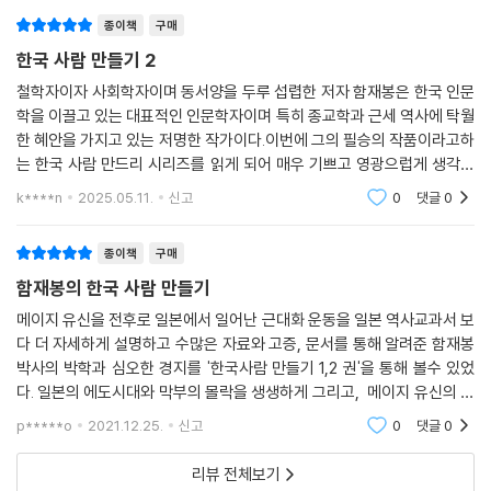
4. 「제2차 수신사」 김홍집과 황준헌의 만남 581
종이책
구매
5. 김홍집과 이동인의 만남 590
한국 사람 만들기 2
철학자이자 사회학자이며 동서양을 두루 섭렵한 저자 함재봉은 한국 인문
제9장 급진 개국과 대미 수교
학을 이끌고 있는 대표적인 인문학자이며 특히 종교학과 근세 역사에 탁월
1. 고종의 개국 결정과 이동인의 밀사 파견 598
한 혜안을 가지고 있는 저명한 작가이다.이번에 그의 필승의 작품이라고하
2. 「신사유람단」과 본격화되는 일본 배우기 612
는 한국 사람 만드리 시리즈를 읽게 되어 매우 기쁘고 영광으럽게 생각한
3. 「조미수호통상조약」 619
다.아직 연재의 종착지까지 가려면 멀었지만 최근에 5 권까지 출간된 것
k****n
2025.05.11.
신고
0
댓글
0
4. 김옥균의 첫 일본방문 630
으로 알고 있다.대
종이책
구매
제10장 위정척사파의 반격과 청의 제국주의
함재봉의 한국 사람 만들기
1. 「영남만인소」와 「홍재학 상소」 641
2. 대원군의 반격: 「안기영 역모사건」과 「임오군란」 649
메이지 유신을 전후로 일본에서 일어난 근대화 운동을 일본 역사교과서 보
3. 청의 신제국주의 654
다 더 자세하게 설명하고 수많은 자료와 고증, 문서를 통해 알려준 함재봉
박사의 박학과 심오한 경지를 '한국사람 만들기 1,2 권'을 통해 볼수 있었
4. 「제물포 조약」과 청에 밀린 일본 663
다. 일본의 에도시대와 막부의 몰락을 생생하게 그리고, 메이지 유신의 당
5. 속국에서 직할령으로 669
위성과 메이지유신을 성공시킨 일본의 개혁가들의 이야기가 너무 자세하
6. 청의 간섭과 친청파의 개혁 674
p*****o
2021.12.25.
신고
0
댓글
0
게 묘사되었다.
제11장 친일개화파의 독립사상
리뷰 전체보기