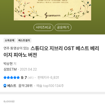
사이즈비교
공유하기
소득공제
베스트셀러
스튜디오 지브리 OST 베스트 베리
연주 동영상이 있는
이지 피아노 버전
박상현
저
삼호ETM
2021.04.22.
9.7
판매지수
6,831
41
베스트
음악
28위
예술 top100 134주
8,000
원