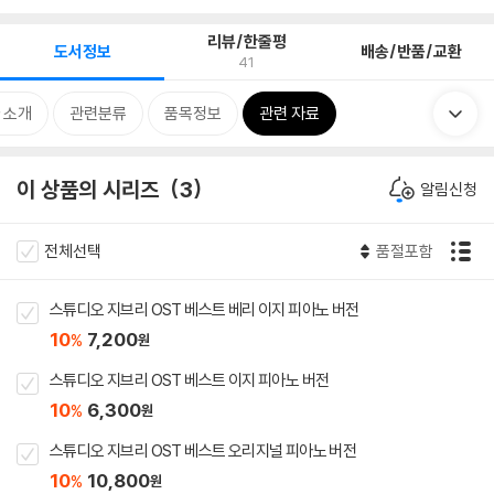
리뷰/한줄평
도서정보
배송/반품/교환
41
 소개
관련분류
품목정보
관련 자료
이 상품의 시리즈
3
알림신청
전체선택
품절포함
스튜디오 지브리 OST 베스트 베리 이지 피아노 버전
10
7,200
%
원
스튜디오 지브리 OST 베스트 이지 피아노 버전
10
6,300
%
원
스튜디오 지브리 OST 베스트 오리지널 피아노 버전
10
10,800
%
원