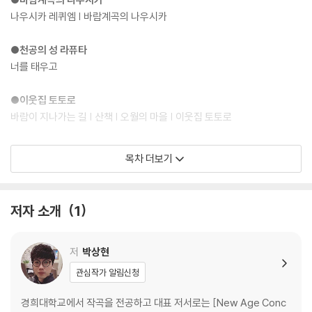
나우시카 레퀴엠 | 바람계곡의 나우시카
●천공의 성 라퓨타
너를 태우고
●이웃집 토토로
바람이 지나가는 길 | 산책 | 오월의 마을 | 이웃집 토토로
●마녀 배달부 키키
목차 더보기
따스함에 안겨진다면 | 맑은 날에 | 바다가 보이는 마을
●붉은 돼지
저자 소개
1
때로는 옛 이야기를
●귀를 기울이면
저
박상현
컨트리 로드
관심작가 알림신청
●모노노케 히메
경희대학교에서 작곡을 전공하고 대표 저서로는 [New Age Conc