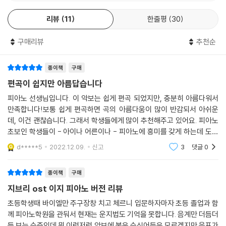
리뷰
11
한줄평
30
구매리뷰
추천순
종이책
구매
편곡이 쉽지만 아름답습니다
피아노 선생님입니다. 이 악보는 쉽게 편곡 되었지만, 충분히 아름다워서
만족합니다!보통 쉽게 편곡하면 곡의 아름다움이 많이 반감되서 아쉬운
데, 이건 괜찮습니다. 그래서 학생들에게 많이 추천해주고 있어요. 피아노
초보인 학생들이 - 아이나 어른이나 - 피아노에 흥미를 갖게 하는데 도움
이 되어서 좋습니다.오늘도 미국사는 학생이 한국 들른다기에 이 책 사가
d*****5
2022.12.09.
신고
3
댓글
0
지고 가라고 하려고
종이책
구매
지브리 ost 이지 피아노 버전 리뷰
초등학생때 바이엘만 주구장창 치고 체르니 입문하자마자 초등 졸업과 함
께 피아노학원을 관둬서 현재는 운지법도 기억을 못합니다. 음계만 더듬더
듬 보는 수준인데 뭐 이런저런 악보에 붙은 수식어들은 모르겠지만 음표가