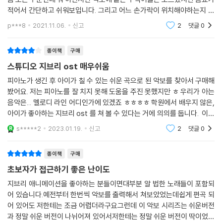
적어서 간단하고 쉬워보입니다. 그리고 어느 손가락이 위치해야하는지 나
와있어서 마음에 듭니다. 디즈니 악보와 고민하다 지브리가 좀 더 익숙하
p***8
2021.11.06.
신고
2
댓글
0
고 좋아하는 곡들
종이책
구매
스튜디오 지브리 ost 매우쉬움
피아노가 생긴 후 아이가 칠 수 있는 쉬운 곡으로 된 악보를 찾아서 구매해
봤어요. 저는 피아노를 잘 치지 못해 도움을 주진 못했지만 ㅎ 우리가 아는
음악은... 멜로디 라인 어디인가에 있겠죠 ㅎㅎㅎㅎ 학원에서 배우지 않은,
아이가 좋아하는 지브리 ost 를 쳐 볼 수 있다는 거에 의의를 둡니다. 이제
둘째가 학원을 다니기 시작했는데, 곧 이 책을 다시 치겠다고 건반을 눌러
s*****2
2023.01.19.
신고
2
댓글
0
대
종이책
구매
초보자가 접근하기 좋은 난이도
지브리 애니메이션을 좋아하는 분들이면대부분 알 법한 노래들이 포함되
어 있습니다.예전부터 한번씩 악보를 출력해서 쳐보았었는데쉽게 편곡 되
어 있어도 저한테는 조금 어렵더라구요그런데 이 악보 시리즈는 쉬운버전
과 정말 쉬운 버전이 나뉘어져 있어서저한테는 정말 쉬운 버전이 딱이었습