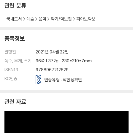
관련 분류
국내도서
예술
음악
악기/악보집
피아노악보
품목정보
발행일
2021년 04월 22일
쪽수, 무게, 크기
96쪽 | 372g | 230*310*7mm
ISBN13
9788967212629
KC인증
인증유형 : 적합성확인
관련 자료