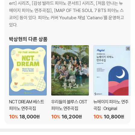
모노노케 히메 | 아시타카의 전설
ert] 시리즈, [감성 발라드 피아노 콘서트] 시리즈, [처음 만나는 뉴
에이지 피아노 연주곡집], [MAP OF THE SOUL 7 BTS 피아노 스
●센과 치히로의 행방불명
코어] 등이 있다. 피아노 커버 Youtube 채널 'Catiano'를 운영하고
또 다시 | 어느 여름날 | 언제나 몇 번이라도
있다.
●고양이의 보은
박상현
의 다른 상품
바람이 되어
●하울의 움직이는 성
세계의 약속 | 인생의 회전목마
●벼랑 위의 포뇨
벼랑 위의 포뇨
NCT DREAM 베스트
우리들의 블루스 OST
뉴에이지 피아노 연주
●코쿠리코 언덕에서
피아노 연주곡집
피아노 연주곡집
곡집 : Original
이별의 여름
10
18,000
10
16,200
10
10,800
%
%
%
원
원
원
●히사이시 조 명곡
A Waltz Of Sleigh | Summer | HANA-BI