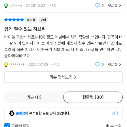
니다.쉬우면서도 쳐보면 아름답다는 느낌이 들어요~
s****w
2025.10.22.
신고
0
댓글
0
종이책
구매
쉽게 칠수 있는 지브리
바이엘 후반~ 체르니100 정도 레벨에서 치기 적당한 책입니다. 편곡이 너
무 잘 되어 있어서 아이들이 연주할때 재밌게 칠수 있는 악보인거 같아요.
클래식 작품 치다가 이따금씩 지브리ost나 디즈니 ost를 연주하면 너무
좋아하더라고요.
f******8
2025.07.08.
신고
0
댓글
0
리뷰 전체보기
리뷰
11
한줄평
30
클린봇
이 부적절한 글을 감지 중입니다.
설정
구매한줄평
추천순