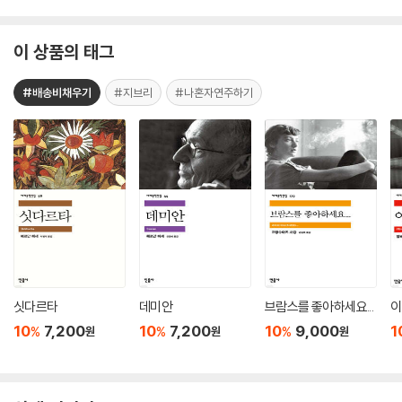
이 상품의 태그
#배송비채우기
#지브리
#나혼자연주하기
싯다르타
데미안
브람스를 좋아하세요...
이
10
7,200
10
7,200
10
9,000
1
%
%
%
원
원
원