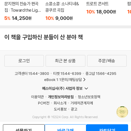
문지현의 찬송가 편곡
소콩소콩: 소나티네&
트로트 콘서트
팝
집 : Toward the Ligh
콩쿠르 곡집
10
18,000
1
%
원
t
5
14,250
10
9,000
%
%
원
원
이 책을 구입하신 분들이 산 분야 책
로그인
최근 본 상품
주문/배송
고객센터 1544-3800
티켓 1544-6399
중고샵 1566-4295
eBook 1:1문의/채팅상담
예스이십사(주) 사업자 정보
이용약관
개인정보처리방침
청소년보호정책
PC버전
회사소개
거래처관계자께
도서홍보
광고
Copyright © YES24 Corp. All Rights Reserved.
MATOM16
선물하기
바로구매
카트담기