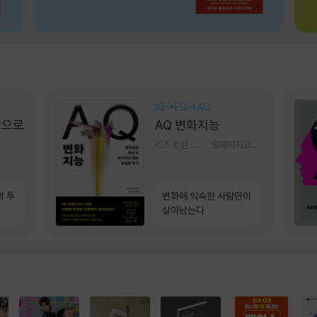
IQ→EQ→AQ
장으로
AQ 변화지능
리즈 트랜 저/한미선 역
알에이치코리아(RHK)
의 투
변화에 익숙한 사람만이
살아남는다