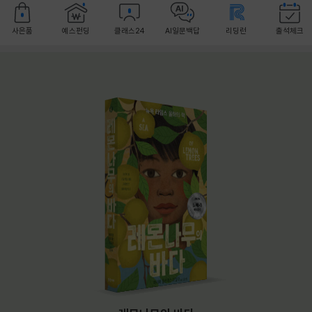
사은품
예스펀딩
클래스24
AI일문백답
리딩런
출석체크