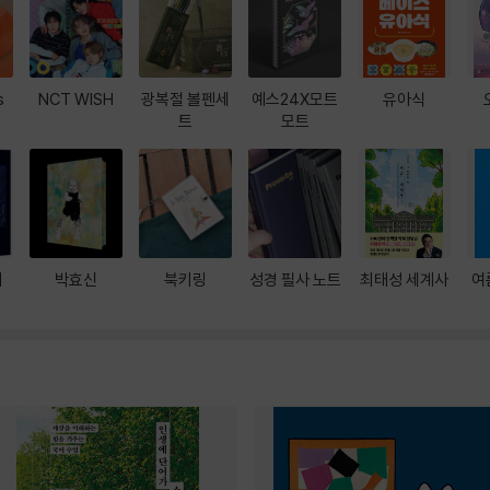
s
NCT WISH
광복절 볼펜세
예스24X모트
유아식
트
모트
대
박효신
북키링
성경 필사 노트
최태성 세계사
여