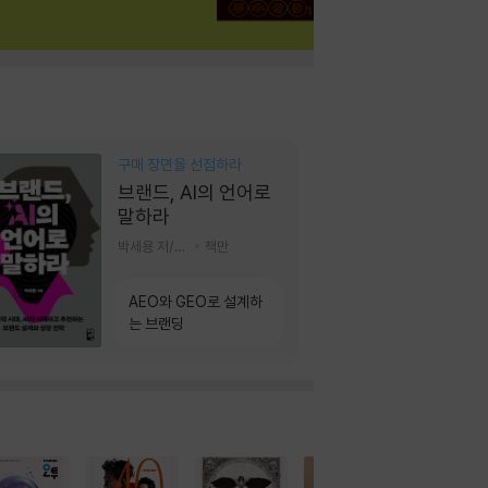
구매 장면을 선점하라
브랜드, AI의 언어로
말하라
박세용 저/정진호 그림
책만
AEO와 GEO로 설계하
는 브랜딩