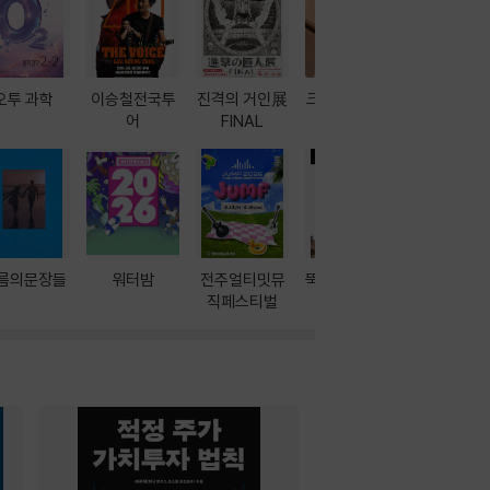
오투 과학
이승철전국투
진격의 거인展
크레마 이북 리
방학에는 
어
FINAL
더기
포터
름의문장들
워터밤
전주얼티밋뮤
뚝딱! AI 3대장
이달의 인
직페스티벌
과