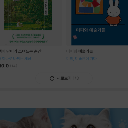
생에 단어가 스며드는 순간
미피와 예술가들
 하나로 바뀌는 세상
미피, 미술관에 가다
10.0
(
14
)
새로보기
1/3