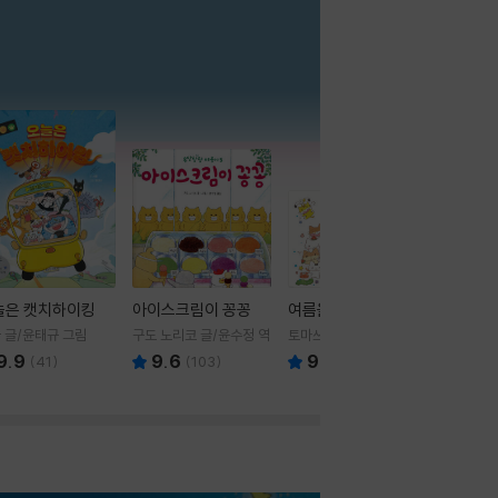
더보기
늘은 캣치하이킹
아이스크림이 꽁꽁
여름을 부탁해
 글/윤태규 그림
구도 노리코 글/윤수정 역
토마쓰리 글그림
9.9
9.6
9.8
(
41
)
(
103
)
(
24
)