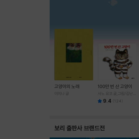
고양이의 노래
100만 번 산 고양이
이미나 글
사노 요코 글,그림/김난주
역
9.4
(
124
)
보리 출판사 브랜드전