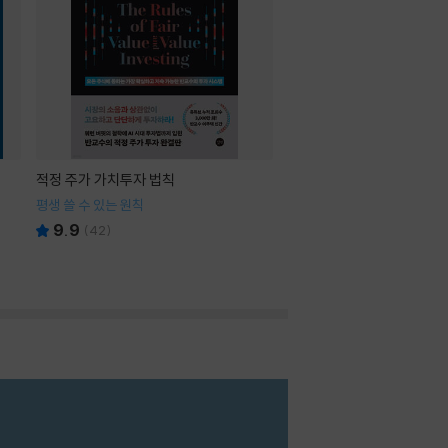
적정 주가 가치투자 법칙
평생 쓸 수 있는 원칙
9.9
(
42
)