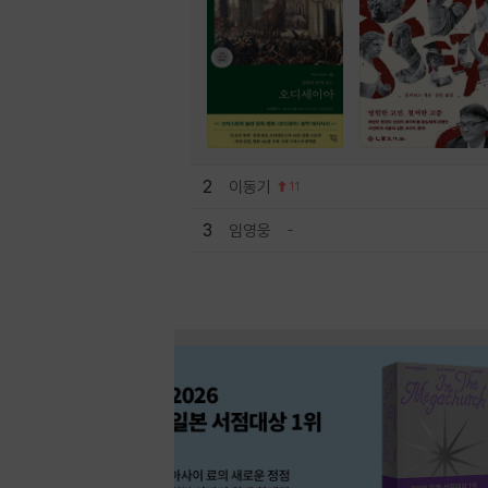
2
이동기
11
3
임영웅