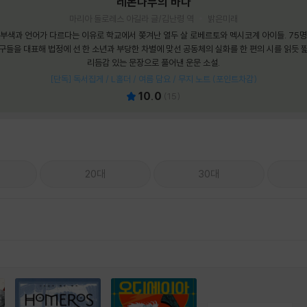
레몬나무의 바다
마리아 돌로레스 아길라 글/김난령 역
밝은미래
부색과 언어가 다르다는 이유로 학교에서 쫓겨난 열두 살 로베르토와 멕시코계 아이들. 75
구들을 대표해 법정에 선 한 소년과 부당한 차별에 맞선 공동체의 실화를 한 편의 시를 읽듯 
리듬감 있는 문장으로 풀어낸 운문 소설.
[단독] 독서집게 / L홀더 / 여름 담요 / 무지 노트 (포인트차감)
10.0
(
15
)
20대
30대