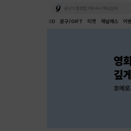
Book
CD/LP
DVD/BD
문구/GIFT
티켓
채널예스
이