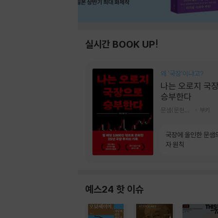
실시간 BOOK UP!
왜 ‘국장‘이냐고?
나는 오로지 국
승부한다
문샘(문현철) 저
부키
국장에 올인한 문샘
자 원칙
예스24 핫 이슈