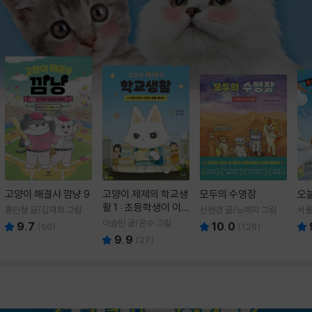
고양이 해결사 깜냥 9
고양이 제제의 학교생
모두의 수영장
오
활 1 : 초등학생이 이
홍민정 글/김재희 그림
신현경 글/노예지 그림
서율
렇게 힘들 줄이야
이승민 글/온수 그림
9.7
10.0
(
60
)
(
126
)
9.9
(
27
)