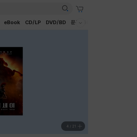
eBook
CD/LP
DVD/BD
문구/GIFT
티켓
채널예스
웰컴메뉴 모두보기
4
/
21