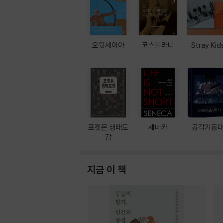
오뒷세이아
코스톨라니
Stray Kid
포켓몬 생태도
세네카
공각기동
감
지금 이 책