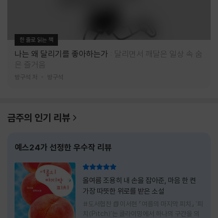
한 줄로 읽는 책
나는 왜 달리기를 좋아하는가
달리면서 깨달은 일상 속 숨
은 즐거움
방구석 저
방구석
금주의 인기 리뷰
예스24가 선정한 우수작 리뷰
리뷰 총점
올여름 조용히 내 손을 잡아준, 마음 한 켠
가장 따뜻한 위로를 받은 소설
#도서협찬 📗이서현 『여름의 마지막 피치』 '피
치(Pitch)'는 클라이밍에서 하나의 구간을 의