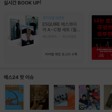
실시간 BOOK UP!
표지모델 임영웅
ESQUIRE 에스콰이
어 A~C형 세트 (월
간) : 9월 [2026]
에스콰이어편집부 편
허스트중앙
커버별 매칭 포스터 수록
예스24 핫 이슈