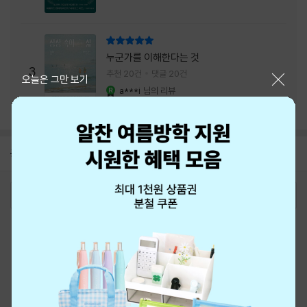
리뷰 총점
누군가를 이해한다는 것
3
추천 20건
댓글 20건
닫기
오늘은 그만 보기
a***i
님의 리뷰
YES마니아 : 로얄
공지
8월 신용카드 무이자할부 안내
2026-08-01
로그인
최근 본 상품
주문/배송
고객센터 1544-3800
티켓 1544-6399
중고샵 1566-4295
eBook 1:1문의/채팅상담
예스이십사(주) 사업자 정보
이용약관
개인정보처리방침
청소년보호정책
PC버전
회사소개
거래처관계자께