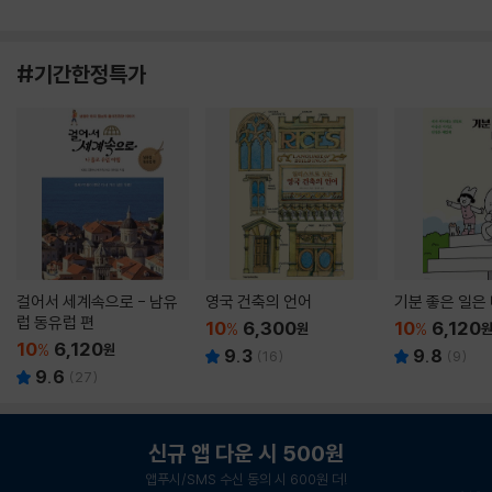
#기간한정특가
걸어서 세계속으로 - 남유
영국 건축의 언어
기분 좋은 일은
럽 동유럽 편
10
6,300
10
6,120
%
원
%
10
6,120
%
원
9.3
9.8
(
16
)
(
9
)
9.6
(
27
)
신규 앱 다운 시 500원
앱푸시/SMS 수신 동의 시 600원 더!