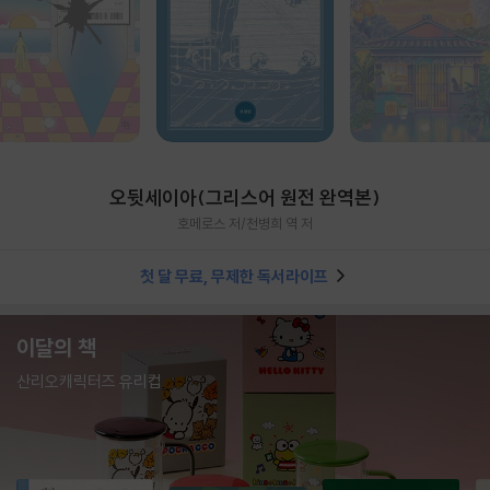
오뒷세이아(그리스어 원전 완역본)
호메로스 저/천병희 역 저
첫 달 무료, 무제한 독서라이프
이달의 책
산리오캐릭터즈 유리컵