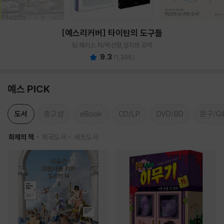
[예스리커버] 타이탄의 도구들
팀 페리스 저/박선령,정지현 공역
9.3
(
1,396
)
예스 PICK
도서
중고샵
eBook
CD/LP
DVD/BD
문구/GI
화제의 책
외국도서
세트도서