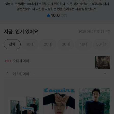
앞에서 흔들리는 10대에게는 길잡이가 필요하다. 모든 것이 불안하고 생각처럼 되지
않는 날에도 나 자신을 사랑하는 법을 알려주는 마음 성장 안내서.
10.0
(
37
)
지금, 인기 있어요
2026.08.07 13:23 기준
전체
10대
20대
30대
40대
50대
오디세이아
HOT
1
에스콰이어
관련상품 보이기/감축