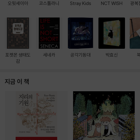
오뒷세이아
코스톨라니
Stray Kids
NCT WISH
광복
포켓몬 생태도
세네카
공각기동대
박효신
감
지금 이 책