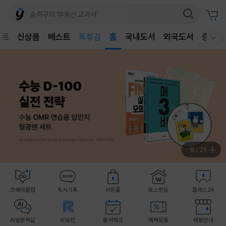
어린이
독후감
벤트
신상품
베스트
홈
국내도서
외국도서
중고샵
웰컴메뉴 모두보기
어린이
9
/
21
크레마클럽
독서기록
사은품
예스펀딩
클래스24
AI일문백답
리딩런
출석체크
혜택모음
매장안내