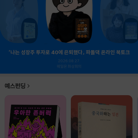
『나는 성장주 투자로 40에 은퇴했다』 파돌댁 온라인 북토크
2026.08.27.
웨일온 화상회의
예스펀딩