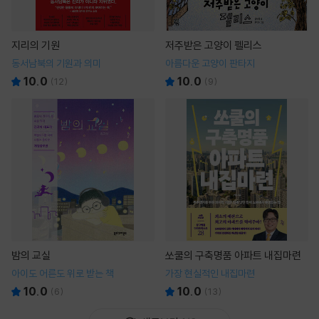
지리의 기원
저주받은 고양이 펠리스
동서남북의 기원과 의미
아름다운 고양이 판타지
10.0
10.0
(
12
)
(
9
)
밤의 교실
쏘쿨의 구축명품 아파트 내집마련
아이도 어른도 위로 받는 책
가장 현실적인 내집마련
10.0
10.0
(
6
)
(
13
)