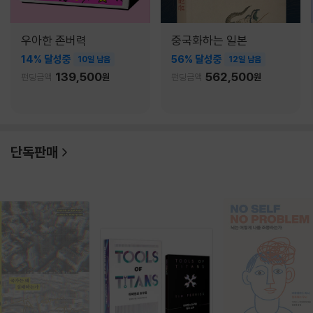
우아한 존버력
중국화하는 일본
14% 달성중
56% 달성중
10일 남음
12일 남음
139,500
562,500
펀딩금액
원
펀딩금액
원
단독판매