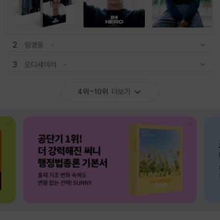
2
임영웅
관련상품 보이기/감축
3
오디세이아
관련상품 보이기/감축
4위~10위
더보기