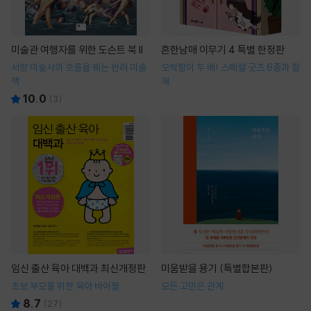
미술관 여행자를 위한 도슨트 북 II
흔한남매 이무기 4 특별 한정판
서양 미술사의 흐름을 꿰는 반려 미술
오싹함이 두 배! 스페셜 굿즈 6종과 함
책
께
10.0
(
3
)
임신 출산 육아 대백과 최신개정판
미움받을 용기 (특별합본판)
초보 부모를 위한 육아 바이블
모든 고민은 관계
8.7
(
27
)