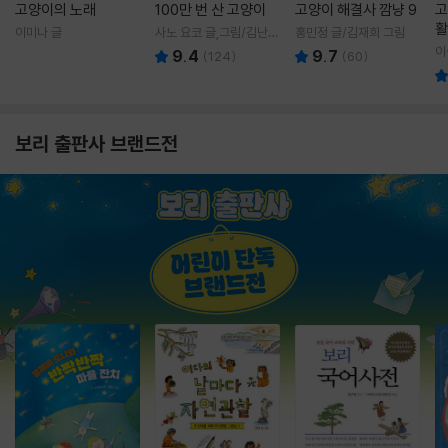
고양이의 노래
100만 번 산 고양이
고양이 해결사 깜냥 9
고
활
이미나 글
사노 요코 글,그림/김난주
홍민정 글/김재희 그림
렇
역
이
9.4
9.7
(
124
)
(
60
)
보리 출판사 브랜드전