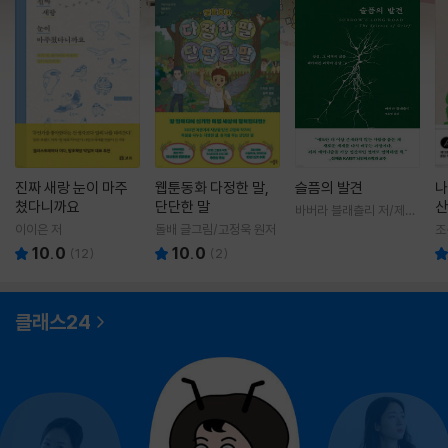
진짜 새랑 눈이 마주
웹툰동화 다정한 말,
슬픔의 발견
나
쳤다니까요
단단한 말
산
바버라 블래츨리 저/제효
영 역
이이은 저
돌배 글그림/고정욱 원저
조
10.0
10.0
(
12
)
(
2
)
클래스24