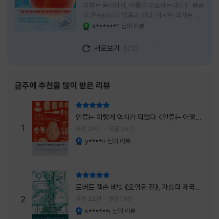
미하는 용어이자, 여름을 대표하는 과일인 복숭
아(Peach)의 발음과 같다. 이서현 작가는 이
중의적인 제목 안에 소설이 전하고 싶은 메시지
k******1
님의 리뷰
YES마니아 : 로얄
를 아름답게 담아내고 있는 것 같다. 복숭아처
럼 가장 달콤하고 찬란한 계절인 여름. 하지만
새로보기
6/10
그 여름도 끝이 있다. 그리고 클라이밍의 피치
처럼 인생 역시 정상까지 단숨에 오를 수 없고,
한 구간씩 묵묵히 올라야 한다. 『여름의 마지막
피치』는 끝나가는 여름의 아쉬움과 새로운 계
금주에 추천을 많이 받은 리뷰
절을 향해 나아가는 마지막 한 걸음을 동시에
의미하는 제목이었다. 소설은 각자의 '여름'을
리뷰 총점
잃어버린 다섯 인물들의 이야기를 담고 있다.
인류는 이렇게 역사가 되었다 <인류는 어떻게
👧연인에게 이별을 통보받고 외모를 향한 악성
1
역사가 되었나>
추천 24건
댓글 25건
댓글로 인해 카메라 앞에 설 수 없게 된 요리 유
y****n
님의 리뷰
YES마니아 : 플래티넘
튜버
리뷰 총점
로버트 잭슨 베넷 《오염된 잔》, 가상의 제국이
주는 실감과 미스터리 사건의 치밀함이 이루어
2
추천 22건
댓글 18건
내는 최상의 시너지...
k******i
님의 리뷰
YES마니아 : 플래티넘