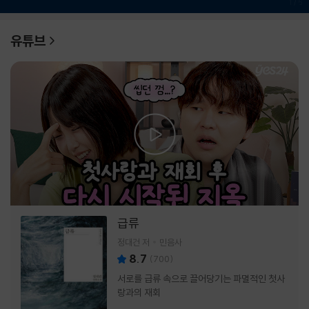
1
/
6
유튜브
급류
정대건 저
민음사
8.7
(
700
)
서로를 급류 속으로 끌어당기는 파멸적인 첫사
랑과의 재회