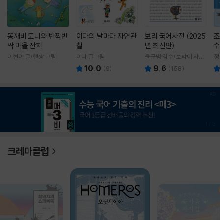
똥깨비 도니와 반짝반
이다의 날마다 자연관
보리 국어사전 (2025
조
짝 마을 잔치
찰
년 최신판)
수
이현아 글/핸짱 그림
이다 글그림
윤구병 감수/토박이 사전
정
편찬실 편
10.0
9.6
(
9
)
(
158
)
1
/
3
크레마클럽