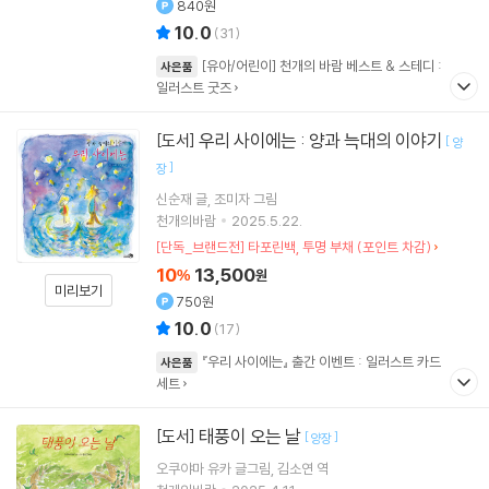
840원
10.0
(
31
)
[유아/어린이] 천개의 바람 베스트 & 스테디 :
사은품
일러스트 굿즈
우리 사이에는 : 양과 늑대의 이야기
[도서]
[
양
]
장
신순재
글
조미자
그림
천개의바람
2025.5.22.
[단독_브랜드전] 타포린백, 투명 부채 (포인트 차감)
10
13,500
%
원
미리보기
750원
10.0
(
17
)
『우리 사이에는』 출간 이벤트 : 일러스트 카드
사은품
세트
태풍이 오는 날
[도서]
[
]
양장
오쿠야마 유카
글그림
김소연
역