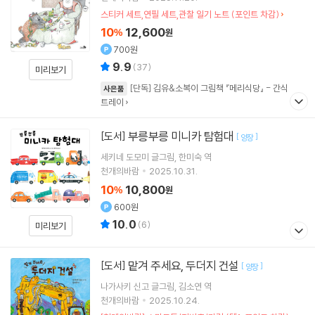
스티커 세트,연필 세트,관찰 일기 노트 (포인트 차감)
10
12,600
%
원
700원
9.9
(
37
)
미리보기
[단독] 김유&소복이 그림책 『메리식당』 - 간식
사은품
트레이
부릉부릉 미니카 탐험대
[도서]
[
]
양장
세키네 도모미
글그림
한미숙
역
천개의바람
2025.10.31.
10
10,800
%
원
600원
10.0
(
6
)
미리보기
맡겨 주세요, 두더지 건설
[도서]
[
]
양장
나가사키 신고
글그림
김소연
역
천개의바람
2025.10.24.