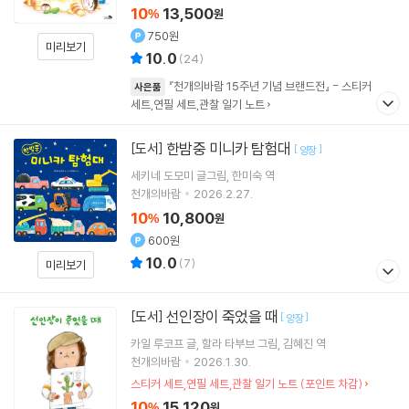
(포인트차감)
10
13,500
%
원
750원
미리보기
10.0
(
24
)
『천개의바람 15주년 기념 브랜드전』 - 스티커
사은품
세트,연필 세트,관찰 일기 노트
한밤중 미니카 탐험대
[도서]
[
]
양장
세키네 도모미
글그림
한미숙
역
천개의바람
2026.2.27.
10
10,800
%
원
600원
10.0
(
7
)
미리보기
선인장이 죽었을 때
[도서]
[
]
양장
카일 루코프
글
할라 타부브
그림
김혜진
역
천개의바람
2026.1.30.
스티커 세트,연필 세트,관찰 일기 노트 (포인트 차감)
10
15,120
%
원