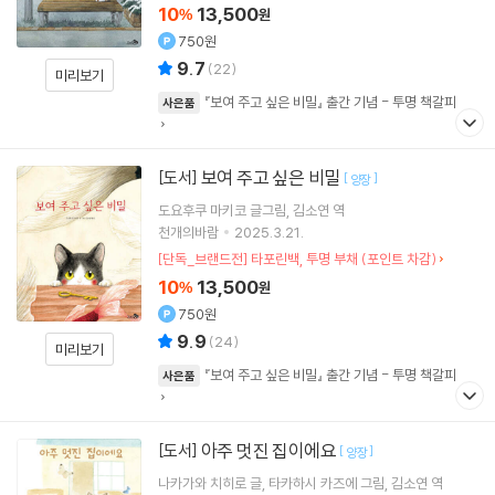
10
13,500
%
원
750원
9.7
(
22
)
미리보기
『보여 주고 싶은 비밀』 출간 기념 - 투명 책갈피
사은품
보여 주고 싶은 비밀
[도서]
[
]
양장
도요후쿠 마키코
글그림
김소연
역
천개의바람
2025.3.21.
[단독_브랜드전] 타포린백, 투명 부채 (포인트 차감)
10
13,500
%
원
750원
9.9
(
24
)
미리보기
『보여 주고 싶은 비밀』 출간 기념 - 투명 책갈피
사은품
아주 멋진 집이에요
[도서]
[
]
양장
나카가와 치히로
글
타카하시 카즈에
그림
김소연
역