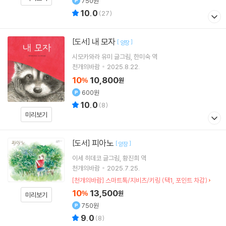
750원
10.0
(
27
)
내 모자
[도서]
[
]
양장
시모카와라 유미
글그림
한미숙
역
천개의바람
2025.8.22.
10
10,800
%
원
600원
10.0
(
8
)
미리보기
피아노
[도서]
[
]
양장
이세 히데코
글그림
황진희
역
천개의바람
2025.7.25.
[천개의바람] 스마트톡/지비츠/키링 (택1, 포인트 차감)
10
13,500
%
원
미리보기
750원
9.0
(
8
)