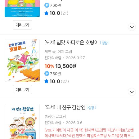
700원
10.0
(
21
)
미리보기
입맛 까다로운 호랑이
[도서]
[
]
양장
세연
글
이지
그림
천개의바람
2026.3.27.
10
13,500
%
원
750원
10.0
(
27
)
미리보기
내 친구 김삼연
[도서]
[
]
양장
홍정아
글그림
천개의바람
2026.3.6.
[vol.7 어린이 지금 이 책] 런치백/초경량 피크닉 매트/포켓
메시백/독서대/섹션 인덱스 파일&스프링 노트/플랫 파우치