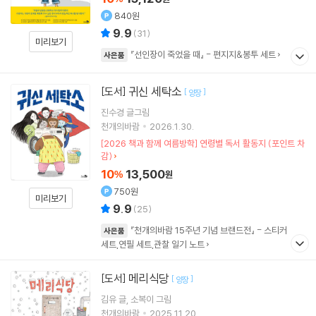
840원
9.9
(
31
)
미리보기
『선인장이 죽었을 때』 - 편지지&봉투 세트
사은품
귀신 세탁소
[도서]
[
]
양장
진수경
글그림
천개의바람
2026.1.30.
[2026 책과 함께 여름방학] 연령별 독서 활동지 (포인트 차
감)
10
13,500
%
원
750원
미리보기
9.9
(
25
)
『천개의바람 15주년 기념 브랜드전』 - 스티커
사은품
세트,연필 세트,관찰 일기 노트
메리식당
[도서]
[
]
양장
김유
글
소복이
그림
천개의바람
2025.11.20.