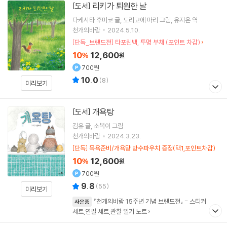
리키가 퇴원한 날
[도서]
다케시타 후미코
글
도리고에 마리
그림
유지은
역
천개의바람
2024.5.10.
[단독_브랜드전] 타포린백, 투명 부채 (포인트 차감)
10
12,600
%
원
700원
10.0
(
8
)
미리보기
개욕탕
[도서]
김유
글
소복이
그림
천개의바람
2024.3.23.
[단독] 목욕준비/개욕탕 방수파우치 증정(택1,포인트차감)
10
12,600
%
원
700원
9.8
(
55
)
미리보기
『천개의바람 15주년 기념 브랜드전』 - 스티커
사은품
세트,연필 세트,관찰 일기 노트