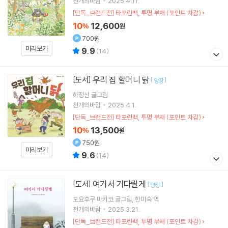
천개의바람
2025.4.11.
[단독_브랜드전] 타포린백, 투명 부채 (포인트 차감)
10
12,600
%
원
700원
미리보기
9.9
(
14
)
우리 집 할머니 닭
[도서]
[
]
양장
하정산
글그림
천개의바람
2025.4.1.
[단독_브랜드전] 타포린백, 투명 부채 (포인트 차감)
10
13,500
%
원
750원
미리보기
9.6
(
14
)
여기서 기다릴게
[도서]
[
]
양장
도요후쿠 마키코
글그림
한미숙
역
천개의바람
2025.3.21.
[단독_브랜드전] 타포린백, 투명 부채 (포인트 차감)