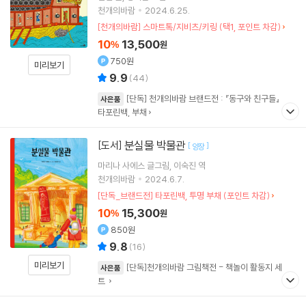
천개의바람
2024.6.25.
[천개의바람] 스마트톡/지비츠/키링 (택1, 포인트 차감)
10
13,500
%
원
750원
미리보기
9.9
(
44
)
[단독] 천개의바람 브랜드전 : 『동구와 친구들』
사은품
타포린백, 부채
분실물 박물관
[도서]
[
]
양장
마리나 사에스
글그림
이숙진
역
천개의바람
2024.6.7.
[단독_브랜드전] 타포린백, 투명 부채 (포인트 차감)
10
15,300
%
원
850원
9.8
(
16
)
미리보기
[단독]천개의바람 그림책전 - 책놀이 활동지 세
사은품
트