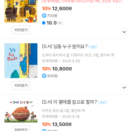
[천개의바람] 스마트톡/지비츠/키링 (택1, 포인트 차감)
10
12,600
%
원
700원
10.0
(
8
)
미리보기
딩동 누구 왔어요?
[도서]
[
]
양장
도쿠다 유키히사
글
다루이시 마코
그림
한미숙
역
천개의바람
2025.9.26.
10
10,800
%
원
600원
미리보기
이 열매를 집으로 할까?
[도서]
[
]
양장
다카오 유코
글그림
황진희
역
천개의바람
2025.9.19.
10
13,500
%
원
미리보기