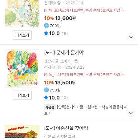
천개의바람
2025.1.13.
[단독_브랜드전] 타포린백, 투명 부채 (포인트 차감)
10
12,600
%
원
700원
10.0
(
18
)
미리보기
문제가 문제야
[도서]
신순재
글
조미자
그림
천개의바람
2024.8.23.
[단독_브랜드전] 타포린백, 투명 부채 (포인트 차감)
10
13,500
%
원
750원
미리보기
10.0
(
10
)
[단독]천개의바람 그림책전 - 책놀이 활동지 세
사은품
트
이순신을 찾아라
[도서]
김진
글
정지윤
그림