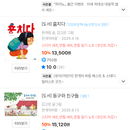
『피아노』 출간 이벤트 : 이세 히데코 대표작 엽
사은품
서 세트
훔치다
[도서]
[
]
2026 문학나눔 선정 도서
양장
윤여림
글
김고은
그림
천개의바람
2025.6.16.
스티커 세트,연필 세트,관찰 일기 노트 (포인트 차감)
10
13,500
%
원
750원
10.0
(
26
)
미리보기
[유아/어린이] 천개의 바람 베스트 & 스테디 :
사은품
일러스트 굿즈
동구와 친구들
[도서]
[
]
양장
김고운
글그림
천개의바람
2025.6.13.
스티커 세트,연필 세트,관찰 일기 노트 (포인트 차감)
미리보기
10
15,120
%
원