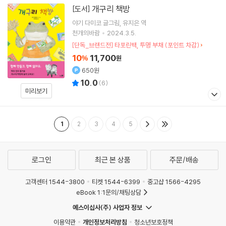
개구리 책방
[도서]
야기 다미코
글그림
유지은
역
천개의바람
2024.3.5.
[단독_브랜드전] 타포린백, 투명 부채 (포인트 차감)
10
11,700
%
원
650원
10.0
(
6
)
미리보기
1
2
3
4
5
로그인
최근 본 상품
주문/배송
고객센터 1544-3800
티켓 1544-6399
중고샵 1566-4295
eBook 1:1문의/채팅상담
예스이십사(주) 사업자 정보
이용약관
개인정보처리방침
청소년보호정책