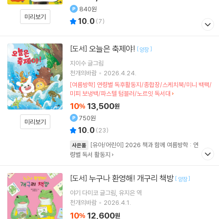
840원
미리보기
10.0
(
7
)
오늘은 축제야!
[도서]
[
]
양장
지이수
글그림
천개의바람
2026.4.24.
[여름방학] 연령별 독후활동지/종합장/스케치북/미니 백팩/
미피 보냉백/파스텔 텀블러/노르잇 독서대
10
13,500
%
원
750원
미리보기
10.0
(
23
)
[유아/어린이] 2026 책과 함께 여름방학 : 연
사은품
령별 독서 활동지
누구나 환영해! 개구리 책방
[도서]
[
]
양장
야기 다미코
글그림
유지은
역
천개의바람
2026.4.1.
10
12,600
%
원