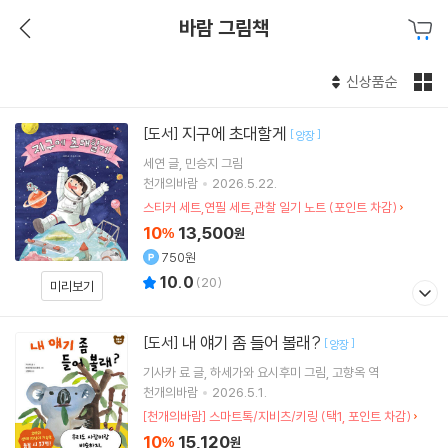
바람 그림책
신상품순
지구에 초대할게
[도서]
[
]
양장
세연
글
민승지
그림
천개의바람
2026.5.22.
스티커 세트,연필 세트,관찰 일기 노트 (포인트 차감)
10
13,500
%
원
750원
10.0
(
20
)
미리보기
내 얘기 좀 들어 볼래?
[도서]
[
]
양장
기사카 료
글
하세가와 요시후미
그림
고향옥
역
천개의바람
2026.5.1.
[천개의바람] 스마트톡/지비츠/키링 (택1, 포인트 차감)
10
15,120
%
원