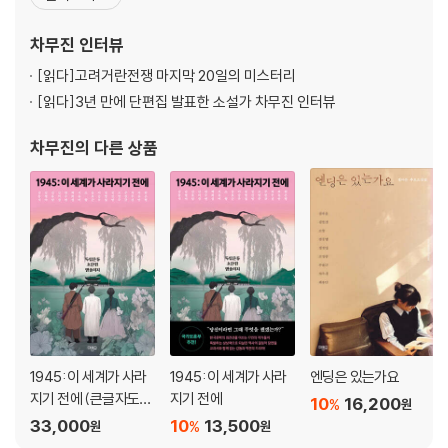
『카페 홈즈의 마지막 사랑』(공저), 『태초에 빌런이 있었으니』(공저)
등이 있다. 발표한 단편으로는 미스터리 격월간 문예지 [미스테리아]
차무진
인터뷰
에 실린 「비형도」(13호),
[읽다]
고려거란전쟁 마지막 20일의 미스터리
[읽다]
3년 만에 단편집 발표한 소설가 차무진 인터뷰
차무진
의 다른 상품
1945: 이 세계가 사라
1945: 이 세계가 사라
엔딩은 있는가요
지기 전에 (큰글자도
지기 전에
10
16,200
%
원
서)
33,000
10
13,500
%
원
원