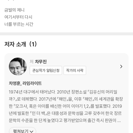
금발의 제니
여기서부터 다시
너를 부르는 시간
저자 소개
1
저
차무진
관심작가 알림신청
작가의 사락
차영훈, 라임라이트
1974년 대구에서 태어났다. 2010년 장편소설 『김유신의 머리일
까?』로 데뷔했다. 2017년에 『해인』을, 이후 『해인』의 세계관을 확장
한 『모크샤, 혹은 아이를 배신한 어미 이야기 1,2』를 발표했다. 2019
년에 발표한 『인 더 백』은 대중성과 문학성을 고루 갖추어 한국 장르
문학의 수준을 한 단계 높였다고 평가받았으며 출간 즉시 판권이 계
약되었다. 그 외 『좀비 썰록』(공저), 『당신의 떡볶이로부터』(공저)
펼쳐보기