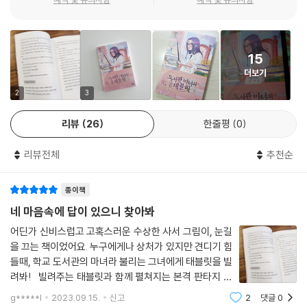
학도 마녀의 태블릿 이야기를 듣자마자 유미가 떠올린 건, 토미 드래곤. 열
렬히 덕질 중인 아이돌 그룹, 톰즈의 최애 캐릭터다. 유미는 태블릿에 토미
15
드래곤의 사진을 저장하고, 드래곤과 함께 한집에서 가족이 되어 살아보고
더보기
싶다는 소망을 되뇐다.
2
3
그러자 거짓말처럼 눈앞에 나타난 토미 드래곤. 설마 했던 일이 눈앞에 벌
리뷰
26
한줄평
0
어지자 어질어질해지지만, 금방 정신을 차리고 주어진 7일을 맘껏 누리고
자 한다. 하지만, 막상 토미 드래곤과 함께 살다 보니 은근히 거슬리는 점들
리뷰전체
추천순
이 많다.
종이책
아무 때나 훌렁훌렁 벗고 반나체로 다니질 않나, 팬들에게나 하는 시그니
처 멘트를 일상에서 날리질 않나, 오글거리는 리액션을 시도 때도 없이 남
네 마음속에 답이 있으니 찾아봐
발하질 않나, 심지어는 치킨을 먹을 때 닭다리 두 개를 홀랑 다 먹기까지.
어딘가 신비스럽고 고혹스러운 수상한 사서 그림이, 눈길
유미는 참고 참았던 분통을 터트리고야 마는데……. 유미는 그토록 바랐던
을 끄는 책이었어요. 누구에게나 상처가 있지만 견디기 힘
토미 드래곤과의 동거를 무사히 마칠 수 있을까?
들때, 학교 도서관의 마녀라 불리는 그녀에게 태블릿을 빌
려봐! 빌려주는 태블릿과 함께 펼쳐지는 본격 판타지 성
ㆍ 여기서부터 다시
장담입니다. 고등학교 학생들이 다니는 학교가 주 무대예
g*****l
2023.09.15.
신고
2
댓글
0
요, 주인공인 유미는 단짝 친구에게 비밀의 태블릿에 대해