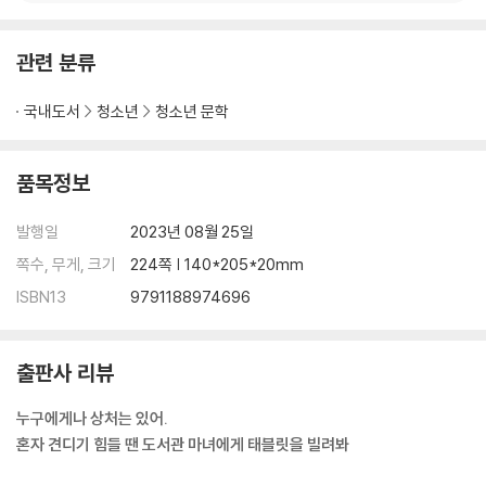
관련 분류
국내도서
청소년
청소년 문학
품목정보
발행일
2023년 08월 25일
쪽수, 무게, 크기
224쪽 | 140*205*20mm
ISBN13
9791188974696
출판사 리뷰
누구에게나 상처는 있어.
혼자 견디기 힘들 땐 도서관 마녀에게 태블릿을 빌려봐