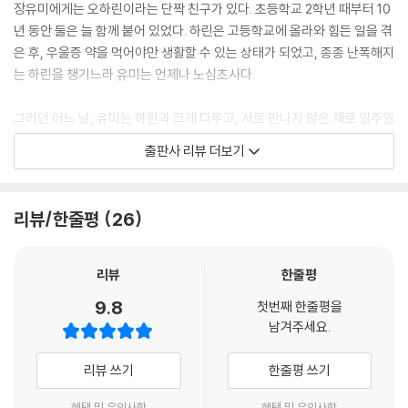
장유미에게는 오하린이라는 단짝 친구가 있다. 초등학교 2학년 때부터 10
년 동안 둘은 늘 함께 붙어 있었다. 하린은 고등학교에 올라와 힘든 일을 겪
은 후, 우울증 약을 먹어야만 생활할 수 있는 상태가 되었고, 종종 난폭해지
는 하린을 챙기느라 유미는 언제나 노심초사다.
그러던 어느 날, 유미는 하린과 크게 다투고, 서로 만나지 않은 채로 일주일
이 지났다. 일주일 뒤 다시 나타난 하린은 눈에 띄게 밝아져 있었고, 하린의
출판사 리뷰 더보기
집에 놀러 간 유미는 하린에게 그동안 심상치 않은 일이 벌어졌었다는 걸
알게 된다.
리뷰/한줄평
26
하린을 통해, 도서관 마녀가 빌려주는 태블릿의 존재를 알게 된 유미는 자
신도 그 태블릿의 기적을 맛보러 도서관에 찾아간다. 태블릿을 빌려달라는
유미에게 학도 마녀는 태블릿의 마법을 알려준다. 자신이 불러내고 싶은
리뷰
한줄평
존재의 사진을 태블릿의 사진 폴더 안에 넣으면, 그 존재가 불러낸 사람 앞
9.8
첫번째 한줄평을
에, 원하는 모습으로 나타난다는 것. 그렇게 아이돌 최애를 불러낸 유미의
남겨주세요.
이야기부터 시작해, 저마다의 이유로 태블릿을 대여해 가는 아이들의 사연
이 하나씩 펼쳐진다.
리뷰 쓰기
한줄평 쓰기
ㆍ금발의 제니
혜택 및 유의사항
혜택 및 유의사항