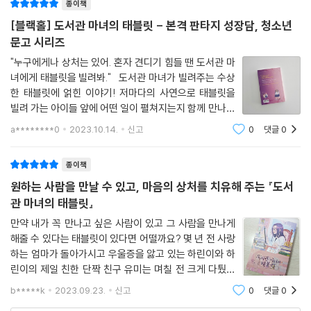
종이책
교에서 겪고 있는 상황에 어떻게 대처하는 게 좋을지도 깨달아간다.
[블랙홀] 도서관 마녀의 태블릿 - 본격 판타지 성장담, 청소년
ㆍ 너를 부르는 시간
문고 시리즈
"누구에게나 상처는 있어. 혼자 견디기 힘들 땐 도서관 마
학교 짱인 나래는 오늘도 헉헉 숨을 몰아쉬며 누군가를 쫓아 옥상까지 올
녀에게 태블릿을 빌려봐." 도서관 마녀가 빌려주는 수상
라온다. 나래가 절박하게 잡으려는 사람은 박유진이다. 유진은 ‘애플’ 멤버
한 태블릿에 얽힌 이야기! 저마다의 사연으로 태블릿을
중 한 사람이자 친한 친구다. 애플의 다른 멤버인 상미와 동희도 뒤따라 달
빌려 가는 아이들 앞에 어떤 일이 펼쳐지는지 함께 만나보
려온다. 하지만, 나래는 오늘도 유진을 놓치고, 유진은 그대로 투신해버리
아요! 도서관 마녀의 태블릿 차무진 지음 / 블랙홀 / 2
a********0
2023.10.14.
신고
0
댓글
0
023.8.25. 유미의 단짝 친구 하린. 둘은 초등학교 때부
고 만다.
터 늘 함께였
종이책
나래, 상미, 동희는 마녀에게 태블릿을 빌린 뒤, 매일 이런 일을 반복하고
원하는 사람을 만날 수 있고, 마음의 상처를 치유해 주는 『도서
있다. 정해진 시간, 5시 45분만 되면 어떻게 해서든 목숨을 끊으려는 유진
관 마녀의 태블릿』
과 그런 유진을 말리려는 세 친구. 이들 사이에는 어떤 일이 있었던 걸까?
만약 내가 꼭 만나고 싶은 사람이 있고 그 사람을 만나게
해줄 수 있다는 태블릿이 있다면 어떨까요? 몇 년 전 사랑
학도 마녀의 태블릿으로, 나는 누구를 불러낼까?
하는 엄마가 돌아가시고 우울증을 앓고 있는 하린이와 하
린이의 제일 친한 단짝 친구 유미는 며칠 전 크게 다퉜습
누구에게나 견디기 어려운 상처가 있다. 또, 놓치고 나서야 절실해지는 순
니다. 평소에 우울증 약을 먹지 않으면 감정을 컨트롤하
간이 있다. 나와 한 공간에서 만날 가능성이 전혀 없거나, 영영 이별하게 된
b*****k
2023.09.23.
신고
0
댓글
0
기 힘들어하는 하린이를 이해해 주고 감싸주는 것은 유미
누군가를 다시 만난다면, 그 시간은 내 인생에서 어떤 의미가 될까? 가령,