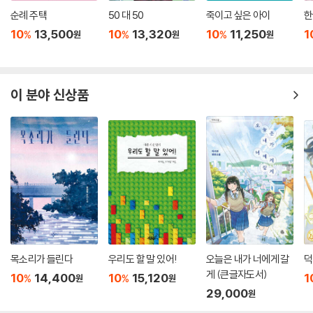
순례 주택
50 대 50
죽이고 싶은 아이
한
10
13,500
10
13,320
10
11,250
1
%
%
%
원
원
원
이 분야 신상품
목소리가 들린다
우리도 할 말 있어!
오늘은 내가 너에게 갈
덕
게 (큰글자도서)
10
14,400
10
15,120
1
%
%
원
원
29,000
원