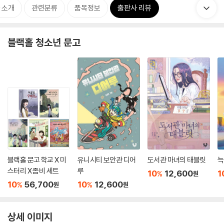
 소개
관련분류
품목정보
출판사 리뷰
블랙홀 청소년 문고
블랙홀 문고 학교 X 미
유니시티 보안관 디어
도서관 마녀의 태블릿
늑
스터리 X 좀비 세트
루
10
12,600
1
%
원
10
56,700
10
12,600
%
%
원
원
상세 이미지