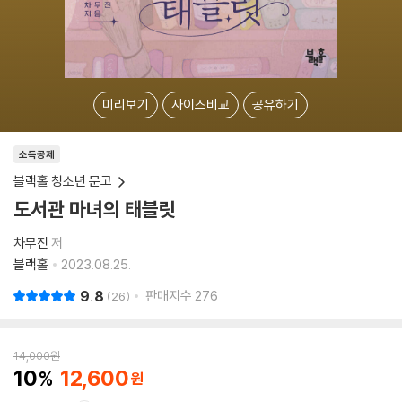
미리보기
사이즈비교
공유하기
소득공제
블랙홀 청소년 문고
도서관 마녀의 태블릿
차무진
저
블랙홀
2023.08.25.
9.8
판매지수
276
26
14,000
원
10
12,600