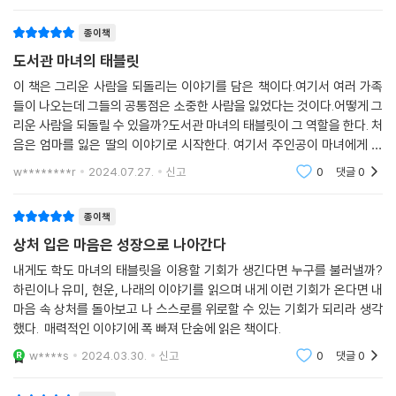
듣게 되고, 경험해보고 싶
현운은 학교에서 노는 패거리들에 의해 매일 폭행을 당한다. 그날도 맞고
종이책
들어가는 길에, 우연히 말을 섞게 된 유미에게 태블릿 이야기를 듣는다. 현
도서관 마녀의 태블릿
운은 뭐 하나를 하더라도 모든 변수를 고려해서 그 결과까지 가늠을 해보
고 실행에 옮기는 신중한 성격이다. 그래서 막상 태블릿을 빌려 오고 나서
이 책은 그리운 사람을 되돌리는 이야기를 담은 책이다.여기서 여러 가족
들이 나오는데 그들의 공통점은 소중한 사람을 잃었다는 것이다.어떻게 그
도 한동안 망설이지만, 결국 꼭 다시 만나봐야 할 누군가를 위해 큰 결심을
리운 사람을 되돌릴 수 있을까?도서관 마녀의 태블릿이 그 역할을 한다. 처
한다.
음은 엄마를 잃은 딸의 이야기로 시작한다. 여기서 주인공이 마녀에게 태
블릿을 빌리는 데 모르는 사람에게 태블릿을 그냥 빌려주는 사서 즉 도서
현운이 태블릿에 사진을 넣자 곧이어 할아버지가 방 문을 벌컥 열고 현운
w********r
2024.07.27.
신고
0
댓글
0
관 마녀의 정체가
에게 호통을 친다. 할아버지는 사고로 인해 젊을 때부터 눈이 안 보이는 데
다, 정신적 충격을 크게 받은 후유증으로 시시때때로 발작을 일으킨다. 현
종이책
운은 이런 할아버지의 폭언과 난폭한 행동을 견디는 게 죽도록 싫었지만,
상처 입은 마음은 성장으로 나아간다
한편으로는 이렇게 괴팍한 할아버지를 다시 만나고 싶기도 했다. 태블릿의
내게도 학도 마녀의 태블릿을 이용할 기회가 생긴다면 누구를 불러낼까?
마법이 실현된 후, 할아버지를 다시 보게 된 안내견 하누도 마냥 반가워하
하린이나 유미, 현운, 나래의 이야기를 읽으며 내게 이런 기회가 온다면 내
는 듯하다. 할아버지 또한 하누에게만큼은 전처럼 다정한 마음을 드러낸
마음 속 상처를 돌아보고 나 스스로를 위로할 수 있는 기회가 되리라 생각
다.
했다. 매력적인 이야기에 폭 빠져 단숨에 읽은 책이다.
w****s
2024.03.30.
신고
0
댓글
0
할아버지가 하누와 함께 산책하는 일상을 다시 겪게 된 현운은, 할아버지
에 대한 감정을 서서히 정돈해 나가기 시작하고, 이를 통해 점차 자신이 학