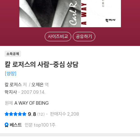
사이즈비교
공유하기
소득공제
칼 로저스의 사람-중심 상담
양장
칼 로저스
저
오제은
역
학지사
2007.09.14.
원제
A WAY OF BEING
9.8
판매지수
2,208
12
베스트
인문 top100 1주