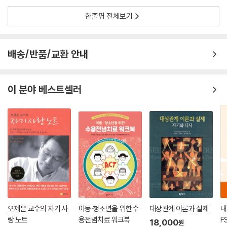
한줄평 전체보기
배송/반품/교환 안내
이 분야 베스트셀러
오제은 교수의 자기 사
아동·청소년을 위한 수
대상관계 이론과 실제
내
랑 노트
용전념치료 워크북
F
18,000
원