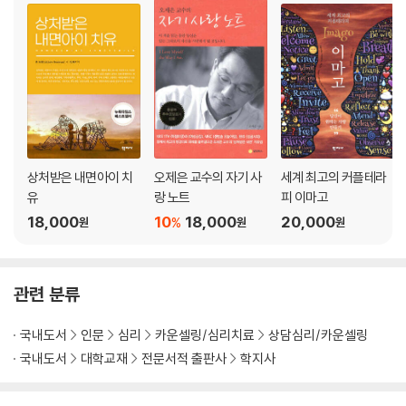
상처받은 내면아이 치
오제은 교수의 자기 사
세계 최고의 커플테라
유
랑 노트
피 이마고
18,000
10
18,000
20,000
%
원
원
원
관련 분류
국내도서
인문
심리
카운셀링/심리치료
상담심리/카운셀링
국내도서
대학교재
전문서적 출판사
학지사