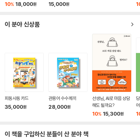
10
18,000
15,000
1
%
원
원
이 분야 신상품
피동사동 카드
관용어 수수께끼
선생님, AI로 마음 상담
당
해도 될까요?
어
35,000
28,000
원
원
10
15,300
1
%
원
이 책을 구입하신 분들이 산 분야 책