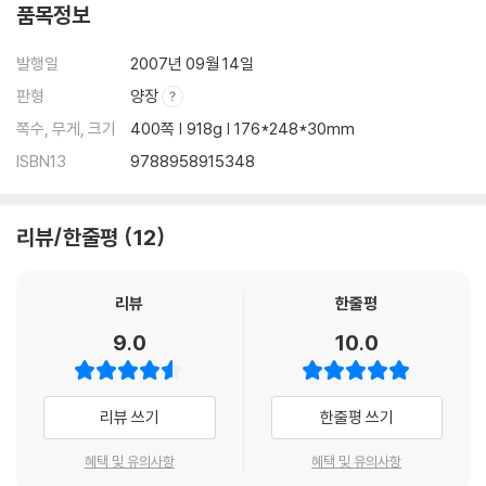
품목정보
발행일
2007년 09월 14일
판형
양장
쪽수, 무게, 크기
400쪽 | 918g | 176*248*30mm
ISBN13
9788958915348
리뷰/한줄평
12
리뷰
한줄평
9.0
10.0
리뷰 쓰기
한줄평 쓰기
혜택 및 유의사항
혜택 및 유의사항