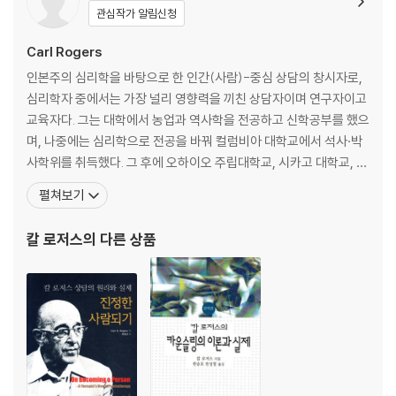
제8장 엘렌 웨스트-그리고 외로움
관심작가 알림신청
제9장 사람-중심 공동체 만들기: 미래를 위한 대책
제10장 여섯 개의 삽화들
Carl Rogers
제11장 사람을 돕는 전문가들을 위한 몇 가지 새로운 도전들
인본주의 심리학을 바탕으로 한 인간(사람)-중심 상담의 창시자로,
심리학자 중에서는 가장 널리 영향력을 끼친 상담자이며 연구자이고
교육자다. 그는 대학에서 농업과 역사학을 전공하고 신학공부를 했으
｜제3부｜ 교육의 과정과 그 미래
며, 나중에는 심리학으로 전공을 바꿔 컬럼비아 대학교에서 석사·박
제12장 생각과 감정을 모두 포함하는 학습이 가능한가
사학위를 취득했다. 그 후에 오하이오 주립대학교, 시카고 대학교, 위
제13장 분수령을 넘어서: 지금 우리는 어디에 있는가
스콘신 대학교에서 교수로 재직하며 사람-중심 상담에 관한 왕성한
펼쳐보기
제14장 대그룹 안에서의 학습: 미래를 위한 대책
연구와 상담 활동을 하였다. 특히, 시카고 대학교에 재직하면서 설립
했던 학생 가디언스센터는 현재 시카고 상담 및 심리치료센터로 명맥
칼 로저스
의 다른 상품
을 유지하여 사람-중심 상담의 전통을 이어가고 있다. 말년에는
｜제4부｜ 앞을 바라보며: 사람-중심 시나리오
제15장 내일의 세계, 내일의 사람
칼 로저스의 연대별 출판 목록
칼 로저스 인생의 주요 사건 연대기
참고인용 및 발췌