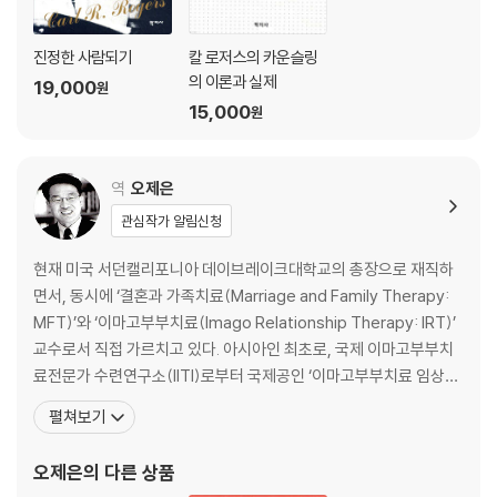
진정한 사람되기
칼 로저스의 카운슬링
의 이론과 실제
19,000
원
15,000
원
역
오제은
관심작가 알림신청
현재 미국 서던캘리포니아 데이브레이크대학교의 총장으로 재직하
면서, 동시에 ‘결혼과 가족치료(Marriage and Family Therapy:
MFT)’와 ‘이마고부부치료(Imago Relationship Therapy: IRT)’
교수로서 직접 가르치고 있다. 아시아인 최초로, 국제 이마고부부치
료전문가 수련연구소(IITI)로부터 국제공인 ‘이마고부부치료 임상지
도교수(Imago Faculty and Clinical Instructor)’ 자격을 취득하
펼쳐보기
였으며, ‘국제공인 이마고부부치료전문가 자격취득과정(ICT)’을 지
도하고 있다. 캐나다 퀸즈대학교를 졸업하였고, 하버드대학교에서
오제은
의 다른 상품
석