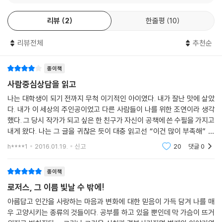
리뷰
2
한줄평
10
리뷰전체
추천순
종이책
사람중심상담을 읽고
나는 대학생이 되기 전까지 무척 이기적인 아이였다. 내가 잘난 맛에 살았
다. 내가 이 세상의 주인공이었고 다른 사람들이 나를 위한 조연이라 생각
했다. 그 당시 작가가 되고 싶은 한 친구가 자신이 공책에 쓴 수필을 가지고
내게 왔다. 나는 그 글을 귀찮은 듯이 대충 읽고선 “이건 많이 부족해” 했
다. 그러자 그 친구는 그 수필을 내가 보는 앞에서 차가운 표정으로 찢어버
h****1
2016.01.19.
신고
20
댓글
0
렸다. 그
종이책
로저스, 그 이름 빛날 수 밖에!
아름답고 인간을 사랑하는 마음과 변화에 대한 믿음이 가득 담겨 나를 매
우 고양시키는 종류의 것들이다. 공부를 하고 있을 뿐인데 막 가슴이 뜨거