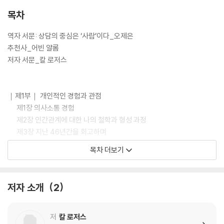
목차
역자 서문: 상담의 중심은 ‘사람’이다_오제은
추천사_어빈 얄롬
저자 서문_칼 로저스
｜제1부｜ 개인적인 경험과 관점
제1장 의사소통 경험
제2장 인간관계에 대한 나의 철학과 형성 과정
제3장 지난 46년간을 회고하며
제4장 늙어가기: 혹은 나이 들며 성장하기?
목차 더보기
제5장 우리에게 ‘하나’의 현실이 필요한가
저자 소개
2
｜제2부｜ 사람-중심 접근법에 대한 고찰
제6장 사람-중심 접근법의 기초
제7장 공감
저
칼 로저스