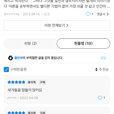
워지고 벅차진다. 그러나 그것을 실천과 결부시키자면 별개의 이야기였
다. 이론을 공부하면서도 별다른 기법이 없어 가장 쉬울 것 같고 인간미 넘
쳐 가장 마음에 든다고 생각했었지만 그 기법 없이도 치유하는 상담이
m******e
2013.08.15.
신고
1
댓글
0
란 곧 상담자의 마
리뷰 전체보기
리뷰
2
한줄평
10
클린봇
이 부적절한 글을 감지 중입니다.
설정
구매한줄평
추천순
종이책
구매
새겨들을 말들이 많아요.
i****i
2022.04.08.
1
종이책
구매