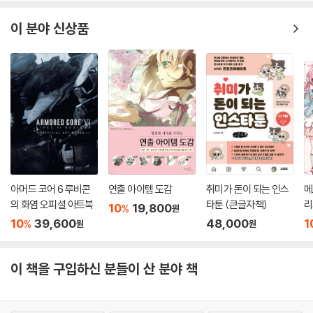
이 분야 신상품
아머드 코어 6 루비콘
연출 아이템 도감
취미가 돈이 되는 인스
메
의 화염 오피셜 아트북
타툰 (큰글자책)
리
10
19,800
%
원
10
39,600
48,000
1
%
원
원
이 책을 구입하신 분들이 산 분야 책