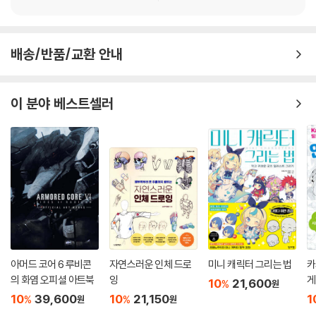
배송/반품/교환 안내
이 분야 베스트셀러
아머드 코어 6 루비콘
자연스러운 인체 드로
미니 캐릭터 그리는 법
카
의 화염 오피셜 아트북
잉
게
10
21,600
%
원
10
39,600
10
21,150
1
%
%
원
원