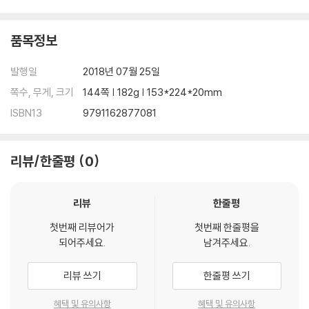
품목정보
발행일
2018년 07월 25일
쪽수, 무게, 크기
144쪽 | 182g | 153*224*20mm
ISBN13
9791162877081
리뷰/한줄평
0
리뷰
한줄평
첫번째 리뷰어가
첫번째 한줄평을
되어주세요.
남겨주세요.
리뷰 쓰기
한줄평 쓰기
혜택 및 유의사항
혜택 및 유의사항