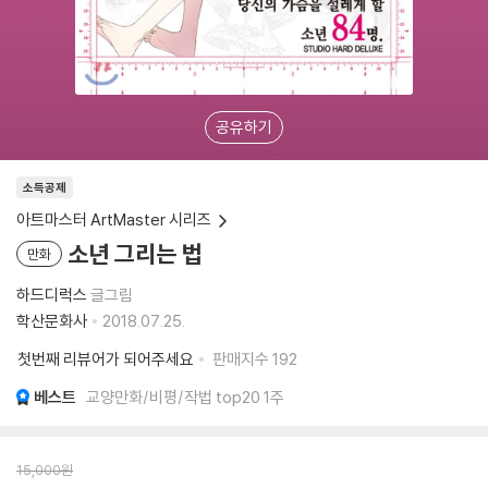
공유하기
소득공제
아트마스터 ArtMaster 시리즈
소년 그리는 법
만화
하드디럭스
글그림
학산문화사
2018.07.25.
첫번째 리뷰어가 되어주세요
판매지수
192
베스트
교양만화/비평/작법 top20 1주
15,000
원