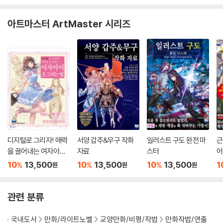
아트마스터 ArtMaster 시리즈
디지털로 그리자! 매력
서양 갑주&무구 작화
일러스트 구도 완전 마
근
을 끌어내는 여자아이
자료
스터
어
옷 그리는 법
경
10
13,500
10
13,500
10
13,500
1
%
%
%
원
원
원
다
관련 분류
국내도서
만화/라이트노벨
교양만화/비평/작법
만화작법/연출