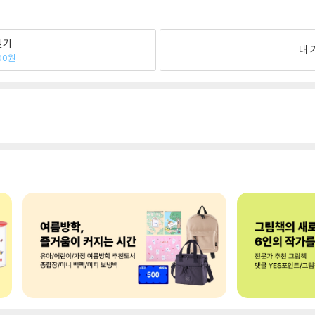
팔기
내 
00원