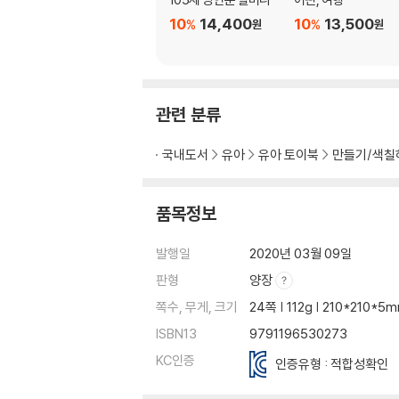
10
14,400
10
13,500
%
%
원
원
관련 분류
국내도서
유아
유아 토이북
만들기/색칠
품목정보
발행일
2020년 03월 09일
판형
양장
쪽수, 무게, 크기
24쪽 | 112g | 210*210*5
ISBN13
9791196530273
KC인증
인증유형 : 적합성확인