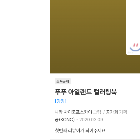
소득공제
푸푸 아일랜드 컬러링북
양장
니카 차이코프스카야
그림
공가희
기획
공(KONG)
2020.03.09.
첫번째 리뷰어가 되어주세요