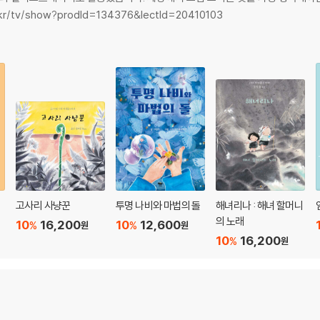
r/tv/show?prodId=134376&lectId=20410103
고사리 사냥꾼
투명 나비와 마법의 돌
해녀리나 : 해녀 할머니
의 노래
10
16,200
10
12,600
%
%
원
원
10
16,200
%
원