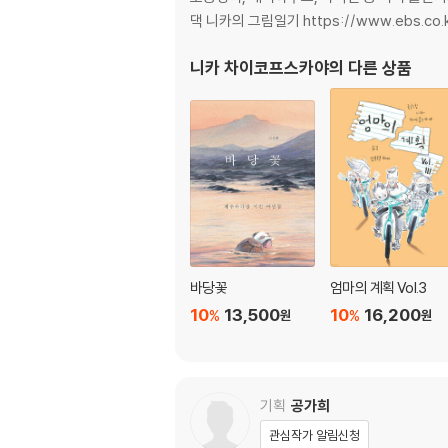
댁 니카의 그림일기 https://www.ebs.co.k
니카 차이코프스카야
의 다른 상품
바당꽃
엄마의 계획 Vol.3
10
13,500
10
16,200
%
%
원
원
기획
공가희
관심작가 알림신청