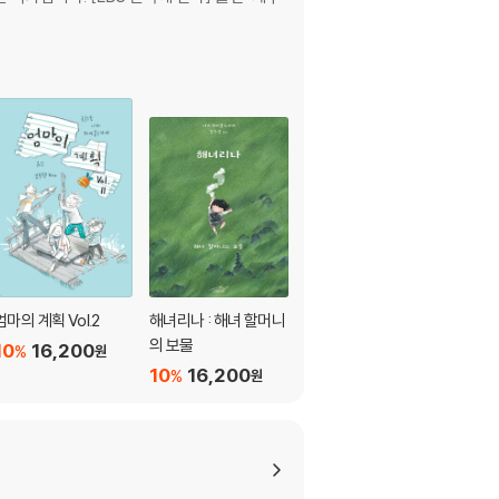
엄마의 계획 Vol.2
해녀리나 : 해녀 할머니
엄마의 계획 Vol.1
의 보물
10
16,200
10
16,200
%
%
원
원
10
16,200
%
원