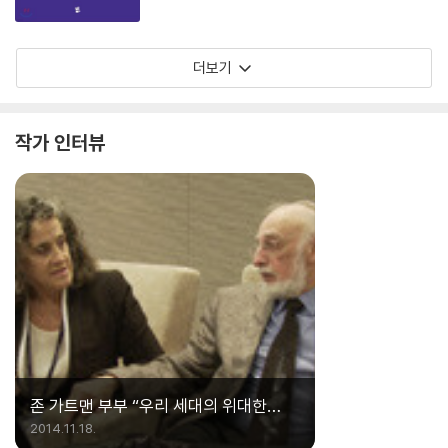
더보기
작가 인터뷰
존 가트맨 부부 “우리 세대의 위대한
유산은 아이”
2014.11.18.