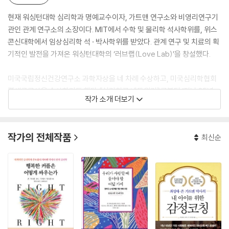
현재 워싱턴대학 심리학과 명예교수이자, 가트맨 연구소와 비영리연구기
관인 관계 연구소의 소장이다. MIT에서 수학 및 물리학 석사학위를, 위스
콘신대학에서 임상심리학 석 · 박사학위를 받았다. 관계 연구 및 치료의 획
기적인 발전을 가져온 워싱턴대학의 ‘러브랩(Love Lab)’을 창설했다.
미국국립정신건강연구소 과학자상을 네 차례 수상하고, 미국심리학협회
평생공로상을 수상하기도 했다.《심리치료 네트워커》로부터 ‘지난 25년
작가 소개 더보기
동안 가장 영향력 있는 심리치료사 10인’에 선정되기도 했다. 지금까지 20
0여 편의 논문을 발표했으며, 대중 저서로는 공저로 베스트셀러 『부부를
위한 사랑의 기술』, 『우리 아이를 위한 부부 사랑의 기술』, 『그녀를 모르는
작가의 전체작품
최신순
그에게』등 40여 권이 있다.