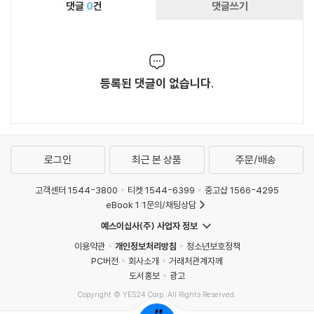
댓글
0
건
댓글쓰기
등록된 댓글이 없습니다.
로그인
최근 본 상품
주문/배송
고객센터 1544-3800
티켓 1544-6399
중고샵 1566-4295
eBook 1:1문의/채팅상담
예스이십사(주) 사업자 정보
이용약관
개인정보처리방침
청소년보호정책
PC버전
회사소개
거래처관계자께
도서홍보
광고
Copyright © YES24 Corp. All Rights Reserved.
MATOM11