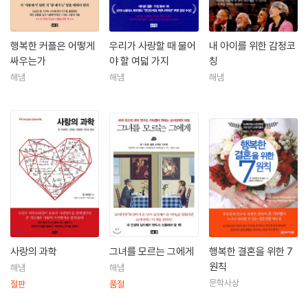
행복한 커플은 어떻게
우리가 사랑할 때 물어
내 아이를 위한 감정코
싸우는가
야 할 여덟 가지
칭
해냄
해냄
해냄
사랑의 과학
그녀를 모르는 그에게
행복한 결혼을 위한 7
원칙
해냄
해냄
문학사상
절판
품절