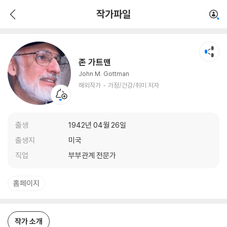
존 가트맨
작가파일
해외작가
가정/건강/취미 저자
존 가트맨
John M. Gottman
해외작가
가정/건강/취미 저자
출생
1942년 04월 26일
출생지
미국
직업
부부관계 전문가
홈페이지
작가 소개