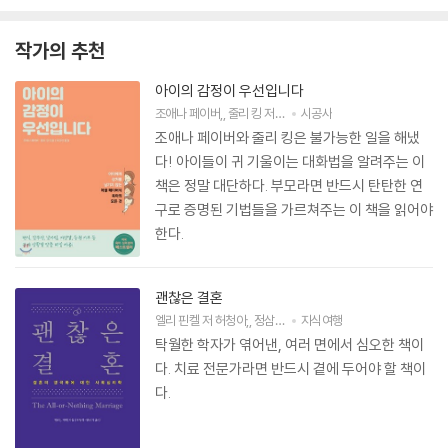
작가의 추천
아이의 감정이 우선입니다
조애나 페이버
,
줄리 킹
저
최다인
시공사
역
조애나 페이버와 줄리 킹은 불가능한 일을 해냈
다! 아이들이 귀 기울이는 대화법을 알려주는 이
책은 정말 대단하다. 부모라면 반드시 탄탄한 연
구로 증명된 기법들을 가르쳐주는 이 책을 읽어야
한다.
괜찮은 결혼
엘리 핀켈
저
허청아
,
정삼기
역
지식여행
탁월한 학자가 엮어낸, 여러 면에서 심오한 책이
다. 치료 전문가라면 반드시 곁에 두어야 할 책이
다.