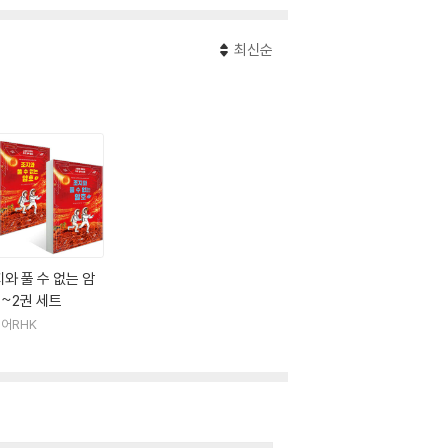
최신순
와 풀 수 없는 암
1~2권 세트
어RHK