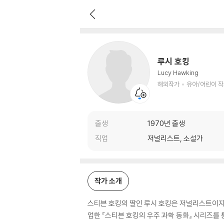
루시 호킹
해외작가
유아/어린이 작가
루시 호킹
Lucy Hawking
해외작가
유아/어린이 
출생
1970년 출생
직업
저널리스트, 소설가
작가 소개
스티븐 호킹의 딸인 루시 호킹은 저널리스트이자 
업한 『스티븐 호킹의 우주 과학 동화』 시리즈를