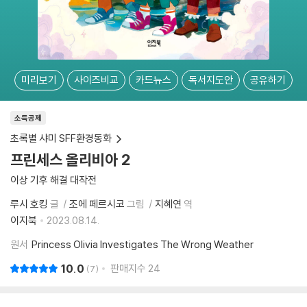
미리보기
사이즈비교
카드뉴스
독서지도안
공유하기
소득공제
초록별 샤미 SFF환경동화
프린세스 올리비아 2
이상 기후 해결 대작전
루시 호킹
글
조에 페르시코
그림
지혜연
역
이지북
2023.08.14.
원서
Princess Olivia Investigates The Wrong Weather
10.0
판매지수
24
7