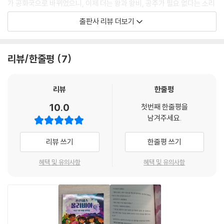
가 공화국으로 바뀌었으니, 이제 더는 왕과 왕비, 공주가 필요 없다는 소리
를 듣는다. 하루아침에 궁전에서 내쫓긴 올리비아 가족은 조그마한 아파트
“저희는…….”
출판사 리뷰 더보기
로 들어가 살게 되고, 올리비아는 알레즈의 진짜 모습을 마주한다. 궁전에
라비가 입을 뗐다. 갑자기 그 순간 올리비아는 라비가 아무거나 요구하면
서는 언제나 맑고 깨끗한 물이 풍부했고 달콤한 공기가 바람을 타고 흘렀
어떻게 하나 더럭 걱정이 되었다. 하지만 라비는 올리비아를 실망시키지
으며 먹을 게 넘쳐 버리기 부지기수였는데, 사실 알레즈는 건강에 치명적
않았다.
리뷰/한줄평
7
인 스모그가 넘실거리고 온갖 쓰레기가 넘치는 것은 물론 물이 부족해 씻
“우리가 살고 싶은 미래를 만들고 싶어요.”
는 것도 어려운 상태였다. 게다가 날씨도 뒤죽박죽이라 낮에는 무덥다가도
--- p.119
밤에는 폭풍이 몰아쳐 모든 것을 쓸어 버리기도 했다. 충격받은 올리비아
리뷰
한줄평
는 도대체 무엇이 알레즈를 이렇게 엉망으로 만들었는지 알아보기로 결심
10.0
첫번째 한줄평을
한 후 학교에서 새로 사귄 친구인 라비, 헬가와 함께 최고 조사단 ‘ORHI’를
남겨주세요.
결성한다.
리뷰 쓰기
한줄평 쓰기
지구 온난화를 넘은 지구 열대화의 시대
“이대로 가다간 진짜 큰일 날 거야. 부글부글 끓는 수프에 갇힌 꼴이 될 거
혜택 및 유의사항
혜택 및 유의사항
라고!”
올리비아는 친구 라비, 헬가와 함께 날씨를 조사하며 과학자가 되겠다는
꿈을 키운다. 그러나 올리비아의 부모는 여전히 고리타분한 ‘왕족의 의
무’를 말하며, 올리비아의 꿈을 그리 탐탁지 않아 한다. “과학자라니! 너는