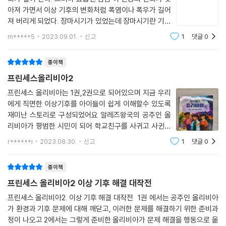
아져 가면서 이상 기후의 변화처럼 폭염이나 폭우가 길어
서 말입니다. 어린 독자를 위해 지금 하는 연구를 글로 옮겨서, 독자들이―
져 버리게 되었다. 장마시기가 있었는데 장마시기란 기간
그리고 우리도!―지금 일어나는 현상에 대해 정확하고, 흥미롭고 이해 가
이 없어져 버린지 이미 몇 년이 되어 간다. 하루아침에 궁
능한 이야기로 만들어 주신 것이 저에게 얼마나 큰 의미가 있는지 모릅니
m*****5
2023.09.01.
신고
1
댓글
0
전에서 내쫓긴 올리비아 가족은 조그마한 아파트로 들어
다.
가 살게 되고, 올리비아는 알레즈의
종이책
프린세스올리비아2
프린세스 올리비아는 1권,2권으로 되어있으며 지금 우리
에게 직면한 이상기후를 아이들이 쉽게 이해할수 있도록
재미난 스토리로 구성되었어요 알레즈왕국의 공주인 올
리비아가 평범한 시민이 되어 학교친구를 사귀고 사귄친
구들과 이상기후 -날씨변화에 대한 원인을 찾아내는 이
r******i
2023.08.30.
신고
1
댓글
0
야기이죠. 기후변화에 대한 가설을 먼저 세우고 원인을
찾기위해 주변에서 어떤 변
종이책
프린세스 올리비아2 이상 기후 해결 대작전
프린세스 올리비아2. 이상 기후 해결 대작전 1권 에서는 공주인 올리비아
가 환경과 기후 문제에 대해 깨닫고, 이러한 문제를 해결하기 위한 준비과
정이 나오고 2에서는 그렇게 준비한 올리비아가 문제 해결을 행동으로 옮