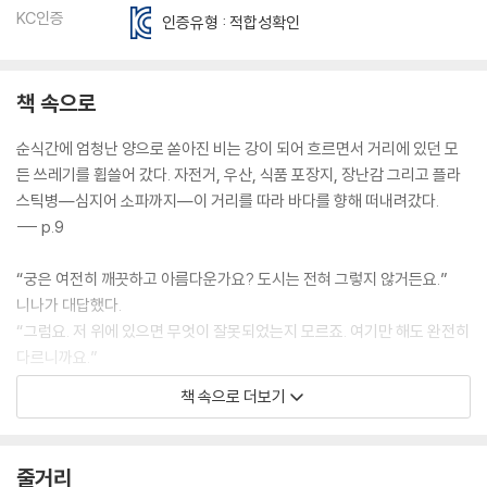
KC인증
인증유형 : 적합성확인
책 속으로
순식간에 엄청난 양으로 쏟아진 비는 강이 되어 흐르면서 거리에 있던 모
든 쓰레기를 휩쓸어 갔다. 자전거, 우산, 식품 포장지, 장난감 그리고 플라
스틱병―심지어 소파까지―이 거리를 따라 바다를 향해 떠내려갔다.
--- p.9
“궁은 여전히 깨끗하고 아름다운가요? 도시는 전혀 그렇지 않거든요.”
니나가 대답했다.
“그럼요. 저 위에 있으면 무엇이 잘못되었는지 모르죠. 여기만 해도 완전히
다르니까요.”
니나는 부드러운 손길로 올리비아의 얼굴을 수건으로 닦아 주고는 안경을
책 속으로 더보기
씌워 주었다.
--- p.41
줄거리