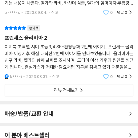
기는 내용이 나온다. 헬가와 라비, 카산더 삼촌, 헬가의 엄마이자 부통령인
그레천 등 많은 사람들의 도움과 올리비아 자신의 깨달음으로 기후 위기를
b*****s
2023.09.04.
신고
0
댓글
0
극복해
종이책
프린세스 올리비아 2
이지북 초록별 샤미 초등3,4 SFF환경동화 2번째 이야기.. 프린세스 올리
비아 이상기후 해셜 대작전 2번째 이야기를 만나보았습니다.. 올리비아는
친구 라비, 헬가와 함께 날씨를 조사하며.. 드디어 이상 기후의 원인을 깨닫
게 됩니다.. 온실가스가 거대한 담요처럼 지구를 감싸고 있기 때문임을요..
올리비아는 온실가스가 넘치는 이유가 궁금했지요.. 나무가 호흡을 멈춘
k****i
2023.08.31.
신고
0
댓글
0
리뷰 전체보기
배송/반품/교환 안내
이 분야 베스트셀러