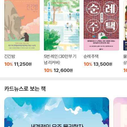
긴긴밤
5번 레인 (30만 부 기
순례 주택
물
념 리커버)
상
10
11,250
10
13,500
%
%
원
원
10
12,600
1
%
원
카드뉴스로 보는 책