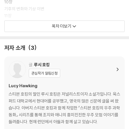
10장
기후의 변화와 기상 이변
11장
나무의 중요성
목차 더보기
에필로그
용어 해설
저자 소개
3
감사의 말
글
루시 호킹
관심작가 알림신청
Lucy Hawking
스티븐 호킹의 딸인 루시 호킹은 저널리스트이자 소설가입니다. 옥스
퍼드 대학교에서 현대어를 공부했고, 영국의 많은 신문에 글을 써 왔
습니다. 아버지 스티븐 호킹과 함께 작업한 『스티븐 호킹의 우주 과학
동화』 시리즈를 통해 조지와 애니의 흥미진진한 우주 모험 이야기를
들려줍니다. 현재 런던에서 아들과 함께 살고 있습니다.