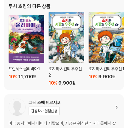
루시 호킹
의 다른 상품
프린세스 올리비아 1
조지와 시간의 우주선
조지와 시간의 우주선 1
2
10
11,700
10
9,900
%
%
원
원
10
9,900
%
원
그림
조에 페르시코
관심작가 알림신청
미국 중서부에서 태어나 자랐으며, 지금은 워싱턴주 시애틀에서 살