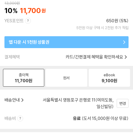
13,000
원
10
11,700
YES포인트
650원 (5%)
5만원 이상 구매 시 2천원 추가 적립
앱 다운 시 1천원 상품권
결제혜택
카드/간편결제 혜택을 확인하세요
종이책
eBook
원서
11,700
원
9,100
원
배송안내
서울특별시 영등포구 은행로 11(여의도동,
변경
일신빌딩)
배송비
유료
(도서 15,000원 이상 무료)