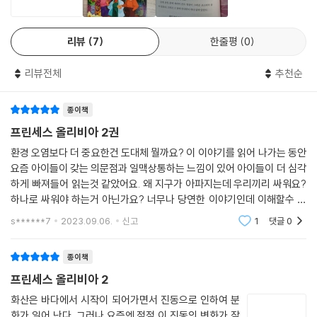
과학자가 될 수 없어. 과학자는 다 남자니까. 게다가 늘 흰 가운만 입고 실
험실에서 살아야 해!” 한계를 규정짓는 부모를 향해 올리비아는 명쾌하게
리뷰
7
한줄평
0
답한다. “그럼 드레스도 안 입고 불편한 신발도 안 신어도 되는 건가요? 우
아, 멋져요!” 이처럼 〈프린세스 올리비아〉에는 현실을 풍자하는 유머와 더
리뷰전체
추천순
불어 현대 사회의 큰 문제인 기후 위기와 지구 온난화, 날씨의 변화 등이 등
장한다. 어째서 날이 더워지면 비가 많이 오는지, 해수면이 상승하면 정확
종이책
히 어떤 일이 벌어지는지, 기후 위기엔 나무가 중요한 역할을 한다는 데 정
확히 어떤 역할을 하는지 등을 저명한 박사들의 설명과 함께 전한다. 〈프린
프린세스 올리비아 2권
세스 올리비아〉는 현실에 빗댄 날카로운 유머와 기후 위기에 대한 숨겨진
환경 오염보다 더 중요한건 도대체 뭘까요? 이 이야기를 읽어 나가는 동안
진실을 탐구하는 올리비아의 모습이 만나 놀라운 흡입력을 보이며, 독자에
요즘 아이들이 갖는 의문점과 일맥상통하는 느낌이 있어 아이들이 더 심각
게 환경 문제는 더 이상 먼 미래의 일이 아니라 지금 바로 해결책을 찾아야
하게 빠져들어 읽는것 같았어요. 왜 지구가 아파지는데 우리끼리 싸워요?
하는 문제라는 것을 명확하게 전한다.
하나로 싸워야 하는거 아닌가요? 너무나 당연한 이야기인데 이해할수 없
는 어른들의 세계 ^^ 이 책에서는 지구온난화를 넘어서서 지구열대화
s******7
2023.09.06.
신고
1
댓글
0
작가의 말
종이책
저는 색다른 배경에서 새로운 주인공과 함께 새로운 시리즈를 시작하고 싶
프린세스 올리비아 2
었습니다. 다만 제가 우주여행에 대한 작업을 이렇게 그리워할 줄은 몰랐
지요! 하지만 이제 모든 사람이 가장 좋아하는 행성인 지구로 눈을 돌릴 시
화산은 바다에서 시작이 되어가면서 진동으로 인하여 분
화가 일어 난다. 그러나 요즘엔 점점 이 진동의 변화가 잦
간이 된 것 같았습니다. 지구에서 지금 어떤 일이 일어나고 있는지에 대해