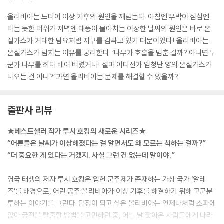
“맞아! 우리가 사는 세상도 수프 냄비와 같아. 점점 뜨거워지는데, 뚜껑이
덮여 있으니까 뜨거운 열이 갈 곳이 없는 거지. 그러니까 끓어 넘칠 수밖에
올리비아는 드디어 이상 기후의 원인을 깨닫는다. 아침엔 우박이 점심엔
없는 거고!”
타는 듯한 더위가 저녁엔 태풍이 몰아치는 이상한 날씨의 원인은 바로 온
올리비아는 축축한 손바닥으로 이마를 탁 치면서 말했다.
실가스가 거대한 담요처럼 지구를 감싸고 있기 때문이었다! 올리비아는
--- p.52
온실가스가 넘치는 이유를 궁리한다. ‘나무가 호흡을 멈춘 걸까? 아니면 누
군가 나무를 죄다 베어 버렸거나! 설마 어디선가 엄청난 양의 온실가스가
올리비아가 대통령 얼굴에 대고 말했다.
나오는 건 아니?’ 과연 올리비아는 문제를 해결할 수 있을까?
“당신은 말한 대로 실천하지 않고 있어요. 모든 것을 좋게 바꿀 거라고 하
더니 그렇게 하지 않았잖아요! 그리고 아무것도 묻지 못하게 막고 있고
요!”
출판사 리뷰
--- p.82
★베스트셀러 작가 루시 호킹의 새로운 시리즈★
“어른들은 날씨가 이상해졌다는 걸 알면서도 왜 모르는 척하는 걸까?”
세 사람은 삐죽삐죽한 산등성이를 바라다보았다. 폭신한 담요처럼 깔려 있
“더 중요한 게 있다는 거겠지. 사실 그런 건 없는데 말이야.”
던 하얀 눈이 없어져서 헐벗은 바위산이 드러나 있었다.
라비가 손으로 가리키며 말했다.
영국 태생의 저자 루시 호킹은 입헌 군주제가 존재하는 가상 국가 ‘알레
“폭풍우 때 산이 무너져 내렸나 봐요.”
즈’를 배경으로, 어린 공주 올리비아가 이상 기후를 해결하기 위해 고군분
올리비아가 덧붙였다.
투하는 이야기를 그린다. 탐정이 되고 싶은 올리비아는 언제나처럼 소파에
“마치 산이 울고 있는 것 같아요.”
앉아 궁전을 탈출할 방법을 고민하던 중, 어느 날 찾아온 사람들에게 나라
--- p.93