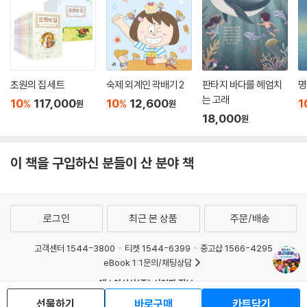
초원의 집 세트
숙제 외계인 곽배기 2
판타지 바다를 헤엄치
명
는 고래
10
117,000
10
12,600
1
%
%
원
원
18,000
원
이 책을 구입하신 분들이 산 분야 책
로그인
최근 본 상품
주문/배송
고객센터 1544-3800
티켓 1544-6399
중고샵 1566-4295
eBook 1:1문의/채팅상담
예스이십사(주) 사업자 정보
선물하기
바로구매
카트담기
이용약관
개인정보처리방침
청소년보호정책