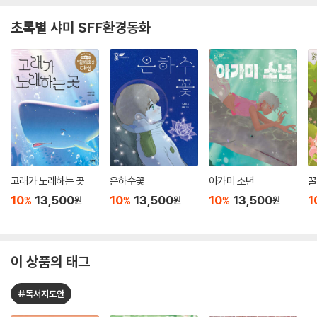
초록별 샤미 SFF환경동화
고래가 노래하는 곳
은하수꽃
아가미 소년
꿀
10
13,500
10
13,500
10
13,500
1
%
%
%
원
원
원
이 상품의 태그
#독서지도안