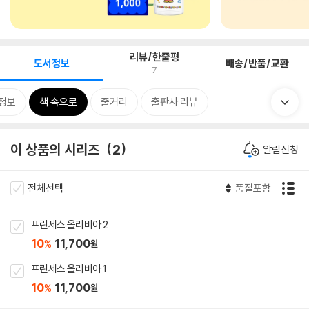
리뷰/한줄평
도서정보
배송/반품/교환
7
정보
책 속으로
줄거리
출판사 리뷰
이 상품의 시리즈
2
알림신청
전체선택
품절포함
프린세스 올리비아 2
10
11,700
%
원
프린세스 올리비아 1
10
11,700
%
원