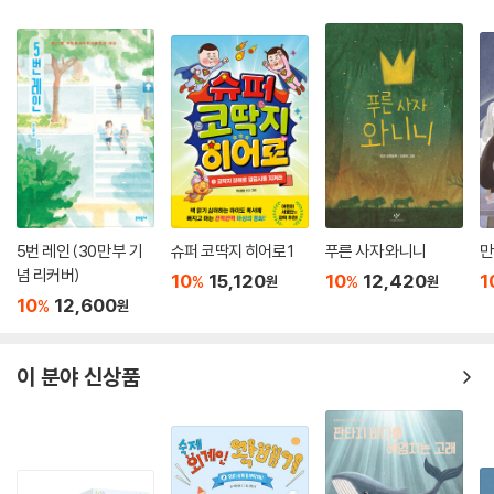
5번 레인 (30만 부 기
슈퍼 코딱지 히어로 1
푸른 사자 와니니
만
념 리커버)
10
15,120
10
12,420
1
%
%
원
원
10
12,600
%
원
이 분야 신상품