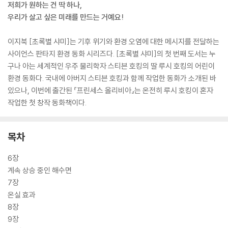
저희가 원하는 건 딱 하나,
우리가 살고 싶은 미래를 만드는 거예요!
이지북 [초록별 샤미]는 기후 위기와 환경 오염에 대한 메시지를 전달하는
사이언스 판타지 환경 동화 시리즈다. [초록별 샤미]의 첫 번째 도서는 누
구나 아는 세계적인 우주 물리학자 스티븐 호킹의 딸 루시 호킹의 어린이
환경 동화다. 국내에 아버지 스티븐 호킹과 함께 작업한 동화가 소개된 바
있으나, 이번에 출간된 『프린세스 올리비아』는 온전히 루시 호킹이 혼자
작업한 첫 창작 동화책이다.
목차
6장
계속 상승 중인 해수면
7장
온실 효과
8장
9장