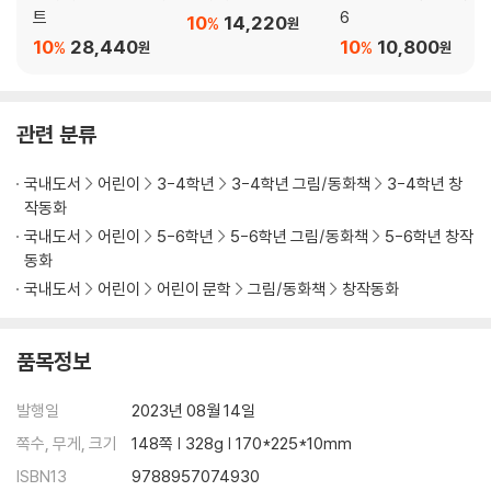
트
6
10
14,220
%
원
10
28,440
10
10,800
%
%
원
원
관련 분류
국내도서
어린이
3-4학년
3-4학년 그림/동화책
3-4학년 창
작동화
국내도서
어린이
5-6학년
5-6학년 그림/동화책
5-6학년 창작
동화
국내도서
어린이
어린이 문학
그림/동화책
창작동화
품목정보
발행일
2023년 08월 14일
쪽수, 무게, 크기
148쪽 | 328g | 170*225*10mm
ISBN13
9788957074930