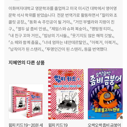
이화여자대학교 영문학과를 졸업하고 미국 미시건 대학에서 영어영
문학 석사 학위를 받았습니다. 전문 번역가로 활동하면서 『찰리와 초
콜릿 공장』, 『동화 속 주인공이 될 거야』, 『거인 부벨라와 지렁이 친
구』, 『열두 살 좀비 인생』, 『제임스와 슈퍼 복숭아』, 『명탐정 티미』,
『내 친구 꼬마 거인』, 『밥상의 기사들』, 『웃기지도 않은 해적 깃발』,
『소 떼와 함께 춤을』, 『너네 엄마는 네안데르탈인』, 『아북거, 아북거』,
『납작이가 된 스탠리』, 『투명인간이 된 스탠리』 등을 번역했다.
지혜연
의 다른 상품
윔피 키드 19~20권 세
윔피 키드 19
오싹오싹 좀비 금붕어