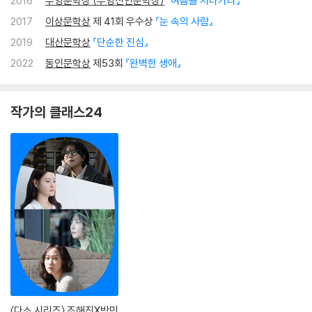
2016
무영문학상 (무영신인문학상)
『여름을 지나가다』
2017
이상문학상
제 41회 우수상
『눈 속의 사람』
2019
대산문학상
『단순한 진심』
2022
동인문학상
제53회
『완벽한 생애』
작가의 클래스24
〈다소 시리즈〉 조해진X박민