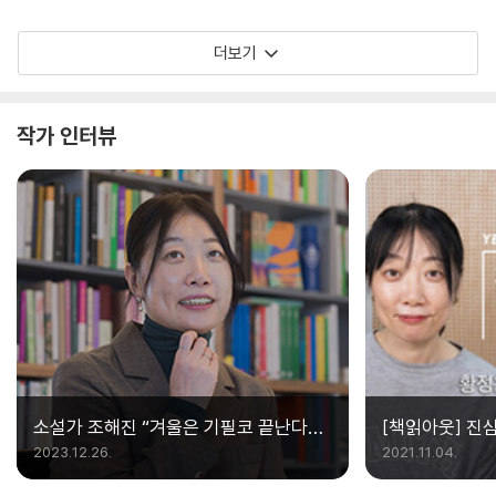
어오며 그가 직조해낸 우직한 인물들에게 위로받
새겨주기를.
았다. 『달걀의 온기』는 그가 가닿은 문학이 얼마
더보기
나 소박하게 빛나는지를 다시 한번 증명해 보인
다. 우리는 김혜진의 소설을 더 사랑해야 한다. 그
것은 귀한 세계 하나를 지켜내는 것과 같다.
작가 인터뷰
소설가 조해진 “겨울은 기필코 끝난다는
[책읽아웃] 진
말”
있구나 (G. 조
2023.12.26.
2021.11.04.