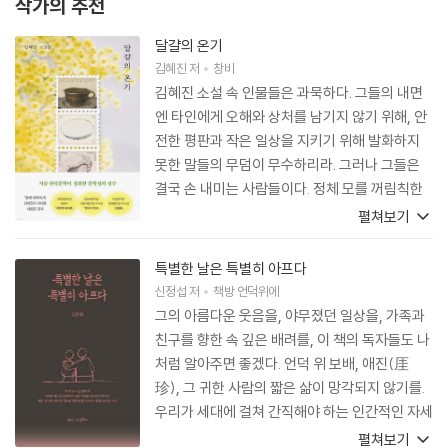
작가의 추천
달걀의 온기
김혜진
저
창비
김혜진 소설 속 인물들은 과묵하다. 그들의 내면
엔 타인에게 오해와 상처를 남기지 않기 위해, 안
전한 평판과 작은 일상을 지키기 위해 발화하지
못한 말들의 무덤이 무수하리라. 그러나 그들은
결국 손 내미는 사람들이다. 정체 모를 꺼림칙한
사내에게, 길에서 추위에 떨고 있는 아이에게, 심
펼쳐보기
지어 사기를 치고 교도소에 수감 중인 한 시절의
인연에게. 생색 없이, 불안과 억울함을 감수한 채,
특별한 날은 특별히 아프다
결국 빈손으로 돌아서리란 걸 예감함에도. 대신
신정섭
저
책방 언덕위에
그들은 패배와 낙오로 점철된 자신의 삶을 돌아보
그의 아름다운 웃음을, 야무졌던 일상을, 가족과
며 손을 잡을 자격을 스스로 찾아간다. 관심은 병
친구를 향한 속 깊은 배려를, 이 책의 독자들도 나
으로 취급받고 손해는 죄가 되는 세상에서 김혜진
처럼 알아주면 좋겠다. 언덕 위 보배, 애진(厓
이 꾸준히 보여주는 그 과묵한 선의는 소심함을
珍), 그 귀한 사람의 짧은 삶이 망각되지 않기를.
뛰어넘는다. 곧음이고 순수이며, 나아가 사람을
우리가 세대에 걸쳐 간직해야 하는 인간적인 자세
향한 애정이다. 오랫동안 김혜진 소설을 따라 읽
는 기억하고 함께 울어주는 것, 바로 그것임을 되
펼쳐보기