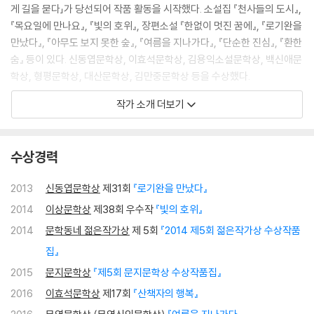
게 길을 묻다」가 당선되어 작품 활동을 시작했다. 소설집 『천사들의 도시』,
『목요일에 만나요』, 『빛의 호위』, 장편소설 『한없이 멋진 꿈에』, 『로기완을
만났다』, 『아무도 보지 못한 숲』, 『여름을 지나가다』, 『단순한 진심』, 『환한
숨』 등이 있다. 신동엽문학상, 이효석문학상, 김용익소설문학상, 백신애문
학상, 형평문학상, 대산문학상, 김만중문학상 등을 수상했다.
작가 소개 더보기
영화를 장면으로 기억하는 내게는 인생 영화가 딱 한 편 있지 않고, 대신 끊
임없이 재생해보는 ‘장면들’이 있다. 지금까지 잊은 적 없고 앞으로도 잊고
싶지 않은 두 장면이 있는데, 슬픔이 차오를 때마다 내 마음 깊은 곳에서 잔
수상경력
잔하게 일렁이는 차이밍량 감독의 [애정만세] 엔딩 신과 언제라도 나를 웃
게 해줄 수 있는 시드니 루멧 감독의 [허공에의 질주] 속 생일 파티 장면이
2013
신동엽문학상
제31회
『로기완을 만났다』
다.
2014
이상문학상
제38회 우수작
『빛의 호위』
2014
문학동네 젊은작가상
제 5회
『2014 제5회 젊은작가상 수상작품
집』
2015
문지문학상
『제5회 문지문학상 수상작품집』
2016
이효석문학상
제17회
『산책자의 행복』