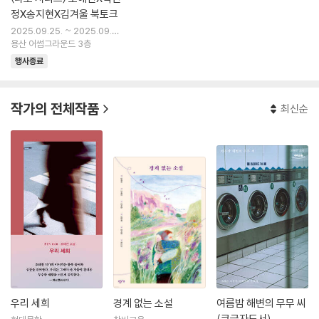
정X송지현X김겨울 북토크
2025.09.25. ~ 2025.09.2
5.
용산 어썸그라운드 3층
행사종료
작가의 전체작품
최신순
우리 세희
경계 없는 소설
여름밤 해변의 무무 씨
(큰글자도서)