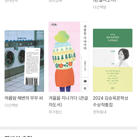
현대문학
창비교육
다산책방
여름밤 해변의 무무 씨
겨울을 지나가다 (큰글
2024 김승옥문학상
자도서)
수상작품집
다산책방
작가정신
문학동네