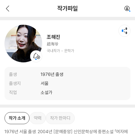
조해진
작가파일
국내작가
문학가
조해진
趙海珍
국내작가
문학가
출생
1976년 출생
출생지
서울
직업
소설가
작가 소개
약력
작가 한마디
1976년 서울 출생. 2004년 [문예중앙] 신인문학상에 중편소설 「여자에