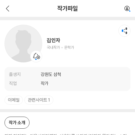
김인자
작가파일
국내작가
문학가
김인자
국내작가
문학가
출생지
강원도 삼척
직업
작가
이메일
관련사이트 1
작가 소개