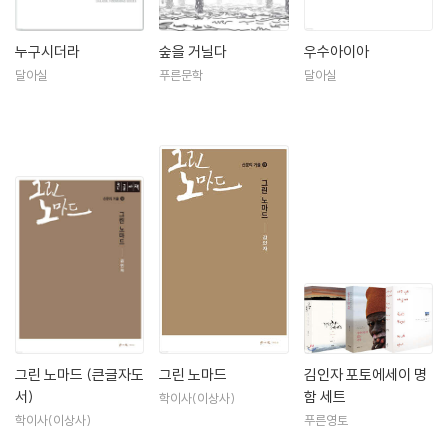
누구시더라
숲을 거닐다
우수아이아
달아실
푸른문학
달아실
그린 노마드 (큰글자도
그린 노마드
김인자 포토에세이 명
서)
함 세트
학이사(이상사)
학이사(이상사)
푸른영토