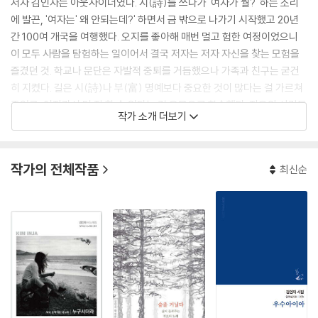
저자 김인자는 아웃사이더였다. 시(詩)를 쓰다가 '여자가 뭘?' 하는 소리
에 발끈, '여자는' 왜 안되는데?' 하면서 금 밖으로 나가기 시작했고 20년
간 100여 개국을 여행했다. 오지를 좋아해 매번 멀고 험한 여정이었으니
이 모두 사람을 탐험하는 일이어서 결국 저자는 저자 자신을 찾는 모험을
즐겼던 것. 학교나 문단은 자발적 중퇴를 거듭했으나 가족과 친구는 굳건
히 지켰다. 길은 시(詩)나 부(富) 명예보다 중요한 것이 많다는 걸 가르쳐
주었고, 여자라서 더 잘 할 수 있다는 걸 온몸으로 학습했다. 자유와 사랑도
작가 소개 더보기
길 위에서 만끽했다. 작아도 너무 작아 설명 불가한 존재가 나라는 것 역시
길에서 깨달았다. 삶이 본시 유량이니 저자가 좋아하는 세상의 오지 또한
정주하는 곳이 아니라 지나가는 곳이란 걸 잘 아는 저자는 강원도 삼척의
작가의 전체작품
최신순
조그만 어촌에서 선주(船主)의 막내딸로 태어났다.
경인일보 신춘문예에 '시'가 당선했으며, 현대시학 '시를 찾아서'로 등단했
다. 저서로는 시집 『겨울 판화』, 『나는 열고 싶다』, 『상어 떼와 놀던 어린 시
절』, 『슬픈 농담』, 산문집 『그대, 마르지 않는 사랑』, 『세상에서 가장 아름
다운 선물』, 여행서 『마음의 고향을 찾아가는 여행, 포구』, 『풍경 속을 걷는
즐거움, 명상산책』, 『걸어서 히말라야』, 『아프리카 트럭 여행』, 『남해기
행』, 『사색기행』, 『나는 캠퍼밴 타고 뉴질랜드 여행한다』 등이 있다.