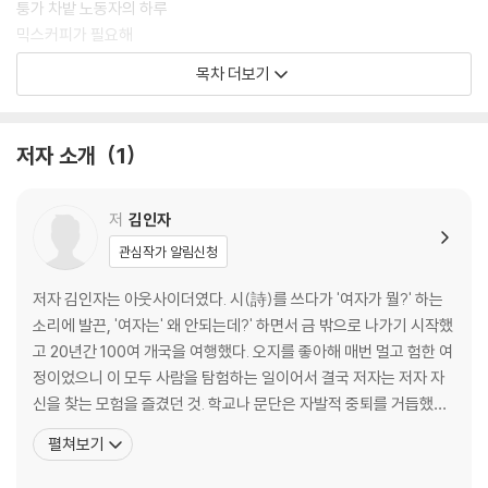
퉁가 차밭 노동자의 하루
믹스커피가 필요해
따뜻한 신맛 부드러운 쓴맛
목차 더보기
왜 그랬을까 그 남자
가장 큰 사랑은 용서
바나나나무 그늘 아래 잠든 이레나
저자 소개
1
꽃은 고통이 되고 고통은 빵이 되고
이스탄불을 추억하다
담푸스 마을의 그녀
저
김인자
내 꿈은 자연주의자
관심작가 알림신청
사자의 허니문
저자 김인자는 아웃사이더였다. 시(詩)를 쓰다가 '여자가 뭘?' 하는
티타임
소리에 발끈, '여자는' 왜 안되는데?' 하면서 금 밖으로 나가기 시작했
고 20년간 100여 개국을 여행했다. 오지를 좋아해 매번 멀고 험한 여
화령樺嶺
정이었으니 이 모두 사람을 탐험하는 일이어서 결국 저자는 저자 자
베르베르의 붉은 저녁
신을 찾는 모험을 즐겼던 것. 학교나 문단은 자발적 중퇴를 거듭했으
가보지 못한 루강의 옛 거리
나 가족과 친구는 굳건히 지켰다. 길은 시(詩)나 부(富) 명예보다 중
펼쳐보기
겨울바다 신두리 사구
요한 것이 많다는 걸 가르쳐주었고, 여자라서 더 잘 할 수 있다는 걸
프라도에서 만난 피카소
온몸으로 학습했다. 자유와 사랑도 길 위에서 만끽했다. 작아도 너무