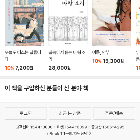
시간이 흘러 조그만 계집아이는 여행자가 되었고, 아프리카 작은 시골마을
다 말한다. 경험 없는 지식이나 머리로 얻은 것은 진짜가 될 수 없다는 생각
에서였다. 다음 날 아침 10시 같은 장소에서 만나 뭔가를 전해주기로 노인
때문이다. 저자에게 여행은 가짜가 되지 않으려는 몸부림과 다름없었다.
과 약속을 했을 때 나는 시계가 있었지만 시계가 있을 리 없는 옆 마을 노인
은 어떻게 약속을 지킬 수 있는지 궁금했다. 그날 나는 고개를 기우뚱하며
그간의 노마드가 산문이 된 것은 큰 이야기를 작게 하지 않아도 되고 작은
헤어졌고 다음 날 아침 시간에 맞춰 비닐 가방 하나 챙겨 약속 장소로 나갔
이야기를 크게 부풀리지 않아도 되는 안도감이 있어서였다. 군더더기 없이
더니 방금 도착한 노인이 반갑게 아침 인사를 했다. 노인의 시계는 자신이
시적인 산문으로 지면을 채운 『그린 노마드』는 저자가 지나온 곳의 공기를
있는 곳 어디서나 해만 뜨면 볼 수 있는 자신의 키, 나무, 우물, 담 등등 해를
코앞까지 실어다 준다. 지금과의 여행과는 다른 여행, 일상에서 노마드를
오늘도 버스는 달립니
길목에서 듣는 바람 소
여름, 안부
우
따라 움직이는 그림자였던 것, 대신 밤에는 달의 크기나 기울기로 날짜와
만끽하고 싶은 이들에게 선물이 되어줄 책이다.
다
리
동
10
15,300
%
원
시간을 계산하고, 심지어 몇 달 후 자식의 혼사를 치르는 날조차 그렇게 정
10
7,200
28,000
1
%
원
원
하고 사람들에게 알려준다니 그들의 삶은 자연을 거스르지 않으면서 얼마
나 지혜로운가.
---「3부 ‘자연의 시간’」중에서
이 책을 구입하신 분들이 산 분야 책
나흘간의 출가, 안개와 싸락눈 속에서 걷다가 멈추다가 춥고 배고프면 숙
소로 돌아와 밥을 먹고 차를 마시고 몸이 따듯해지면 다시 숲으로 들어가
로그인
최근 본 상품
주문/배송
걷는 명상으로 각자가 안고 있던 시간의 상처를 위무했다. 우리가 쉴 때는
눈이 그치고 걷기 시작하면 그쳤던 눈이 다시 내리는 신기한 일이 나흘이
고객센터 1544-3800
티켓 1544-6399
중고샵 1566-4295
나 반복적으로 지속된 이변은 설명할 길이 없다. 월정사에서 가장 오래 본
eBook 1:1문의/채팅상담
것은 흩날리는 눈발과 천년의 숲으로 모여든 참새 떼였다. 그 많은 새떼들