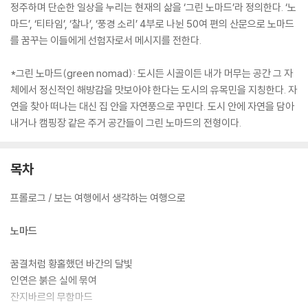
정주하며 단순한 일상을 누리는 현재의 삶을 ‘그린 노마드’라 정의한다. ‘노
마드’, ‘티타임’, ‘찰나’, ‘풍경 소리’ 4부로 나뉜 50여 편의 산문으로 노마드
를 꿈꾸는 이들에게 선험자로서 메시지를 전한다.
*그린 노마드(green nomad): 도시든 시골이든 내가 머무는 공간 그 자
체에서 정신적인 해방감을 맛보아야 한다는 도시의 유목민을 지칭한다. 자
연을 찾아 떠나는 대신 집 안을 자연풍으로 꾸민다. 도시 안에 자연을 담아
내거나 캠핑장 같은 주거 공간들이 그린 노마드의 전형이다.
목차
프롤로그 / 보는 여행에서 생각하는 여행으로
노마드
꿈결처럼 황홀했던 바간의 달빛
인연은 붉은 실에 묶여
잔지바르의 무함마드