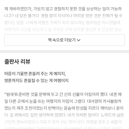
수덕사 목어와 풍경 소리
체 게바라였던가, 가보지 않고 경험하지 못한 것을 상상하는 일이 가능하
냐고? 내 답은 불가다. 경험 없이 지식이나 머리로 얻은 것은 진짜가 될 수
없다는 믿음. 나에게 여행은 가짜가 되지 않으려는 몸부림은 아니었을까.
여행자의 시간을 반납하고 숲 가까운 곳에 정주를 결심한 후 단순한 일상
을 누리는 현재의 삶을 ‘그린 노마드’라 정의하고 싶다. 매일 매 순간이라는
책 속으로 더보기
선물, 남루조차 평온으로 이끄는 여여, 이 책은 숨어있는 우리 모두의 자
아, 혹은 지금과는 다른 여행을 꿈꾸는 그대의 주머니에 가만히 넣어주고
싶은 나의 작은 메시지다.
출판사 리뷰
---「머리말」중에서
마음이 기울면 흔들려 주는 게 예의지,
하루는 부겐빌레아 울타리 앞에 선 채 물었다. “킴, 이 섬에서 가장 좋아하
영혼까지도 흔들릴 수 있는 게 여행이지
는 게 뭐예요?” 나는 눈앞의 꽃을 가리키며 “부겐빌레아.”라 즉답을 했다.
“다음은요?” 그가 차분하게 내 입에서 어떤 말이 흘러나올지 호기심 어린
“밤새워 준비한 것을 문밖에 두고 간 신의 선물이 아침이라 했다. 내겐 매
표정으로 답을 기다렸다. “매일 아침 무함마드가 가져다주는 커피….” “정
일 다른 곳에서 눈을 뜨는 여행지의 아침이 그랬다. 대서양의 카사블랑카
말요? 그럼 퀸이나 밥 말리의 노래도 좋아하나요? 이 섬이 그들의 고향이
였는지 제주 조천이었는지 반짝이는 윤슬에 탄성을 지르다 깨어보니 꿈이
란 건 알고 있죠?” 무함마드는 조금도 경솔하지 않게 내가 듣고 싶은 말만
다. 길 위에서도 길만 생각하며 걸었다. 내가 자처한 일이다. 노마드의 삶은
골라 하는 듯했다.
고단의 연속이었으나 자유가 있어 사는 맛이 났다. 여행을 멈추고 새롭게
---「1부 ‘잔지바르의 무함마드’」중에서
시작한 산골생활은 자연주의자 아니 초식동물로 살겠다는 일종의 선전포