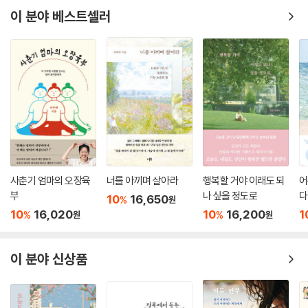
팔, 퉁가, 이스탄불, 뉴질랜드 등을 다니며 한 사색과 문학, 영화를 연결하
이 분야 베스트셀러
신의 사상을 믿고 있으며, 사고할 뿐만 아니라 느끼기도 한다는 것을 증명
기도 한다. 일상에서의 여행, 그린 노마드를 즐기는 순간도 빼놓을 수 없다.
해야 한다는 것이 니체가 언급한 문체론의 요점이었다. 나는 니체의 문체
영축산 통도사, 금산사 미륵전, 무릉계곡과 삼화사 등 사찰의 풍경 소리를
론에 기대 창조적인회화는 시에 가까이 다가가되 결코 시로 넘어들어 가서
들으며 걷던 기억도 글로 남겼다.
는 안 된다는 회화론을 마련했다. 시적인 섬세한 감정과 재능이 없이는 어
떤 예술도 새로움을 주지 못한다는 것. 나는 피카소에게, 그리고 스페인의
광활한 자연 앞에서 마시는 차 한 잔은 새로운 길을 열어주는 틈이고 쉼인
화가들에게 미리 경배하지는 않기로 했다.
동시에 피안의 문을 여는 열쇠 같기도 하다. 곳곳의 풍경을 마주해 본 저자
---「2부 ‘프라도에서 만난 피카소’」중에서
는 누구보다 자연의 변화를 통감한다. 사바나 아카시아 나무의 벌통은 비
어가고 물이 다 말라버린 마을은 폐허가 되었다. 자연을 거스르지 않고 살
이럴 때 혼자 있는 외로움은 얼마나 달콤한지, 아무리 여행이 힘들어도 혼
아가던 이들의 삶이 기후 변화로 인해 황폐화되는 모습은 우리의 내일에
자 외로울래? 함께 시끄러울래? 하고 물으면 나는 전자를 택할 것이다. 본
대해 고민해 보게 한다.
시 외로운 게 인생이라는데 여행이라고 다를까.
사춘기 엄마의 오장육
너를 아끼며 살아라
행복할 거야 이래도 되
어
부
나 싶을 정도로
다
---「2부 ‘바퀴만큼 유혹적인 존재가 있을까’」중에서
10
16,650
%
원
저자는 자연만큼이나 사람에게도 큰 관심을 가진다. 다시 돌아오기를 바라
10
16,020
10
16,200
1
%
%
원
원
는 마음으로 작별 인사를 하지 않은 잔지바르의 무함마드, 말라위 바나나
“그림자가 네 키만큼 자라면 하던 놀이를 멈추거라, 그림자가 네 키의 한
나무 그늘 아래 잠든 이레나, 정성껏 찌아를 내려주던 담푸스 마을의 그녀,
배 반쯤 되면 집으로 돌아오는 시간이다. 그림자가 네 키의 두 배 이상 길어
이구아수폭포 가는 길에 만난 수다쟁이 마리아, 스톡홀름의 도서관 계단에
이 분야 신상품
지면 곧 어둠이 내린다는 신호이니 그때는 귀가를 서둘러야 한다.” 시계를
서 햇살을 쬐던 국왕 등 모든 이들과의 만남은 잊지 못할 그리움이 되었다.
가질 수 없었던 시절, 내 아버지가 내게 가르쳐 주신 자연시간이다.
가보지 않고 경험하지 못한 것을 상상하는 일이 가능할까. 저자는 불가하