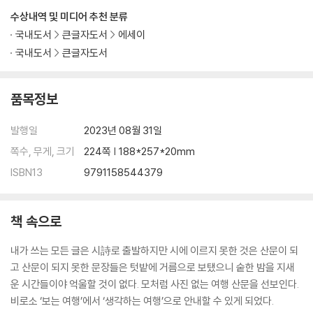
찰나의 단편들
수상내역 및 미디어 추천 분류
오픈 토일렛
국내도서
큰글자도서
에세이
국내도서
큰글자도서
풍경 소리
품목정보
고달사지의 봄
9월, 병산 아래 병산서원
발행일
2023년 08월 31일
부론 가자 거돈사지 가자
걷기 예찬, 영축산 통도사
쪽수, 무게, 크기
224쪽 | 188*257*20mm
불타의 그림자가 서린 불영사
ISBN13
9791158544379
용주사와 융건릉 소나무 둘레길
불국사와 왕릉, 천년의 시간을 걷다
마곡사와 공주 공산성
책 속으로
나만 아는 내소사 만다라
내가 쓰는 모든 글은 시詩로 출발하지만 시에 이르지 못한 것은 산문이 되
금산사 미륵전
고 산문이 되지 못한 문장들은 텃밭에 거름으로 보탰으니 숱한 밤을 지새
백제의 미소, 서산 마애삼존불
운 시간들이야 억울할 것이 없다. 모처럼 사진 없는 여행 산문을 선보인다.
무릉계곡과 삼척 삼화사
비로소 ‘보는 여행’에서 ‘생각하는 여행’으로 안내할 수 있게 되었다.
해인사와 팔만대장경