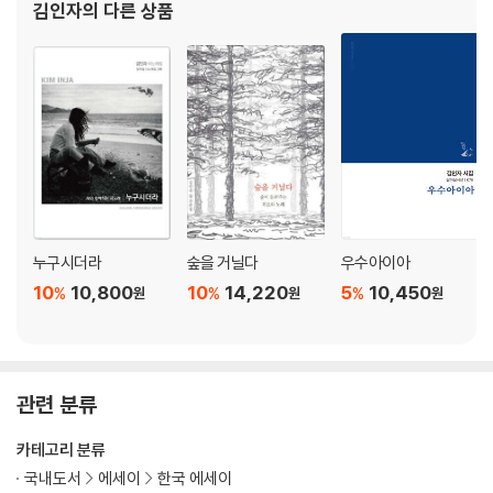
김인자
의 다른 상품
바퀴만큼 유혹적인 존재가 있을까
작아 설명 불가한 존재가 나라는 것
유감, 고부열전
다큐멘터리 영화 〈카일라스 가는 길〉
학림다방 앞이었다
찰나
그날 도서관 계단의 금빛 햇살
자연의 시간
우수아이아
누구시더라
숲을 거닐다
우수아이아
저 핏빛 붉은 배롱꽃
10
10,800
10
14,220
5
10,450
%
%
%
원
원
원
향기로 남은 제주
올드델리의 릭샤왈랴
7년만의 재회, 나흘의 출가
어제는 너무 멀고 내일은 너무 아득해
관련 분류
에미가 참 짐승스러워요
꿀벌이 살아야 인류도 산다
카테고리 분류
아프리카 아카시아가 주는 메시지
국내도서
에세이
한국 에세이
한겨울의 화양연화