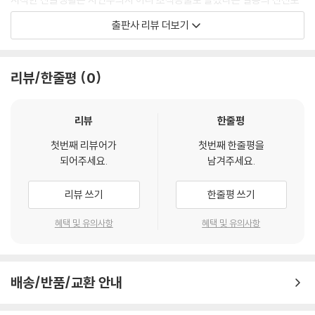
고였다. 길을 잃지 않을까 노심초사했던 시간들, 불안했지만 불행으로 이
출판사 리뷰 더보기
여행은 우리가 살고 싶은 삶을 몇 시간 혹은 며칠로 축약한 압축파일 같은
어지진 않았다. 그런 시간이 아니었다면 어떻게 알았을까. 잘못 든 길이 모
건 아닐까. 좋은 여행지에서 마시는 차 한 잔의 의미란 새로운 길을 열어주
두 지옥은 아니라는 것.”
는 틈이고 쉼인 동시에 피안의 문을 여는 일종의 열쇠 같기도 하다. 그것이
리뷰/한줄평
0
차(커피)가 가진 힘이 아니고 무엇이랴.
그린 노마드(Green Nomad)가 무엇일까. 자유롭게 국경을 넘나들며 다
---「1부 ‘딤푸스 마을의 그녀’」중에서
양한 나라를 여행하던 시대는 지났다. 대신 가정이나 사무실 같은 일상적
공간에서 간단한 캠핑도구(캠핑의자, 탁자, 컵)를 활용하여 틈틈이 차 한
리뷰
한줄평
달빛 아래 사하라사막에서 노숙, 낮 동안 따듯하게 데워진 모래밭을 맨몸
잔 즐기는 여유, 이때 창밖의 자연을 안으로 끌어들여 일상 속에서 노마드
으로 뒹굴어 보는 것, 바간의 달밤은 또 어땠는가. 루앙프라방 메콩강 물에
첫번째 리뷰어가
첫번째 한줄평을
삶을 즐기는 새로운 형태의 여행을 일컫는다.
되어주세요.
남겨주세요.
각 나라 여행자들과 하나로 어울려 몸을 적시고 비 오는 마날리 숲에서 느
꼈던 짜릿함, 말라위 호수에서 원시 처녀들과 백인 노부부와의 물놀이, 리
김인자 시인의 여행 산문집 『그린 노마드』는 책을 펼친 이들의 일상에 노
리뷰 쓰기
한줄평 쓰기
우의 새벽 바다를 온몸으로 헤엄치던 날들, 그 순간순간들이 문화와 관념
마드를 불러온다. 시집 외에도 산문집과 히말라야, 아프리카, 뉴질랜드 등
과 권태라는 일상적 감옥으로부터 탈출을 감행하게 한 유일한 희락이었음
을 여행하고 쓴 여행서로 독자와 소통해 온 작가는 시대의 변화에 따라 ‘잘
혜택 및 유의사항
혜택 및 유의사항
을, 마음보다 몸이 먼저 늙어가는 지금, 한때나마 꿈꾸던 원시야만의 삶,
먹고 잘 노는 소비 여행’, ‘보는 여행’에서 ‘생각하는 여행’으로 의식전환의
내추럴리스트가 되고자 했고 내추럴리스트였음을, 비로소 고백하는 나는,
필요성을 느꼈다. 그래서 이번 산문집에는 단 한 장의 사진도 싣지 않았지
---「1부 ‘내 꿈은 자연주의자’」중에서
만 그 모든 곳의 풍경이, 자연이 생생하게 느껴진다.
배송/반품/교환 안내
니체는 호흡이 긴 인간만이 마침표를 사용할 권리를 가진다고 했다. 대부
총 4부, 50여 편의 산문은 먼 곳부터 가까운 곳까지의 여행을 담았다. 네
분의 사람들에게 마침표는 허세를 부리는 것에 불과하다. 문체는 그가 자