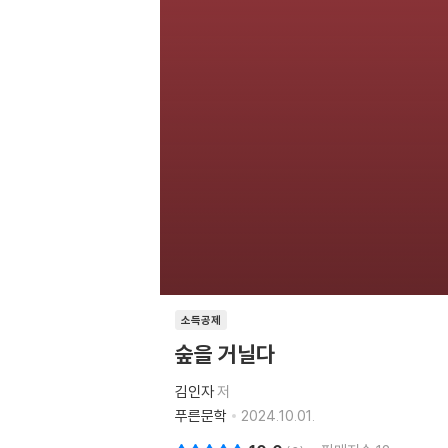
소득공제
숲을 거닐다
김인자
저
푸른문학
2024.10.01.