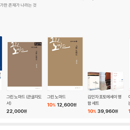
불가한 존재가 나라는 것
그린 노마드 (큰글자도
그린 노마드
김인자 포토에세이 명
서)
함 세트
10
12,600
%
원
22,000
10
39,960
%
원
원