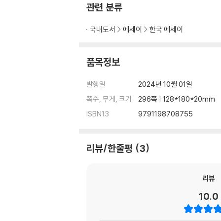
관련 분류
자작자작, 자작나무 같은 아이들
숲처럼 행복하고 싶다면
국내도서
에세이
한국 에세이
여행, 여자에게서 여자에게로
우리가 사는 법
혼자만의 시간을 위한 자기훈련
품목정보
그리움,날것이여
숲의 정령들
발행일
2024년 10월 01일
눈부신 순간에 집중하자
쪽수, 무게, 크기
296쪽 | 128*180*20mm
산책, 구름 위 배추밭
ISBN13
9791198708755
곡선으로 되돌아갈 순 없을까
제4장 | 다시 가문비나무를 찾아서
리뷰/한줄평
3
누가 나를 이곳으로 보냈을까
다시 가문비나무를 찾아서
리뷰
인연인 것과 인연이 아닌 것들
10.0
나무만큼 영적인 존재가 있을까
이웃집 동이네