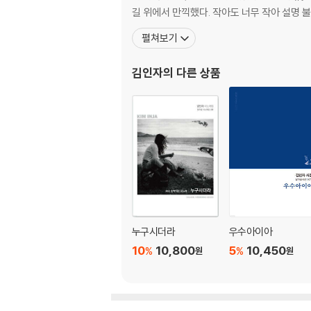
부드러움이 강함을 이긴다
길 위에서 만끽했다. 작아도 너무 작아 설명 
빈 욕조에 따듯한 물이 차오르는 동안
펼쳐보기
인간의 시간으로는 풀 수 없는 비밀
인디언에게 바친 [그린 노마드]
김인자
의 다른 상품
대여도서반납
난타,비의 노래
경험만한 스승은 없다
개와 늑대의 시간
나는 소나무에게 말하지
이렇게 살아보고 싶었다
여행 뒤에 부르는 노래
만추에 더욱 아름다운 잎갈나무
제3장 | 여행, 여자에게서 여자에게로
누구시더라
우수아이아
10
10,800
5
10,450
%
%
원
원
모든 자연은 인류 공공의 자산
전나무, 지는 싸움도 준비가 필요하다
이 악기는 어디에서 온 손님인가
가을이라 슬픈가 슬퍼서 가을인가