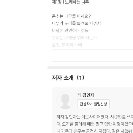
제1장 | 노래하는 나무
춤추는 나무를 아세요?
나무가 노래를 들려줄 때까지
바닥에 연연하는 것들
우리는 무엇을 위해 사는가
숲행, 뿌리의 노래
신의 대리인 나무
가문비나무의 고향
나무처럼 아름답고 싶다
다시 춘몽
저자 소개
1
괜찮아,괜찮아
다듬지 않는 나무의 노래
나무성자
저
김인자
목신木神
관심작가 알림신청
제2장 | 개와 늑대의 시간
저자 김인자는 아웃사이더였다. 시(詩)를 쓰다가
다. 오지를 좋아해 매번 멀고 험한 여정이었으
비를 위한 랩소디
나 가족과 친구는 굳건히 지켰다. 길은 시(詩