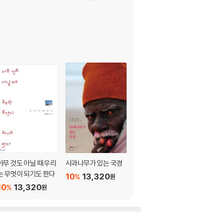
아무 것도 아닐 때 우리
사과나무가 있는 국경
대관령에 오시려거든
는 무엇이 되기도 한다
10
13,320
10
13,320
%
%
원
원
10
13,320
%
원