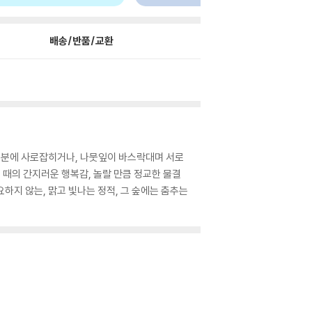
배송/반품/교환
 기분에 사로잡히거나, 나뭇잎이 바스락대며 서로
 때의 간지러운 행복감, 놀랄 만큼 정교한 물결
하지 않는, 맑고 빛나는 정적, 그 숲에는 춤추는