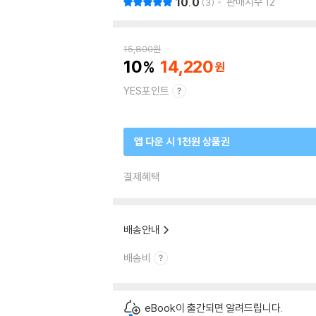
10.0
판매지수
12
3
15,800
원
10
14,220
YES포인트
앱 다운 시 1천원 상품권
결제혜택
배송안내
배송비
eBook이 출간되면 알려드립니다.