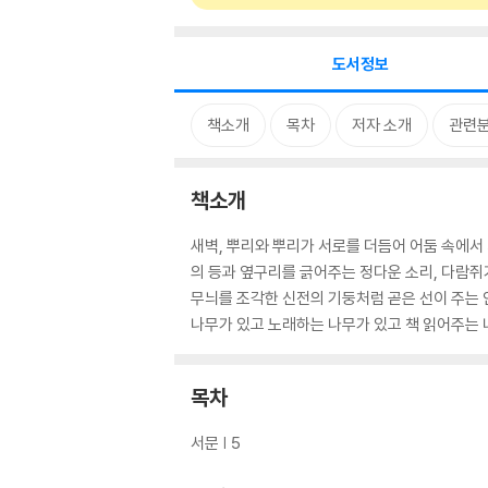
도서정보
책소개
목차
저자 소개
관련
책소개
새벽, 뿌리와 뿌리가 서로를 더듬어 어둠 속에서
의 등과 옆구리를 긁어주는 정다운 소리, 다람쥐
무늬를 조각한 신전의 기둥처럼 곧은 선이 주는 안
나무가 있고 노래하는 나무가 있고 책 읽어주는 
목차
서문 | 5