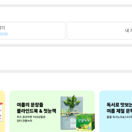
팔기
내 
900원