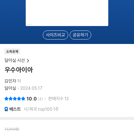
사이즈비교
공유하기
소득공제
달아실 시선
우수아이아
김인자
저
달아실
2024.05.17.
10.0
판매지수
12
2
베스트
시/희곡 top100 1주
11,000
원