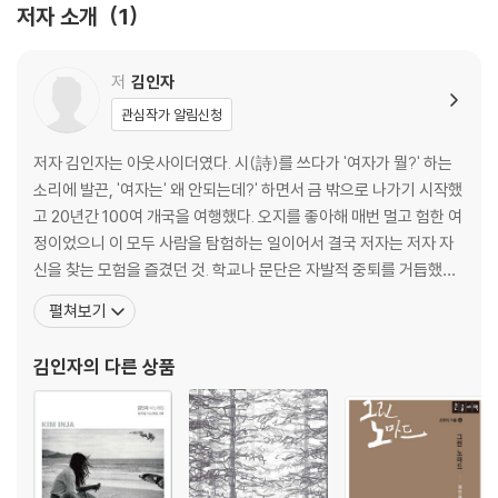
저자 소개
1
주 공산성｜손경전｜무량대수無量大數｜내 숨의 기원｜다정한 소란
｜애달픈 몸｜윤슬｜앵강만鸚江灣
저
김인자
3부. 삭제된 문장들은 어디로 사라졌을까
관심작가 알림신청
불안이 물처럼 찰랑거리다｜장마｜이방인을 읽는 오후｜우리 사이｜곡
저자 김인자는 아웃사이더였다. 시(詩)를 쓰다가 '여자가 뭘?' 하는
비哭婢｜무음으로 스며드는 풍경이 있다｜사랑이 아닌 그 모든 것들｜
소리에 발끈, '여자는' 왜 안되는데?' 하면서 금 밖으로 나가기 시작했
일곱 번 울고 난 후｜책｜인연｜어머니의 화단｜고달사지의 봄｜시편,
고 20년간 100여 개국을 여행했다. 오지를 좋아해 매번 멀고 험한 여
읽고 쓰다｜잠을 위한 기도｜울컥, 홍시｜몸이 기억하는 사랑｜갈 수 없
정이었으니 이 모두 사람을 탐험하는 일이어서 결국 저자는 저자 자
으니까 간다
신을 찾는 모험을 즐겼던 것. 학교나 문단은 자발적 중퇴를 거듭했으
나 가족과 친구는 굳건히 지켰다. 길은 시(詩)나 부(富) 명예보다 중
펼쳐보기
4부. 별을 보고 싶다면 불을 꺼야지
요한 것이 많다는 걸 가르쳐주었고, 여자라서 더 잘 할 수 있다는 걸
온몸으로 학습했다. 자유와 사랑도 길 위에서 만끽했다. 작아도 너무
김인자
의 다른 상품
늦기 전에｜나무｜까마귀｜변화가 필요해｜문만 열어도｜영춘화가 피
작아 설명 불가한 존재가 나라는 것
었더라｜부부라는 이름｜풍경｜우리들의 꽃밭｜슬픔이 차오르면｜호
저의 거리｜독백｜너라는 진심｜여행 증후군｜무슨 짓을 한 거니?｜2
월