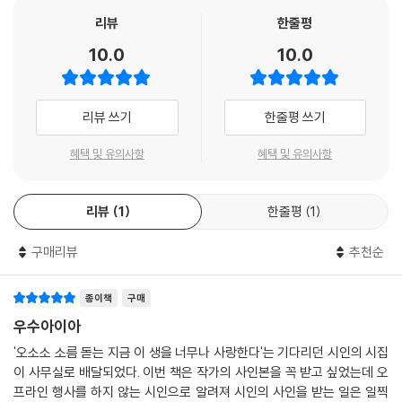
모든 흠결을 지우고 시간과 거리를 무화시키고
리뷰
한줄평
차이를 아우르고 회춘하는 계절을 보라
10.0
10.0
사랑이 몸인 것은 생명인 까닭이다
사랑은 몸의 교환이고 나눔이다
몸으로 와 몸속에서 내면화되는 그것
리뷰 쓰기
한줄평 쓰기
너와 내가 나누어진 둘이 아닌
하나이기에 가능했던 문제들
혜택 및 유의사항
혜택 및 유의사항
몸을 초월할 수 있는 사랑이 가능하다고?
어떻게 그런 일이,
리뷰
1
한줄평
1
― 「몸이 기억하는 사랑」 전문
구매리뷰
추천순
“‘이편과 저편을’ 자유롭게 넘나들려면, ‘모든 흠결을 지우고 시간과 거리
를 무화’시키려면, 즉 ‘나’가 ‘너’에게 가려면, 그것을 방해하는 신분적, 계급
적, 성적, 법적 조건들을 해체하지 않으면 안 된다. 이 시에서 ‘사랑’으로 명
종이책
구매
명된, ‘너에게 가는 길’은 무조건적 환대를 통해서만 성취가 가능해진다.
우수아이아
‘몸으로 와 (서로의) 몸속에서 내면화되는 그것’이야말로 완벽한 ‘나-너’의
'오소소 소름 돋는 지금 이 생을 너무나 사랑한다'는 기다리던 시인의 시집
구현이 아닌가. 그리고 그 길이 ‘몸’이라니. 김인자 시인의 ‘나-너’는 관념이
이 사무실로 배달되었다. 이번 책은 작가의 사인본을 꼭 받고 싶었는데 오
아니다. 그것은 현세에서의 구체적 실현을 꿈꾼다. 이 시집엔 그렇게 ‘나’에
프라인 행사를 하지 않는 시인으로 알려져 시인의 사인을 받는 일은 일찍