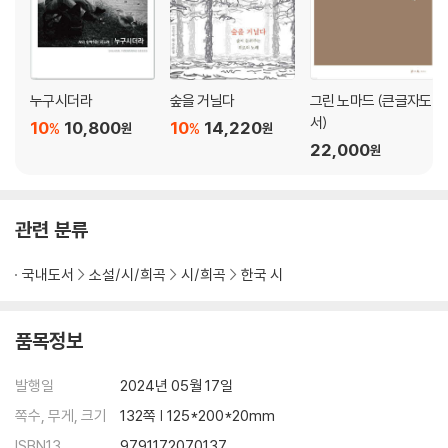
해설 _ 너에게로 가는 만 리 · 오민석
누구시더라
숲을 거닐다
그린 노마드 (큰글자도
서)
10
10,800
10
14,220
%
%
원
원
22,000
원
관련 분류
국내도서
소설/시/희곡
시/희곡
한국 시
품목정보
발행일
2024년 05월 17일
쪽수, 무게, 크기
132쪽 | 125*200*20mm
ISBN13
9791172070137