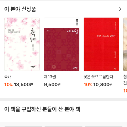
이 분야 신상품
축배
제 13월
꽃은 꽃으로 답한다
참
견
10
13,500
9,500
10
10,800
%
%
원
원
원
1
이 책을 구입하신 분들이 산 분야 책