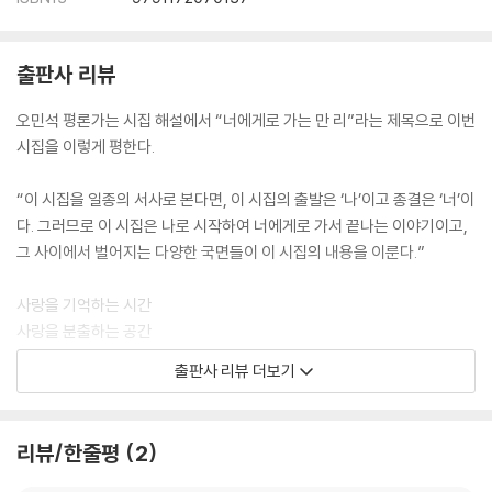
출판사 리뷰
오민석 평론가는 시집 해설에서 “너에게로 가는 만 리”라는 제목으로 이번
시집을 이렇게 평한다.
“이 시집을 일종의 서사로 본다면, 이 시집의 출발은 ‘나’이고 종결은 ‘너’이
다. 그러므로 이 시집은 나로 시작하여 너에게로 가서 끝나는 이야기이고,
그 사이에서 벌어지는 다양한 국면들이 이 시집의 내용을 이룬다.”
사랑을 기억하는 시간
사랑을 분출하는 공간
사랑은 시공을 초월
출판사 리뷰 더보기
이편과 저편을 자유롭게 넘나드는
생명의 노래고 춤이다
물 불 흙 공기이며 입자며 전자다
리뷰/한줄평
2
원자와 분자가 교직한 세포며 유기체다
사랑이 몸이고 몸이 곧 사랑인 까닭이다