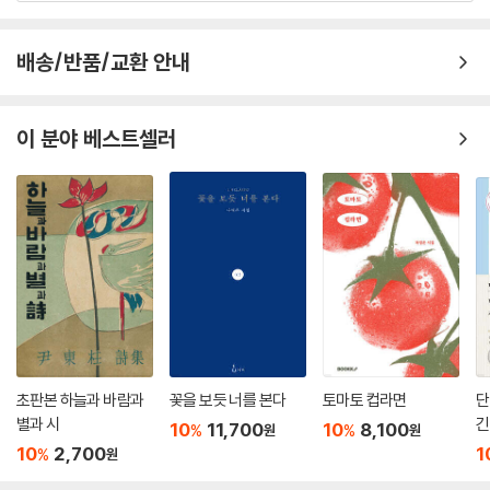
괜찮다 괜찮다 내 어깨를 토닥이며 위로해주는 그의 시집을 읽으며 이번
한 생은 그저 지나가도 좋겠다 싶었다.”
배송/반품/교환 안내
독자가 시집을 찾아 읽는 이유는 독자의 수만큼이나 다양할 것이다. 다만
당신이라는, 당신 안의 오지를 여행을 떠나고 싶거나, 그 여행 끝에서 괜찬
이 분야 베스트셀러
다 괜찬다 한마디 위로를 듣고 싶다면, 김인자의 시집 『우수아이아』를 꼭
찾아 일독하기를 권한다.
초판본 하늘과 바람과
꽃을 보듯 너를 본다
토마토 컵라면
단
별과 시
긴
10
11,700
10
8,100
%
%
원
원
10
2,700
1
%
원