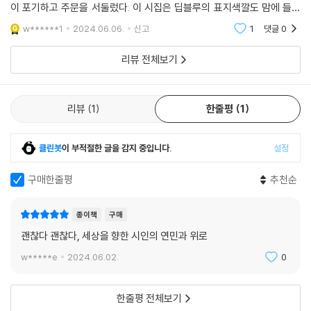
게로 건너가는 ‘나’의 수많은 여정이 나온다. 그 여정마다 그것을 방해하는
이 포기하고 주문을 서둘렀다. 이 시집은 딥블루의 표지색깔도 맘에 들지
것들과의 갈등이 그려지고 그것에 가까이 갈 때의 환희가 넘실댄다. 이 시
만 ‘우수아이아’라는 제목도 맘에 들었다.출판사 서평에도 그리 소개하고
w******1
2024.06.06.
신고
1
댓글
0
집은 그런 오디세이아의 기록이다.”
있지만 시인은
리뷰 전체보기
한편, 이번 시집의 편집자이기도 한 박제영 시인은 이렇게 얘기한다.
“슬픔으로 삶이 고립되었다고 느낄 때, 삶에 지쳤을 때 필요한 건 공감과
리뷰
1
한줄평
1
위로다. 시인 김인자는 그런 사람이다. ‘내가 있는 쪽으로 몸을 기울여 내
말을 경청해주는 사람’이다. ‘지구는 하나의 거대한 식당이고 우리는 슬픔
클린봇
이 부적절한 글을 감지 중입니다.
설정
으로 지은 그 밥 먹으러 세상에 온 가엾은 짐승들’이라는 문장은 그가 어떤
사람인지 어떤 시인인지를 극명하게 보여준다.
구매한줄평
추천순
길을 잃었을 때 필요한 건 이정표다. 김인자 시인은 ‘금세 지는 꽃을 쫓느라
종이책
구매
생의 대부분을 탕진했다’고 고백하지만, 그는 지구 곳곳을 걷고 또 걸어서
괜찮다 괜찮다, 세상을 향한 시인의 연민과 위로
‘히말라야는 걸어서 가야 할 최초의 땅이고 최후의 하늘’이란 것을 읽어주
는 사람이고, ‘아름답기에 슬플 수밖에 없는 이름 우수아이아’, 세상의 끝
w*****e
2024.06.02.
0
우수아이아를 들려주는 사람이다. 그가 읽어주고 그가 들려주는 처처곳곳
마다 삶의 이정표가 환하게 서 있다.
한줄평 전체보기