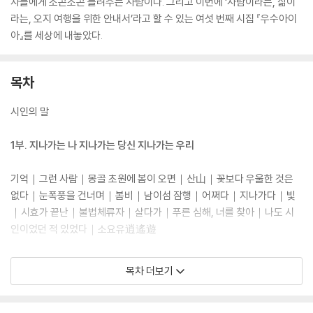
자들에게 조곤조곤 들려주는 사람이다. 그리고 이번에 ‘사람이라는, 삶이
라는, 오지 여행을 위한 안내서’라고 할 수 있는 여섯 번째 시집 『우수아이
아』를 세상에 내놓았다.
목차
시인의 말
1부. 지나가는 나 지나가는 당신 지나가는 우리
기억｜그런 사람｜몽골 초원에 봄이 오면｜산山｜꽃보다 우울한 것은
없다｜눈폭풍을 건너며｜봄비｜남이섬 잠행｜어쩌다｜지나가다｜빛
｜시효가 끝난｜불법체류자｜살다가｜푸른 심해, 너를 찾아｜나도 시
인이었던 적 있었다｜소요유逍遙遊
2부. 애증의 힘을 빌려서라도 기어이 가겠다
목차 더보기
우수아이아｜4월 숲교향곡｜병산서원 광영지｜미필적고의未必的故
意｜고요가 슬픔에 이를 때｜슬픈 몽유｜손님｜신神은 바뀌었다｜공