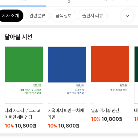
2
저자 소개
관련분류
품목정보
출판사 리뷰
달아실 시선
나와 사과나무 그리고
지옥마저 파란 쿠차에
멸종 위기종 인간
내
어쩌면 해피엔딩
가면
10
10,800
1
%
원
10
10,800
10
10,800
%
%
원
원