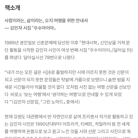
책소개
사람이라는, 삶이라는, 오지 여행을 위한 안내서
― 김인자 시집 『우수아이아』
1989년 경인일보 신춘문예에 당선된 이후 『현대시학』 신인상을 거쳐 문
단 활동을 시작한 김인자 시인이 여섯 번째 시집 『우수아이아』(달아실 刊)
를 펴냈다. 달아실시선 78번으로 나왔다.
“내가 쓰는 모든 글은 시詩로 출발하지만 시에 이르지 못한 것은 산문이
되고 산문이 되지 못한 문장들은 텃밭에 거름으로 보탰으니 숱한 밤을 지
새운 시간들이야 억울할 것이 없다. 모처럼 사진 없는 여행 산문을 선보인
다. 비로소 ‘보는 여행’에서 ‘생각하는 여행’으로 안내할 수 있게 되었
다.”(김인자 산문집, 『그린 노마드』 중에서)
현재 강원도 대관령에서 반 자연인으로 살며 프리랜서 작가로 활동하고 있
는 김인자 시인은 1990년대부터 아프리카, 티베트, 히말라야 등 전 세계
를 여행하며 온몸으로 보고 듣고 느낀 것을 시와 산문 그리고 사진으로 독