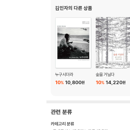
단편들
김인자
의 다른 상품
혹한을 이긴 황태
모든 촉의 이름은 애련
나물로드
자연에 순응하는 생활
그건 영혼이 없어
가문비나무 숲
두릅장아찌
무덤가 노란 봄
젬마의 엽서
난장 일기
누구시더라
숲을 거닐다
부처님 오신 날
10
10,800
10
14,220
%
%
원
원
5월이 가고 6월이
몸의 어느 부위에도 고통이 없는 상태가 피안
꽃인가 잡초인가
나무도 자살을 할까
관련 분류
메이드 인 대관령
나는 누구
카테고리 분류
나물을 뜯으며 느끼는 뿌듯함