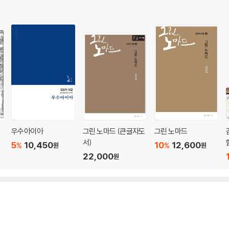
우수아이아
그린 노마드 (큰글자도
그린 노마드
서)
5
10,450
10
12,600
%
%
원
원
22,000
원