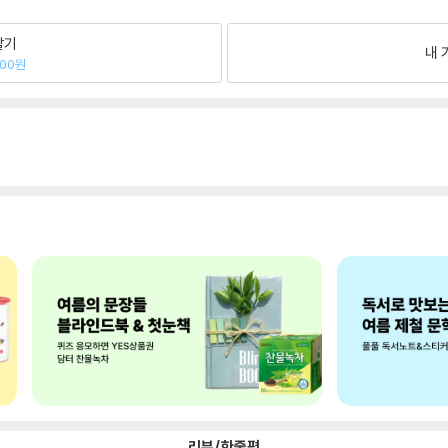
팔기
내 
800원
리뷰/한줄평