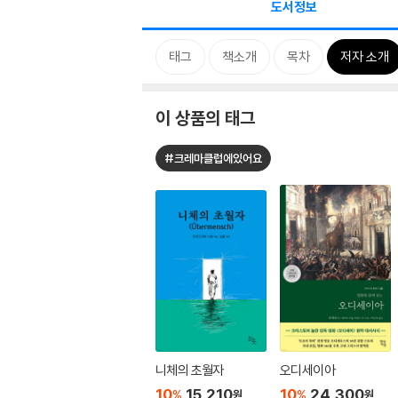
도서정보
태그
책소개
목차
저자 소개
이 상품의 태그
#크레마클럽에있어요
니체의 초월자
오디세이아
10
15,210
10
24,300
%
%
원
원