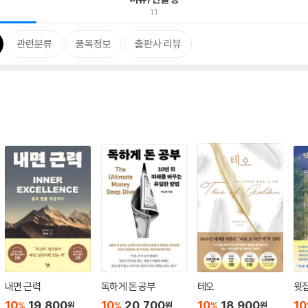
11
관련분류
품목정보
출판사 리뷰
내면 근력
독하게 돈 공부
테오
윗집
10
19,800
10
20,700
10
18,900
10
%
%
%
원
원
원