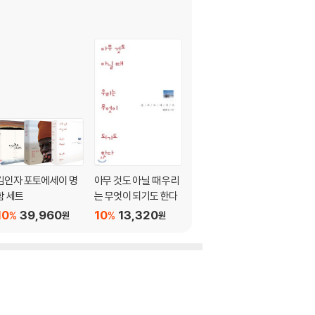
김인자 포토에세이 명
아무 것도 아닐 때 우리
사과나무가 있는 국경
함 세트
는 무엇이 되기도 한다
10
13,320
%
원
10
39,960
10
13,320
%
%
원
원