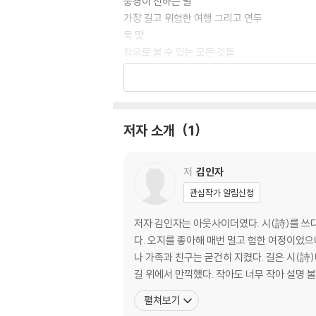
풍경이 전하는 말
가장 길고 위험한 여행 그리고 연두
묵 맛
창으로 볼 수 있는 모든 것들
몸
노을도 사라지고 기차도 떠났을
풀빛 온기
빛의 속도로 차오르다
저자 소개
1
평화, 옴 샨티
통과하는 순간이 가장 힘들다
새벽 3시
저
김인자
상처받을 수 있는 능력에 감사
관심작가 알림신청
욕망과 연애편지
민들레다방
저자 김인자는 아웃사이더였다. 시(詩)를 쓰다가
봄을 설명하는 일은 턱없다
다. 오지를 좋아해 매번 멀고 험한 여정이었으
시간도 청춘도 흘러가니 귀하다
나 가족과 친구는 굳건히 지켰다. 길은 시(詩
어떤 바람도 이 봄엔 무죄
길 위에서 만끽했다. 작아도 너무 작아 설명 
꽃을 깨우기엔 이른 시간이다
펼쳐보기
눈 속에서 피어나는 얼레지