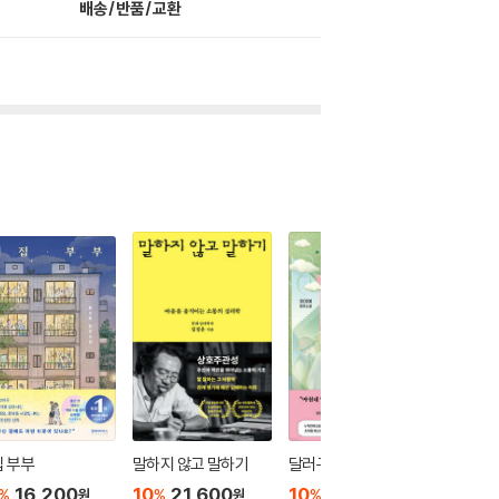
배송/반품/교환
 부부
말하지 않고 말하기
달러구트 꿈 백화점 0
위버멘
16,200
10
21,600
10
16,020
10
1
%
%
%
%
원
원
원