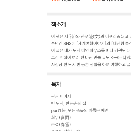
책소개
이 책은 시(詩)와 산문(散文)과 아포리즘(aph
수년간 SNS에 [세계여행이야기]와 [대관령 통
이 글은 내가 도시 메인 하우스를 떠나 강원도 
그간 계절이 여러 번 바뀐 만큼 글도 조금은 낡았
사정상 반 도시 반 농촌 생활을 하며 여행하고 
목차
판권 페이지
반 도시, 반 농촌의 삶
part1 봄, 모든 촉들의 이름은 애련
희우(喜雨)
춘설(春雪)