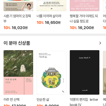
어가고 물이 다 말라버린 마을은 폐허가 되었다. 자연을 거스르지 않고 살
이럴 때 혼자 있는 외로움은 얼마나 달콤한지, 아무리 여행이 힘들어도 혼
아가던 이들의 삶이 기후 변화로 인해 황폐화되는 모습은 우리의 내일에
자 외로울래? 함께 시끄러울래? 하고 물으면 나는 전자를 택할 것이다. 본
대해 고민해 보게 한다.
시 외로운 게 인생이라는데 여행이라고 다를까.
사춘기 엄마의 오장육
너를 아끼며 살아라
행복할 거야 이래도 되
어
부
나 싶을 정도로
다
---「2부 ‘바퀴만큼 유혹적인 존재가 있을까’」중에서
10
16,650
%
원
저자는 자연만큼이나 사람에게도 큰 관심을 가진다. 다시 돌아오기를 바라
10
16,020
10
16,200
1
%
%
원
원
는 마음으로 작별 인사를 하지 않은 잔지바르의 무함마드, 말라위 바나나
“그림자가 네 키만큼 자라면 하던 놀이를 멈추거라, 그림자가 네 키의 한
나무 그늘 아래 잠든 이레나, 정성껏 찌아를 내려주던 담푸스 마을의 그녀,
배 반쯤 되면 집으로 돌아오는 시간이다. 그림자가 네 키의 두 배 이상 길어
이구아수폭포 가는 길에 만난 수다쟁이 마리아, 스톡홀름의 도서관 계단에
이 분야 신상품
지면 곧 어둠이 내린다는 신호이니 그때는 귀가를 서둘러야 한다.” 시계를
서 햇살을 쬐던 국왕 등 모든 이들과의 만남은 잊지 못할 그리움이 되었다.
가질 수 없었던 시절, 내 아버지가 내게 가르쳐 주신 자연시간이다.
가보지 않고 경험하지 못한 것을 상상하는 일이 가능할까. 저자는 불가하
시간이 흘러 조그만 계집아이는 여행자가 되었고, 아프리카 작은 시골마을
다 말한다. 경험 없는 지식이나 머리로 얻은 것은 진짜가 될 수 없다는 생각
에서였다. 다음 날 아침 10시 같은 장소에서 만나 뭔가를 전해주기로 노인
때문이다. 저자에게 여행은 가짜가 되지 않으려는 몸부림과 다름없었다.
과 약속을 했을 때 나는 시계가 있었지만 시계가 있을 리 없는 옆 마을 노인
은 어떻게 약속을 지킬 수 있는지 궁금했다. 그날 나는 고개를 기우뚱하며
그간의 노마드가 산문이 된 것은 큰 이야기를 작게 하지 않아도 되고 작은
헤어졌고 다음 날 아침 시간에 맞춰 비닐 가방 하나 챙겨 약속 장소로 나갔
이야기를 크게 부풀리지 않아도 되는 안도감이 있어서였다. 군더더기 없이
더니 방금 도착한 노인이 반갑게 아침 인사를 했다. 노인의 시계는 자신이
시적인 산문으로 지면을 채운 『그린 노마드』는 저자가 지나온 곳의 공기를
있는 곳 어디서나 해만 뜨면 볼 수 있는 자신의 키, 나무, 우물, 담 등등 해를
코앞까지 실어다 준다. 지금과의 여행과는 다른 여행, 일상에서 노마드를
아주 먼 산책
단순한 삶
익명의 편지집 : letter
예
따라 움직이는 그림자였던 것, 대신 밤에는 달의 크기나 기울기로 날짜와
만끽하고 싶은 이들에게 선물이 되어줄 책이다.
book Ⅳ
니
10
17,100
10
9,000
원
원