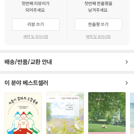
으로 뒹굴어 보는 것, 바간의 달밤은 또 어땠는가. 루앙프라방 메콩강 물에
첫번째 리뷰어가
첫번째 한줄평을
삶을 즐기는 새로운 형태의 여행을 일컫는다.
되어주세요.
남겨주세요.
각 나라 여행자들과 하나로 어울려 몸을 적시고 비 오는 마날리 숲에서 느
꼈던 짜릿함, 말라위 호수에서 원시 처녀들과 백인 노부부와의 물놀이, 리
김인자 시인의 여행 산문집 『그린 노마드』는 책을 펼친 이들의 일상에 노
리뷰 쓰기
한줄평 쓰기
우의 새벽 바다를 온몸으로 헤엄치던 날들, 그 순간순간들이 문화와 관념
마드를 불러온다. 시집 외에도 산문집과 히말라야, 아프리카, 뉴질랜드 등
과 권태라는 일상적 감옥으로부터 탈출을 감행하게 한 유일한 희락이었음
을 여행하고 쓴 여행서로 독자와 소통해 온 작가는 시대의 변화에 따라 ‘잘
혜택 및 유의사항
혜택 및 유의사항
을, 마음보다 몸이 먼저 늙어가는 지금, 한때나마 꿈꾸던 원시야만의 삶,
먹고 잘 노는 소비 여행’, ‘보는 여행’에서 ‘생각하는 여행’으로 의식전환의
내추럴리스트가 되고자 했고 내추럴리스트였음을, 비로소 고백하는 나는,
필요성을 느꼈다. 그래서 이번 산문집에는 단 한 장의 사진도 싣지 않았지
---「1부 ‘내 꿈은 자연주의자’」중에서
만 그 모든 곳의 풍경이, 자연이 생생하게 느껴진다.
배송/반품/교환 안내
니체는 호흡이 긴 인간만이 마침표를 사용할 권리를 가진다고 했다. 대부
총 4부, 50여 편의 산문은 먼 곳부터 가까운 곳까지의 여행을 담았다. 네
분의 사람들에게 마침표는 허세를 부리는 것에 불과하다. 문체는 그가 자
팔, 퉁가, 이스탄불, 뉴질랜드 등을 다니며 한 사색과 문학, 영화를 연결하
이 분야 베스트셀러
신의 사상을 믿고 있으며, 사고할 뿐만 아니라 느끼기도 한다는 것을 증명
기도 한다. 일상에서의 여행, 그린 노마드를 즐기는 순간도 빼놓을 수 없다.
해야 한다는 것이 니체가 언급한 문체론의 요점이었다. 나는 니체의 문체
영축산 통도사, 금산사 미륵전, 무릉계곡과 삼화사 등 사찰의 풍경 소리를
론에 기대 창조적인회화는 시에 가까이 다가가되 결코 시로 넘어들어 가서
들으며 걷던 기억도 글로 남겼다.
는 안 된다는 회화론을 마련했다. 시적인 섬세한 감정과 재능이 없이는 어
떤 예술도 새로움을 주지 못한다는 것. 나는 피카소에게, 그리고 스페인의
광활한 자연 앞에서 마시는 차 한 잔은 새로운 길을 열어주는 틈이고 쉼인
화가들에게 미리 경배하지는 않기로 했다.
동시에 피안의 문을 여는 열쇠 같기도 하다. 곳곳의 풍경을 마주해 본 저자
---「2부 ‘프라도에서 만난 피카소’」중에서
는 누구보다 자연의 변화를 통감한다. 사바나 아카시아 나무의 벌통은 비