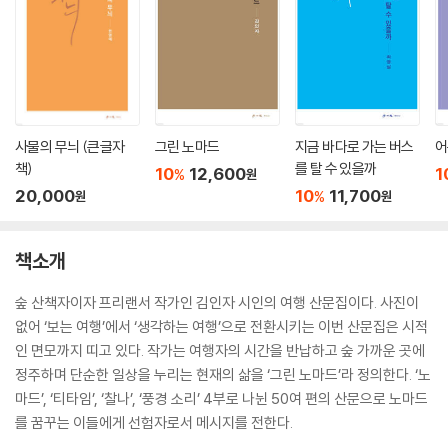
사물의 무늬 (큰글자
그린 노마드
지금 바다로 가는 버스
어
책)
를 탈 수 있을까
10
12,600
1
%
원
20,000
10
11,700
%
원
원
책소개
숲 산책자이자 프리랜서 작가인 김인자 시인의 여행 산문집이다. 사진이
없어 ‘보는 여행’에서 ‘생각하는 여행’으로 전환시키는 이번 산문집은 시적
인 면모까지 띠고 있다. 작가는 여행자의 시간을 반납하고 숲 가까운 곳에
정주하며 단순한 일상을 누리는 현재의 삶을 ‘그린 노마드’라 정의한다. ‘노
마드’, ‘티타임’, ‘찰나’, ‘풍경 소리’ 4부로 나뉜 50여 편의 산문으로 노마드
를 꿈꾸는 이들에게 선험자로서 메시지를 전한다.