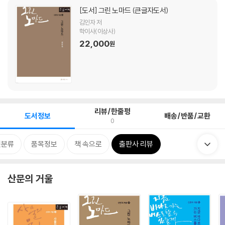
[도서]
그린 노마드 (큰글자도서)
김인자 저
학이사(이상사)
22,000
원
리뷰/한줄평
도서정보
배송/반품/교환
0
련분류
품목정보
책 속으로
출판사 리뷰
산문의 거울