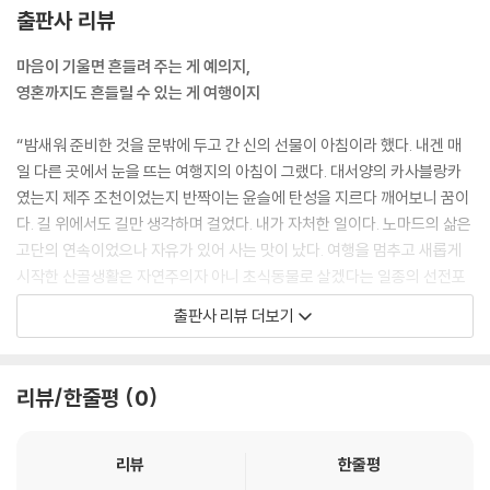
싶은 나의 작은 메시지다.
출판사 리뷰
---「머리말」중에서
마음이 기울면 흔들려 주는 게 예의지,
하루는 부겐빌레아 울타리 앞에 선 채 물었다. “킴, 이 섬에서 가장 좋아하
영혼까지도 흔들릴 수 있는 게 여행이지
는 게 뭐예요?” 나는 눈앞의 꽃을 가리키며 “부겐빌레아.”라 즉답을 했다.
“다음은요?” 그가 차분하게 내 입에서 어떤 말이 흘러나올지 호기심 어린
“밤새워 준비한 것을 문밖에 두고 간 신의 선물이 아침이라 했다. 내겐 매
표정으로 답을 기다렸다. “매일 아침 무함마드가 가져다주는 커피….” “정
일 다른 곳에서 눈을 뜨는 여행지의 아침이 그랬다. 대서양의 카사블랑카
말요? 그럼 퀸이나 밥 말리의 노래도 좋아하나요? 이 섬이 그들의 고향이
였는지 제주 조천이었는지 반짝이는 윤슬에 탄성을 지르다 깨어보니 꿈이
란 건 알고 있죠?” 무함마드는 조금도 경솔하지 않게 내가 듣고 싶은 말만
다. 길 위에서도 길만 생각하며 걸었다. 내가 자처한 일이다. 노마드의 삶은
골라 하는 듯했다.
고단의 연속이었으나 자유가 있어 사는 맛이 났다. 여행을 멈추고 새롭게
---「1부 ‘잔지바르의 무함마드’」중에서
시작한 산골생활은 자연주의자 아니 초식동물로 살겠다는 일종의 선전포
고였다. 길을 잃지 않을까 노심초사했던 시간들, 불안했지만 불행으로 이
출판사 리뷰 더보기
여행은 우리가 살고 싶은 삶을 몇 시간 혹은 며칠로 축약한 압축파일 같은
어지진 않았다. 그런 시간이 아니었다면 어떻게 알았을까. 잘못 든 길이 모
건 아닐까. 좋은 여행지에서 마시는 차 한 잔의 의미란 새로운 길을 열어주
두 지옥은 아니라는 것.”
는 틈이고 쉼인 동시에 피안의 문을 여는 일종의 열쇠 같기도 하다. 그것이
리뷰/한줄평
0
차(커피)가 가진 힘이 아니고 무엇이랴.
그린 노마드(Green Nomad)가 무엇일까. 자유롭게 국경을 넘나들며 다
---「1부 ‘딤푸스 마을의 그녀’」중에서
양한 나라를 여행하던 시대는 지났다. 대신 가정이나 사무실 같은 일상적
공간에서 간단한 캠핑도구(캠핑의자, 탁자, 컵)를 활용하여 틈틈이 차 한
리뷰
한줄평
달빛 아래 사하라사막에서 노숙, 낮 동안 따듯하게 데워진 모래밭을 맨몸
잔 즐기는 여유, 이때 창밖의 자연을 안으로 끌어들여 일상 속에서 노마드