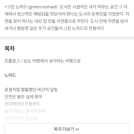
*그린 노마드(green nomad): 도시든 시골이든 내가 머무는 공간 그 자
체에서 정신적인 해방감을 맛보아야 한다는 도시의 유목민을 지칭한다. 자
연을 찾아 떠나는 대신 집 안을 자연풍으로 꾸민다. 도시 안에 자연을 담아
내거나 캠핑장 같은 주거 공간들이 그린 노마드의 전형이다.
목차
프롤로그 / 보는 여행에서 생각하는 여행으로
노마드
꿈결처럼 황홀했던 바간의 달빛
인연은 붉은 실에 묶여
잔지바르의 무함마드
퉁가 차밭 노동자의 하루
믹스커피가 필요해
따뜻한 신맛 부드러운 쓴맛
목차 더보기
왜 그랬을까 그 남자