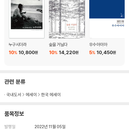
학림다방 앞이었다
찰나
그날 도서관 계단의 금빛 햇살
자연의 시간
우수아이아
누구시더라
숲을 거닐다
우수아이아
저 핏빛 붉은 배롱꽃
10
10,800
10
14,220
5
10,450
%
%
%
원
원
원
향기로 남은 제주
올드델리의 릭샤왈랴
7년만의 재회, 나흘의 출가
어제는 너무 멀고 내일은 너무 아득해
관련 분류
에미가 참 짐승스러워요
꿀벌이 살아야 인류도 산다
국내도서
에세이
한국 에세이
아프리카 아카시아가 주는 메시지
한겨울의 화양연화
찰나의 단편들
품목정보
오픈 토일렛
발행일
2022년 11월 05일