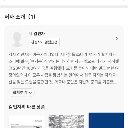
가장 큰 사랑은 용서
바나나나무 그늘 아래 잠든 이레나
저자 소개
1
꽃은 고통이 되고 고통은 빵이 되고
이스탄불을 추억하다
담푸스 마을의 그녀
저
김인자
내 꿈은 자연주의자
관심작가 알림신청
사자의 허니문
저자 김인자는 아웃사이더였다. 시(詩)를 쓰다가 '여자가 뭘?' 하는
티타임
소리에 발끈, '여자는' 왜 안되는데?' 하면서 금 밖으로 나가기 시작했
고 20년간 100여 개국을 여행했다. 오지를 좋아해 매번 멀고 험한 여
화령樺嶺
정이었으니 이 모두 사람을 탐험하는 일이어서 결국 저자는 저자 자
베르베르의 붉은 저녁
신을 찾는 모험을 즐겼던 것. 학교나 문단은 자발적 중퇴를 거듭했으
가보지 못한 루강의 옛 거리
나 가족과 친구는 굳건히 지켰다. 길은 시(詩)나 부(富) 명예보다 중
펼쳐보기
겨울바다 신두리 사구
요한 것이 많다는 걸 가르쳐주었고, 여자라서 더 잘 할 수 있다는 걸
프라도에서 만난 피카소
온몸으로 학습했다. 자유와 사랑도 길 위에서 만끽했다. 작아도 너무
김인자
의 다른 상품
바퀴만큼 유혹적인 존재가 있을까
작아 설명 불가한 존재가 나라는 것
유감, 고부열전
다큐멘터리 영화 〈카일라스 가는 길〉