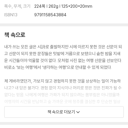
풍경 소리
쪽수, 무게, 크기
224쪽 | 262g | 125*200*20mm
ISBN13
9791158543884
고달사지의 봄
9월, 병산 아래 병산서원
부론 가자 거돈사지 가자
책 속으로
걷기 예찬, 영축산 통도사
불타의 그림자가 서린 불영사
내가 쓰는 모든 글은 시詩로 출발하지만 시에 이르지 못한 것은 산문이 되
용주사와 융건릉 소나무 둘레길
고 산문이 되지 못한 문장들은 텃밭에 거름으로 보탰으니 숱한 밤을 지새
불국사와 왕릉, 천년의 시간을 걷다
운 시간들이야 억울할 것이 없다. 모처럼 사진 없는 여행 산문을 선보인다.
마곡사와 공주 공산성
비로소 ‘보는 여행’에서 ‘생각하는 여행’으로 안내할 수 있게 되었다.
나만 아는 내소사 만다라
금산사 미륵전
체 게바라였던가, 가보지 않고 경험하지 못한 것을 상상하는 일이 가능하
백제의 미소, 서산 마애삼존불
냐고? 내 답은 불가다. 경험 없이 지식이나 머리로 얻은 것은 진짜가 될 수
무릉계곡과 삼척 삼화사
없다는 믿음. 나에게 여행은 가짜가 되지 않으려는 몸부림은 아니었을까.
해인사와 팔만대장경
여행자의 시간을 반납하고 숲 가까운 곳에 정주를 결심한 후 단순한 일상
수덕사 목어와 풍경 소리
을 누리는 현재의 삶을 ‘그린 노마드’라 정의하고 싶다. 매일 매 순간이라는
책 속으로 더보기
선물, 남루조차 평온으로 이끄는 여여, 이 책은 숨어있는 우리 모두의 자
아, 혹은 지금과는 다른 여행을 꿈꾸는 그대의 주머니에 가만히 넣어주고