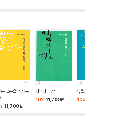
는 철문을 넘지 못
기억과 공감
유월의 어느 시간들
사물의 
다
10
11,700
10
12,600
10
1
%
%
%
원
원
11,700
%
원