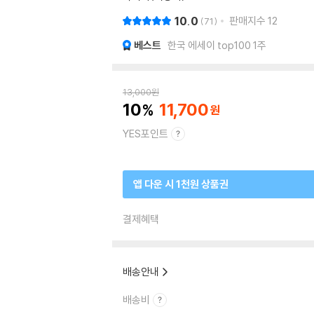
10.0
판매지수
12
71
베스트
한국 에세이 top100 1주
13,000
원
10
11,700
YES포인트
앱 다운 시 1천원 상품권
결제혜택
배송안내
배송비