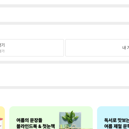
팔기
내 
불가