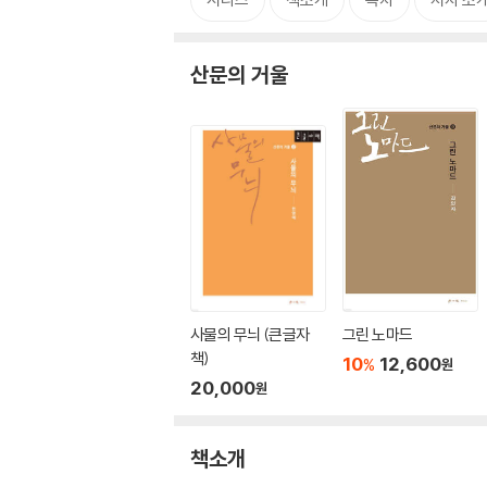
산문의 거울
사물의 무늬 (큰글자
그린 노마드
책)
10
12,600
%
원
20,000
원
책소개