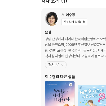
저자 소개
1
인생
저
이수경
관심작가 알림신청
한올진 이웃 / 나에게 웃어주기를 / 날아라, 잠자리
/ 미주와 사이다 / 설득과 이해 사이 / 뜨거운 인생 
은겸
경남 산청에서 태어나 한국외환은행에서 오랫동안
상을 하였으며, 2009년 조선일보 신춘문예에
한국안데르센상, 한국불교아동문학상, 최계락
작지원 사업에 선정되었다. 이탈리아 볼로냐
펼쳐보기
이수경
의 다른 상품