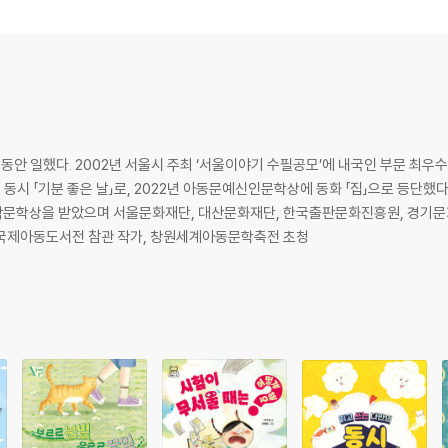
 / 오해와 편견 / 거북이 / 하얀 거짓말 / 세상에서 가장 귀한 인사 / 솔봉이, 서울
/ 희망으로 가는 중 / 텃밭 편지 / SIZE FREE / 진상과 오지랖 사이 / 돌아올 
 일했다. 2002년 서울시 주최 ‘서울이야기 수필공모’에 내국인 부문 최우수상
 동시 「기분 좋은 날」로, 2022년 아동문예신인문학상에 동화 「집」으로 등단
문학상을 받았으며 서울문화재단, 대산문화재단, 한국출판문화진흥원, 경기문
 국제아동도서전 참관 작가, 창원세계아동문학축전 초청