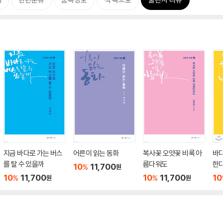
지금 바다로 가는 버스
어른이 읽는 동화
복사꽃 오얏꽃 비록 아
바다
를 탈 수 있을까
름다워도
한
10
11,700
%
원
10
11,700
10
11,700
10
%
%
원
원