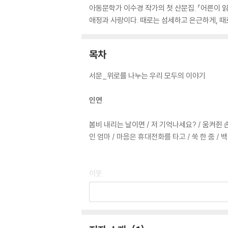
아동문학가 이수경 작가의 첫 산문집. 『어른이 
애정과 사랑이다. 때로는 섬세하고 은근하게, 때
목차
서문_위로를 나누는 우리 모두의 이야기
인연
봄비 내리는 날이면 / 저 기억나세요? / 움켜쥔 손 
인 엄마 / 마음은 휴대전화를 타고 / 쑥 한 줌 / 백
이웃
이웃이라는 이름 / 천사를 만난 곳 / 인정의 볍씨 
매 / 경비원, 황 씨 아저씨 / 내 친구, 민자 / 측
둥호박 세 덩이 / 그곳