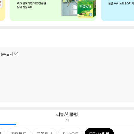
 (큰글자책)
리뷰/한줄평
71
개
관련분류
품목정보
책 속으로
출판사 리뷰