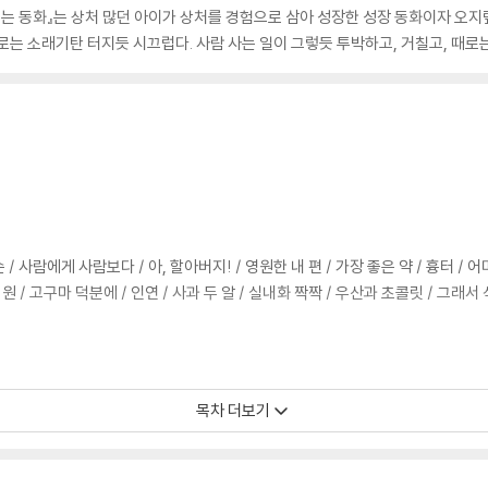
읽는 동화』는 상처 많던 아이가 상처를 경험으로 삼아 성장한 성장 동화이자 오지
로는 소래기탄 터지듯 시끄럽다. 사람 사는 일이 그렇듯 투박하고, 거칠고, 때로
/ 사람에게 사람보다 / 아, 할아버지! / 영원한 내 편 / 가장 좋은 약 / 흉터 / 
 원 / 고구마 덕분에 / 인연 / 사과 두 알 / 실내화 짝짝 / 우산과 초콜릿 / 그래서
목차 더보기
하나씩 품고 / 혹시 아이들이? / 악한 끝은 없다 / 앞집의 비밀 / 엄마를 찾아 주세
은지심 / 탈고되지 않은 동화 / 건강한 유산 / 인터폰 단골 / 묘지기 할아버지 / 욕심 /