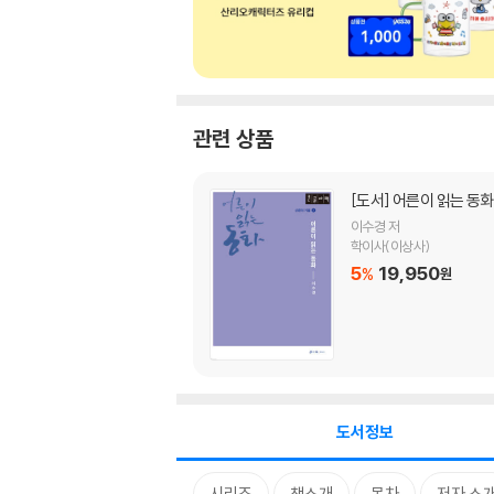
관련 상품
[도서]
어른이 읽는 동화
이수경 저
학이사(이상사)
5
19,950
%
원
도서정보
시리즈
책소개
목차
저자 소