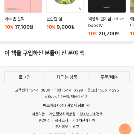
장만 있을 뿐이다. 그들이 자신의 본래 이름을 잊어버리고 김 대리와 손 부
장으로 사는 동안 그들은 컨베이어 벨트의 부속품처럼 소모품으로 전락하
아주 먼 산책
단순한 삶
익명의 편지집 : letter
예
지만 거기서 벗어나는 방법은 자신의 이름을 찾는 것뿐이다. 그러므로 이
book Ⅳ
니
10
17,100
10
9,000
%
%
원
원
름을 잊어버리면 거기서 나갈 수 없다는 하쿠의 말은 자본주의 세계에서
10
20,700
1
%
원
노동자로 살아가는 우리에게 뼈아픈 말이다.
--- p.240~241 「공간, ‘은닉된 것 속의 일어남, 이름-영화 〈센과
치히로의 행방불명〉」 중에서
이 책을 구입하신 분들이 산 분야 책
로그인
최근 본 상품
주문/배송
고객센터 1544-3800
티켓 1544-6399
중고샵 1566-4295
eBook 1:1문의/채팅상담
예스이십사(주) 사업자 정보
이용약관
개인정보처리방침
청소년보호정책
PC버전
회사소개
거래처관계자께
도서홍보
광고