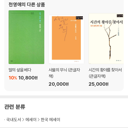
죽음에 대한 문제를, 『나무는 기다린다』는 삶에서 표현되는 다양한
천영애
의 다른 상품
- 곽인식의 유리 물성을 이용한 회화
언어의 표현방식을 실험하였으며, 『나는 너무 늦게야
평범하면서도 다채롭지 않은, 둥근 어깨
- 박수근의 둥근 선으로 된 그림들
엘리 엘리 레마 사박타니, 예수
- 김병종의 〈바보 예수〉 연작
깨어나지 못할 묵서명을 새기며, 백자항아리
- 김환기의 〈백자항아리〉 그림
공간
말의 섶을 베다
사물의 무늬 (큰글자
시간의 황야를 찾아서
가능성이 사라진 침묵, 흰옷
책)
(큰글자책)
10
10,800
%
원
- 영화 〈아쉬람〉
20,000
25,000
원
원
사랑과 화해의 공간, 벽
- 연극 〈벽 속의 요정〉
운명을 예언하는, 하모니카
관련 분류
- 영화 〈마농의 샘〉
이 풍진 세상에 아름다움 하나 있으니, 매화
국내도서
에세이
한국 에세이
- 영화 〈리큐에게 물어라〉