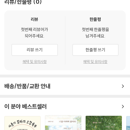
리뷰/한줄평
0
(마태복음 11:28)”
어』, 『아카바도라』, 『엄청나게 시끄럽고 믿을 수 없게 가까운』, 『치즈와 구
--- p.160 「시선, ‘엘리 엘리 레마 사박타니, 예수-김병종의 〈바보 예수〉
더기』, 『원더풀 이시도로, 원더풀 라이프』, 『페스트』 에서는 페스트 등을
연작」 중에서
하이힐과 사진, 섬, 쿠션, 열쇠, 치즈와 구더기, 휘파람, 페스트 등의 사물을
리뷰
한줄평
통해서 좀 더 다른 시각으로 편하게 해석하면서 이 작품들이 드러내고 있
냄비라는 사물은 우리를 얼마나 가난하게 하던가. 보글거리며 끓어넘치는
첫번째 리뷰어가
첫번째 한줄평을
는 본질적인 문제에 대해서 사유하고자 했다.
되어주세요.
남겨주세요.
라면이 담긴 노란색의 양은 냄비나 혼자서 쓸쓸하게 석유곤로에 끓여서 먹
‘시선’에서는 그림을 다루는데 〈김아타의 니르바나 시리즈〉는 붓다를 통해
던 된장찌개가 담긴 작은 냄비부터 가족들의 건강을 위해 사골을 끓이던
서, 〈마그리트의 파이프〉는 파이프를 통해서, 〈곽인식의 유리물성을 이용
리뷰 쓰기
한줄평 쓰기
곰솥이라 불리는 커다란 냄비까지 모든 냄비에는 허기가 담겨 있다. 시골
한 회화〉에서는 유리, 〈박수근의 둥근 선으로 된 그림들〉에서는 둥근 어깨,
에서 냄비는 자주 담을 넘어 이웃집 부엌으로 전해지기도 했으나 무엇보다
〈김병종의 바보예수 연작〉에서는 예수, 〈김환기의 백자항아리 그림〉에서
혜택 및 유의사항
혜택 및 유의사항
나를 슬프게 하는 것은 혼자서 이 도시에 닿아 저녁이면 연탄불 위에 얹어
는 항아리 등을 통해서 그림들을 좀 더 깊이 있고 다양한 시각으로 해석해
놓던 작은 냄비의 새카맣게 탄 바닥이다. 나는 바닥이 탄 냄비로 무려 몇 년
보았다.
을 보내면서 허기를 달래고 객지 생활의 외로움을 달랬다.
‘공간’에서는 영화와 연극을 다루는데 영화 〈아쉬람〉에서는 흰 옷을 통해
자인이 요나스를 태우고 다니던 커다란 냄비부터, 집 바깥으로 몽땅 던져
배송/반품/교환 안내
서, 〈마농의 샘〉에서는 하모니카, 〈리큐에게 물어라〉에서는 매화, 〈가버나
져 있던 세간살이에서 도드라져 보이던 작은 냄비까지 그것에는 인간의 삶
움〉에서는 냄비, 〈센과 치히로의 행방불명〉에서는 이름을 통해서 작품을
을 조금도 속일 수 없이 정직하게 드러내 보이는 삶의 허기가 담겨 있다. 그
해석한다. 또한 연극 〈벽 속의 요정〉에서는 벽이라는 사물이 예술작품에서
이 분야 베스트셀러
것은 어둠의 시간이기는 했으나 자인에게처럼 유다의 시간은 아니었다.
어떻게 변주되어 왔는지를 살펴보고 일회성 예술인 연극이 우리의 인식 속
“나를 세상에 태어나게 한 부모님을 고소하고 싶어요.”레바논 빈민가의 이
에서 긴 시간동안 자리 잡기를 시도했다.
야기를 다큐멘터리처럼 보여주는 이 영화는 보는 내내 인간의 가치에 대한
물음을 묻게 한다. 자인의 부모, 이웃들은 지금 우리의 가치관으로 보자면
문자로 된 문학작품은 즉각적으로 세계를 보여주지만 언어가 가진 한계에