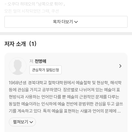
- 오쿠다 히데오의 『남쪽으로 튀어!』
모든 일이 시작되었던 그때, 쿠션
- 미켈라 무르지아의 『아카바도라』
목차 더보기
존재와 무의 세계를 열어가는, 열쇠
- 조너선 사프란 포어의 『엄청나게 시끄럽고 믿을 수 없게 가까운』
혼돈에서 생성된 하느님, 치즈와 구더기
저자 소개
1
- 카를로 진즈부르크의 『치즈와 구더기』
말씀이 있기 전에 은유가 있었다, 휘파람
- 엔리코 이안니엘로의 『원더풀 이시도로, 원더풀 라이프』
저
천영애
혼자서 행복하면 불행한 인간이 된다는 것, 페스트
관심작가 알림신청
- 알베르 카뮈의 『페스트』
1968년생. 경북대학교 철학대학원에서 예술철학 및 현상학, 해석학
시선
등에 관심을 가지고 공부하였다. 장르별로 나뉘어져 있는 예술이 표
현방식과 사용하는 언어만 다를 뿐 예술의 근원적인 문제를 다루는
형상이 없으나 이름으로 존재하는, 붓다buddha
동일한 예술이라는 인식하에 예술 전반에 광범위한 관심을 두고 글쓰
- 김아타의 〈Nirvana〉 시리즈
기를 계속하고 있다. 특히 예술을 표현하는 사물과 언어의 문제에 천
기억과 반역의 꿈, 파이프
착하여 작가들이 무엇을 통해 어떻게 보여주고자 하는지에 대해 많은
펼쳐보기
- 마그리트의 파이프
관심을 가지고 연구하고 있다. 저서 『무간을 건너다』는 삶의 고통과
불안이라는 실존의 형태, 유리