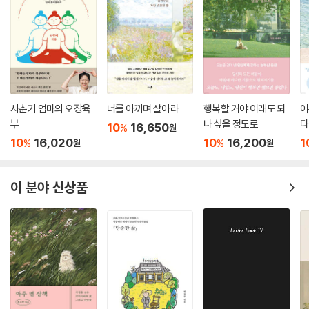
쓰레기보다 못한 존재들이지만 그들도 자신의 삶을 살아가기 위해 고군분
부딪히는 경우가 많은데 이런 사물들의 은유를 통해서 더 밝게 작품의 진
투할 것이다. 서류가 없어서 병원 문턱에서 죽은 딸을 봐야 했던 자인의 엄
리를 드러낼 수 있다. 또한 눈으로 봐야만 하는 그림은 우리의 시선에 깊이
마는 자신도 죽을힘을 다해 살아가는데 왜 비난만 하느냐고 변호사에게 소
침투해 들어오는 사물들을 통해 명료하게 작품을 볼 수 있는데 그 사물들
리친다. 자신처럼 살았으면 변호사는 아마도 자살했을 것이라며.
이 단순한 사물 너머의 세계를 지향함으로써 예술작품이 되는 것을 보여
--- p.233~234 「공간, ‘허기지고 시끄러우면서도 본질적인, 냄비-영화
주고자 했다. 영화야말로 너무나 다양하고 쉽게 사람들에게 다가오지만 그
〈가버나움〉」 중에서
럼으로써 영화라는 예술작품의 본질을 놓치는 경우가 허다하다. 영상의 매
사춘기 엄마의 오장육
너를 아끼며 살아라
행복할 거야 이래도 되
어
력에 더해 작품 전체를 떠도는 사물을 포착하여 해석을 시도함으로써 영화
부
나 싶을 정도로
다
원래의 세계로 돌아가는 길을 찾지 못한 치히로는 결국 온천장에 취직을
10
16,650
%
원
의 본질에 다가가고자 했다.
하게 되는데 그 세계에서는 살아남으려면 누구나 일을 해야 한다. 온종일
10
16,020
10
16,200
1
%
%
원
원
석탄을 나르다가 먹이로 주는 별사탕을 받고 즐거워하는 검댕이들이나, 밥
작가는 대구경북을 배경으로 쓴 문학 작품의 공간을 찾아서 기록한 책 『시
먹을 시간도 없이 6개나 되는 손으로 쉴새 없이 일하는 가마 할아버지는
간의 황야를 찾아서』를 비롯해 삶의 고통과 죽음에 대한 문제를 다룬 시집
이 분야 신상품
쉬지 않고 노동에 시달리는 자본주의 사회의 노동자의 모습과 같다. 일하
『무간을 건너다』, 삶에서 표현되는 다양한 언어의 표현방식을 실험한 『나
지 않으면 먹을 수 없고, 모든 일에는 대가가 따른다는 냉혹한 자본주의 사
무는 기다린다』, 그때그때마다의 삶을 바라보는 사유를 표현한 첫 시집
회의 법칙은 유령들의 세계에서도 예외가 없다. 그러면서 치히로는 유바바
『나는 너무 늦게야 왔다』등 다양한 분야로 작품 활동의 폭을 넓히고 있다.
와 계약서를 쓰면서 치히로라는 이름 대신에 센이라는 이름을 쓴다. 우리
가 한 사회의 구성원이 되고 직위로 불리게 되면서‘나’라는 본래의 자신을
잃어버리게 되는 것과 같은 상황이다.
직장에서 김 대리, 손 부장이라는 이름으로 불리는 동안 김 대리와 손 부장
의 개인적인 자아는 없다. 철저한 직장의 구성원으로서의 김 대리와 손 부