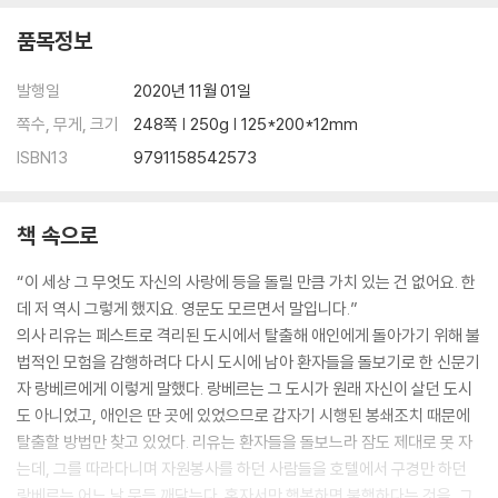
허기지고 시끄러우면서도 본질적인, 냄비
- 영화 〈가버나움〉
품목정보
은닉된 것 속의 일어남, 이름
- 영화 〈센과 치히로의 행방불명〉
발행일
2020년 11월 01일
쪽수, 무게, 크기
248쪽 | 250g | 125*200*12mm
ISBN13
9791158542573
책 속으로
“이 세상 그 무엇도 자신의 사랑에 등을 돌릴 만큼 가치 있는 건 없어요. 한
데 저 역시 그렇게 했지요. 영문도 모르면서 말입니다.”
의사 리유는 페스트로 격리된 도시에서 탈출해 애인에게 돌아가기 위해 불
법적인 모험을 감행하려다 다시 도시에 남아 환자들을 돌보기로 한 신문기
자 랑베르에게 이렇게 말했다. 랑베르는 그 도시가 원래 자신이 살던 도시
도 아니었고, 애인은 딴 곳에 있었으므로 갑자기 시행된 봉쇄조치 때문에
탈출할 방법만 찾고 있었다. 리유는 환자들을 돌보느라 잠도 제대로 못 자
는데, 그를 따라다니며 자원봉사를 하던 사람들을 호텔에서 구경만 하던
랑베르는 어느 날 문득 깨닫는다. 혼자서만 행복하면 불행하다는 것을, 그