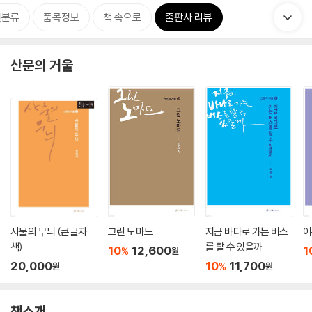
련분류
품목정보
책 속으로
출판사 리뷰
산문의 거울
사물의 무늬 (큰글자
그린 노마드
지금 바다로 가는 버스
어
책)
를 탈 수 있을까
10
12,600
1
%
원
20,000
10
11,700
%
원
원
책소개