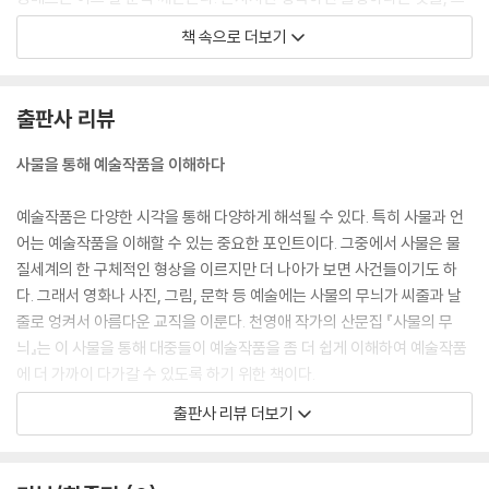
러나 자원봉사자 타루는 만약 랑베르가 남들과 함께 불행을 나눌 생각이라
책 속으로 더보기
면 행복을 위한 시간은 앞으로 없을 것이라고 지적했다. 도시에는 불행만
남은 것이다.
코로나19가 대구를 강타했을 때 누구도 이 도시를 버리고 떠나지 않았다.
출판사 리뷰
떠나기는커녕 많은 사람이 도시로 들어와 환자들을 치료하고 건강한 사람
들은 환자들을 위한 자원봉사를 했고, 행정업무를 도왔다. 이 도시에 사는
사물을 통해 예술작품을 이해하다
한 행복도 불행도 함께 나누어야 한다는 것을 사람들은 알고 있었기 때문
이다.
예술작품은 다양한 시각을 통해 다양하게 해석될 수 있다. 특히 사물과 언
--- p.89~90 「은유, ‘혼자서 행복하면 불행한 인간이 된다는 것, 페스트-
어는 예술작품을 이해할 수 있는 중요한 포인트이다. 그중에서 사물은 물
알베르 카뮈의 『페스트』」 중에서
질세계의 한 구체적인 형상을 이르지만 더 나아가 보면 사건들이기도 하
다. 그래서 영화나 사진, 그림, 문학 등 예술에는 사물의 무늬가 씨줄과 날
김병종은 개인전이 끝나고 난 후 소품 한 점을 지인에게 선물로 드렸는데
줄로 엉켜서 아름다운 교직을 이룬다. 천영애 작가의 산문집 『사물의 무
그 그림을 볼 때마다 지인의 어머니는“이 무슨 걸레 같은 것을 걸어놓았느
늬』는 이 사물을 통해 대중들이 예술작품을 좀 더 쉽게 이해하여 예술작품
냐”고 하셨단다. 예수의 모습이 본래 그러하다. 가난했던 사람의 아들은 들
에 더 가까이 다가갈 수 있도록 하기 위한 책이다.
에서 밤을 보내고 남루한 옷을 입고 거리를 돌아다녔다. 그러나 얼굴은 가
출판사 리뷰 더보기
장 평화롭다. 걸레 같다는 그 그림을 보면 평화가 달리 없다. 나는 그 그림
사물을 통해 예술작품을 이해하고자 하는 이 책에서는 은유와 시선, 공간
을 보면 이 말이 떠오른다.
으로 나뉘어져 있다.
“수고하고 무거운 짐 진 자들아 다 내게로 오라 내가 너희를 쉬게 하리라
‘은유’에서는 문학작품을 다루는데 『다크룸』과 『밝은 방』, 『남쪽으로 튀