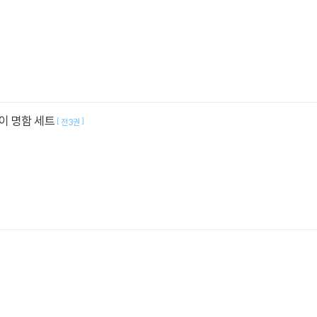
이 명함 세트
[
]
전3권