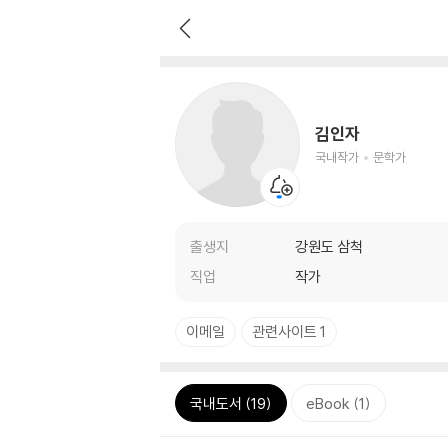
김인자
국내작가
문학가
출생지
강원도 삼척
직업
작가
이메일
관련사이트 1
국내도서 (19)
eBook (1)