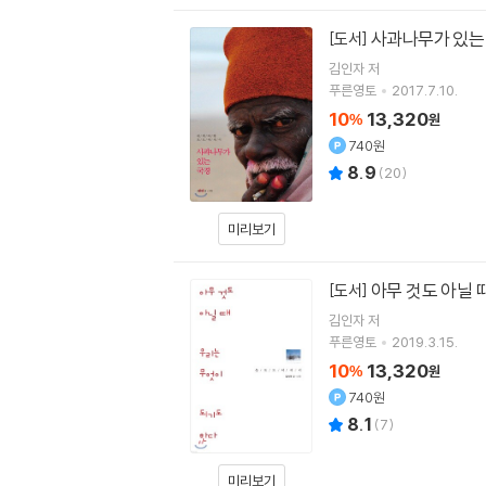
사과나무가 있는
[도서]
김인자
저
푸른영토
2017.7.10.
10
13,320
%
원
740원
8.9
(
20
)
미리보기
아무 것도 아닐 
[도서]
김인자
저
푸른영토
2019.3.15.
10
13,320
%
원
740원
8.1
(
7
)
미리보기