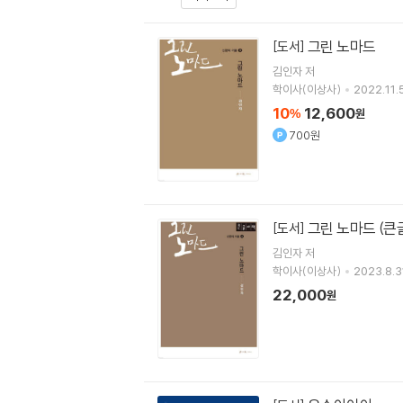
그린 노마드
[도서]
김인자
저
학이사(이상사)
2022.11.5
10
12,600
%
원
700원
그린 노마드 (큰
[도서]
김인자
저
학이사(이상사)
2023.8.3
22,000
원