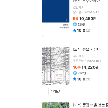
우수아이아
[도서]
김인자
저
달아실
2024.5.17.
5
10,450
%
원
220원
10.0
(
2
)
숲을 거닐다
[도서]
김인자
저
푸른문학
2024.10.1.
10
14,220
%
원
790원
10.0
(
3
)
미리보기
풍경 속을 걷는 
[도서]