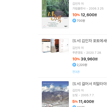
김인자
저
가림출판사
2006.3.25.
10
12,600
%
원
700원
김인자 포토에세
[도서]
김인자
저
푸른영토
2020.7.28.
10
39,960
%
원
2,220원
전3권
걸어서 히말라야
[도서]
김인자
저
눈빛
2005.7.7.
5
11,400
%
원