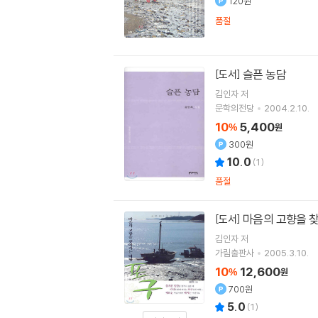
120원
품절
슬픈 농담
[도서]
김인자
저
문학의전당
2004.2.10.
10
5,400
%
원
300원
10.0
(
1
)
품절
마음의 고향을 
[도서]
김인자
저
가림출판사
2005.3.10.
10
12,600
%
원
700원
5.0
(
1
)