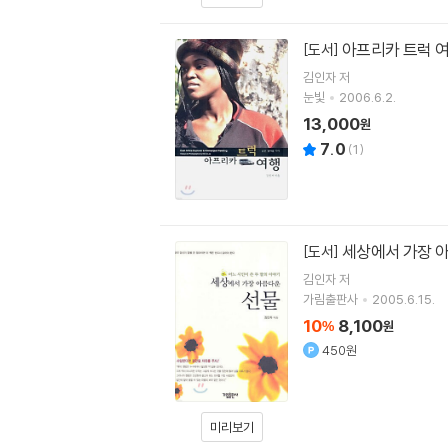
아프리카 트럭 
[도서]
김인자
저
눈빛
2006.6.2.
13,000
원
7.0
(
1
)
세상에서 가장 
[도서]
김인자
저
가림출판사
2005.6.15.
10
8,100
%
원
450원
미리보기