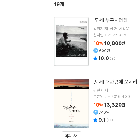
19개
누구시더라
[도서]
김인자
저
AI
저(AI활용)
달아실
2026.3.15.
10
10,800
%
원
600원
10.0
(
3
)
대관령에 오시
[도서]
김인자
저
푸른영토
2016.4.30.
10
13,320
%
원
740원
9.1
(
11
)
미리보기