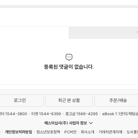
건
등록된 댓글이 없습니다.
로그인
최근 본 상품
주문/배송
터 1544-3800
티켓 1544-6399
중고샵 1566-4295
eBook 1:1문의/채팅
예스이십사(주) 사업자 정보
관
개인정보처리방침
청소년보호정책
PC버전
회사소개
거래처관계자께
도서홍