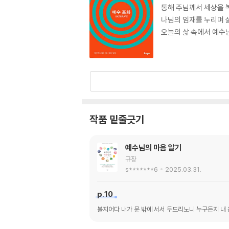
통해 주님께서 세상을 
나님의 임재를 누리며 
오늘의 삶 속에서 예수님
작품 밑줄긋기
예수님의 마음 알기
규장
s*******6
2025.03.31.
p.10
볼지어다 내가 문 밖에 서서 두드리노니 누구든지 내 