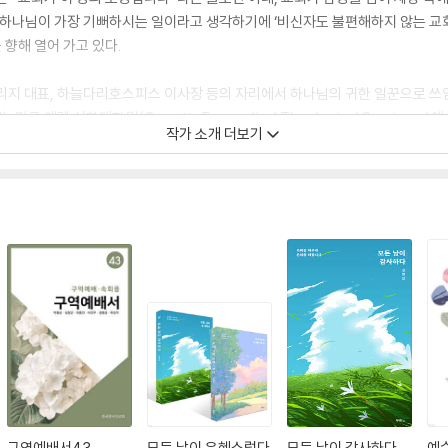
하나님이 가장 기뻐하시는 일이라고 생각하기에 ‘비신자도 불편해하지 않는 교회 카페’
향해 열어 가고 있다.
지 대표, 하늘다리호스피스 이사장 등의 자리에서 하나님의 귀한 일꾼으로 쓰
 개렛 신학대학원(Garrett-Evangelical Theological Seminary)에서
작가 소개 더보기
S) 학위를 받았다.
음』, 『PRAY ON』, 『텅 빈 경건』, 『살아내는 약속』, 『올라인 교회』, 『하나님의
 『주님은 나의 최고봉 묵상집』(토기장이) 등 다수가 있다.
구역예배서43
모든 날이 은혜스럽다
모든 날이 감사하다
예