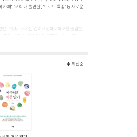
, ‘교회 내 흡연실’, ‘트로트 특송’ 등 새로운
임받고 있다. 저자는 감리교신학대학교를 졸업한
 목회 신학석사(M. DIV), UTS(United Theo
 숨결』, 『다시, 교회』(이상 두란노), 『그래야 행복
최신순
수님의 마음 알기