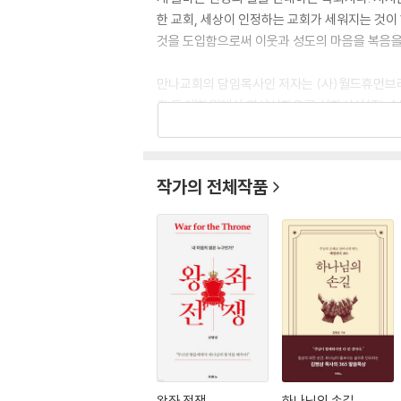
한 교회, 세상이 인정하는 교회가 세워지는 것이 
것을 도입함으로써 이웃과 성도의 마음을 복음을 
만나교회의 담임목사인 저자는 (사)월드휴먼브리
후 동 대학원에서 역사신학으로 신학석사(Th. M), 미국
logical Seminary)에서 선교학박사(D. MIS
저서로는 『치열한 도전』, 『치열한 순종』, 『치열한 복
작가의 전체작품
합니다』(샘솟는 기쁨), 『사랑이 먼저다』(규장),
왕좌 전쟁
하나님의 손길