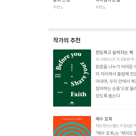
두란노
두란노
작가의 추천
전도하고 싶어지는 책
맷 스메서스트
저
강동현
역
믿음을 나누기 어려운 
의 자리에서 출발해 전도
어내며, 우리 안에서 복
참여하는 순종’으로 돌
있도록 돕는다.
예수 포화
제프 밴더스텔트
저
장성은
「예수 포화」는 ‘제자도