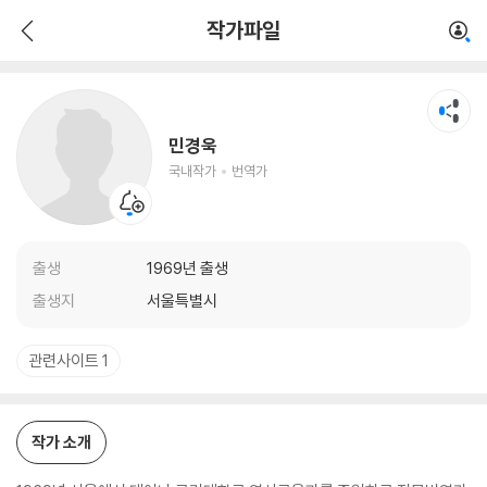
민경욱
작가파일
국내작가
번역가
민경욱
국내작가
번역가
출생
1969년 출생
출생지
서울특별시
관련사이트 1
작가 소개