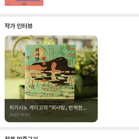
작가 인터뷰
히가시노 게이고의 『외사랑』 번역한
민경욱 인터뷰
2022.10.07.