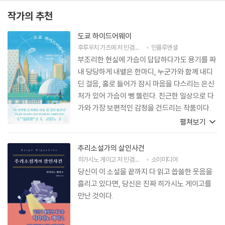
작가의 추천
도쿄 하이드어웨이
후루우치 가즈에
저
민경욱
역
인플루엔셜
부조리한 현실에 가슴이 답답하다가도 용기를 짜
내 당당하게 내뱉은 한마디, 누군가와 함께 내디
딘 걸음, 홀로 들어가 잠시 마음을 다스리는 은신
처가 있어 가슴이 뻥 뚫린다. 친근한 일상으로 다
가와 가장 보편적인 감정을 건드리는 작품이다.
도쿄에 가면 책에 나오는 주인공들의 은신처를 하
펼쳐보기
나씩 다녀봐야겠다. 어쩌면 현실의 주인공들과 스
칠지도 모르겠다는 즐거운 상상이 든다.
추리소설가의 살인사건
히가시노 게이고
저
민경욱
역
소미미디어
당신이 이 소설을 끝까지 다 읽고 씁쓸한 웃음을
흘리고 있다면, 당신은 진짜 히가시노 게이고를
만난 것이다.