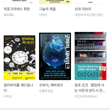
히포크라테스 회한
그늘의 계절
선과 지브리
블루홀6
더픽션
대원씨아이(단행)(일반
서)
알리바이를 깨드립니
굿바이, 재버워크
입주 조건 : 옆집에 사
다
는 이웃과 반드시 친하
인플루엔셜
게 지내세요
더픽션
리드비(READbie)