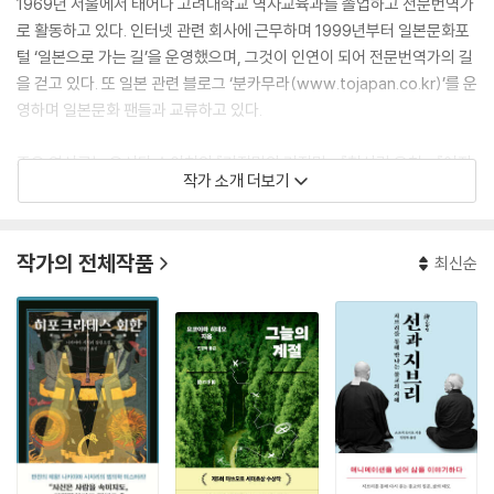
1969년 서울에서 태어나 고려대학교 역사교육과를 졸업하고 전문번역가
로 활동하고 있다. 인터넷 관련 회사에 근무하며 1999년부터 일본문화포
털 ‘일본으로 가는 길’을 운영했으며, 그것이 인연이 되어 전문번역가의 길
을 걷고 있다. 또 일본 관련 블로그 ‘분카무라(www.tojapan.co.kr)’를 운
영하며 일본문화 팬들과 교류하고 있다.
주요 역서로는 요시다 슈이치의 『거짓말의 거짓말』, 『첫사랑 온천』, 『여자
작가 소개 더보기
는 두 번 떠난다』, 히가시노 게이고의 『11문자 살인사건』, 『브루투스의 심
장』, 『백마산장 살인사건』, 『아름다운 흉기』, 『몽환화』, 『미등록자』, 이케
이도 준의 『은행원 니시키 씨의 행방』, 『하늘을 나는 타이어』, 이사카 코타
작가의 전체작품
최신순
로의 『SOS 원숭이』, 『바이, 바이, 블랙버드』, 누마타 마호카루의 『유리고
코로』, 『9월이 영원히 계속되면』, 야쿠마루 가쿠의 『데스 미션』, 히가시야
마 아키라의 『내가 죽인 사람 나를 죽인 사람』 고바야시 야스미의 『분리된
기억의 세계』 신카이 마코토의 『날씨의 아이』등이 있다.