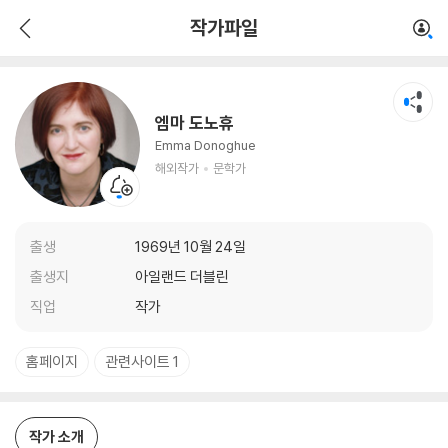
엠마 도노휴
작가파일
해외작가
문학가
엠마 도노휴
Emma Donoghue
해외작가
문학가
출생
1969년 10월 24일
출생지
아일랜드 더블린
직업
작가
홈페이지
관련사이트 1
작가 소개