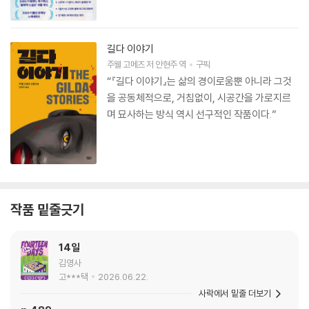
길다 이야기
주웰 고메즈
저
안현주
역
구픽
“『길다 이야기』는 삶의 경이로움뿐 아니라 그것
을 공동체적으로, 거침없이, 시공간을 가로지르
며 묘사하는 방식 역시 선구적인 작품이다.”
작품 밑줄긋기
14일
김영사
고***택
2026.06.22.
사락에서 밑줄 더보기