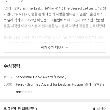
『슬래머킨(Slammerkin)』, 『봉인된 편지(The Sealed Letter)』, 『인생
가면(Life Mask)』 등을 통해 대중의 사랑을 받아온 아일랜드 출신 베스
트셀러 작가다. 1969년 아일랜드 더블린에서 태어났다. 1994년 작품 활
동을 시작한 이후 역사물과 현대물을 넘나들며 다양한 작품을 발표해왔다.
국내에 처음 소개된 엠마 도노휴의 소설인 『룸』은 2008년 오스트리아에
서 일어났던 충격적인 밀실 감금 사건에서 모티프를 얻은 소설로, 2010년
작가 소개 더보기
9월 발표되자마자 폭발적인 인기를 얻으며 그해 가장 큰 화제를 모은 작품
이 되었다. 사회적으로 소외된 이들에 대한 따뜻한 시선을 바탕으로 한 작
품을 주로 발표해왔던 엠마 도노휴는 이번 작품에서도 자극적인 범죄 자체
수상경력
보다는 피해자의 삶에 초점을 맞추고자 했다. 이 작품은 다수의 문학상을
수상하고 맨부커상 최종 후보에 오르면서 작품성으로도 높은 평가를 받았
1995
Stonewall Book Award
『Hood 』
다. 현재 캐나다에 살고 있는 엠마 도노휴는 소설 이외에도 문학사 연구, 연
2000
Ferro-Grumley Award for Lesbian Fiction
『슬래머킨(Sla
극 각본 집필 등 다양한 분야에서 활발히 활동하고 있다.
mmerkin)』
작가의 전체작품
최신순