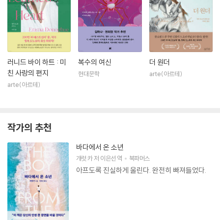
러니드 바이 하트 : 미
복수의 여신
더 원더
친 사랑의 편지
현대문학
arte(아르테)
arte(아르테)
작가의 추천
바다에서 온 소년
개럿 카
저
이은선
역
북파머스
아프도록 진실하게 울린다. 완전히 빠져들었다.