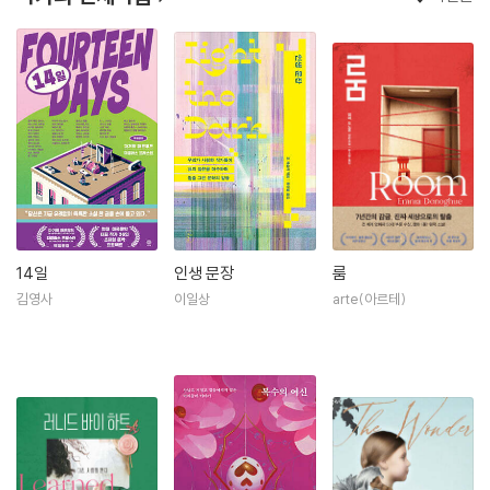
14일
인생 문장
룸
김영사
이일상
arte(아르테)