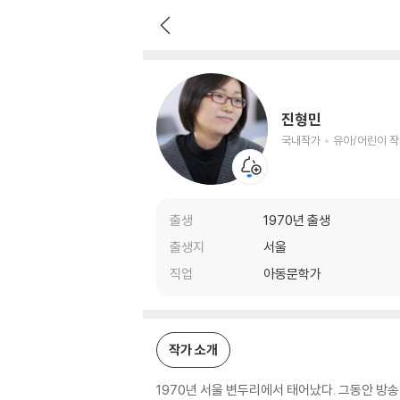
진형민
국내작가
유아/어린이 작가
진형민
국내작가
유아/어린이 
출생
1970년 출생
출생지
서울
직업
아동문학가
작가 소개
1970년 서울 변두리에서 태어났다. 그동안 방송