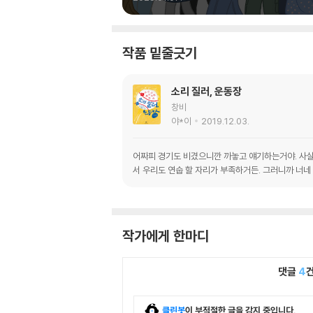
작품 밑줄긋기
소리 질러, 운동장
창비
야*이
2019.12.03.
어짜피 경기도 비겼으니깐 까놓고 얘기하는거야. 사실 
서 우리도 연숩 할 자리가 부족하거든. 그러니까 너네
작가에게 한마디
댓글
4
클린봇
이 부적절한 글을 감지 중입니다.