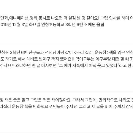
 만화,애니매이션,영화,동시로 나오면 더 실감 날 것 같아요! 그럼 인사를 하며 
019년 12월 3일 화요일 안청초등학교 3학년 6반 조예원 올림
 안청초 3학년 6반 친구들과 선생님이랑 같이 <소리 질러, 운동장>책을 읽은 
도 하기로 해서 예비로 발야구 까지 했어요!! 막야구부는 야구부랑 대결 할 때 7점
 주세요!! 왜냐하면 맨 끝 대사보면 "그 애가 저쪽에서 아직 웃고 있었다"라고 
장 책은 글은 많고 그림은 적은 책이잖아요. 그래서 그런데, 만화책으로 나와도 
질러 운동장 책을 만화책으로 만들어 주세요. 그리고 제 글을 읽어 주셔서 감사합니