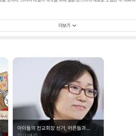
더보기
아이들의 전교회장 선거, 어른들과
어떻게 다를까요? - 진형민
2013.04.01.