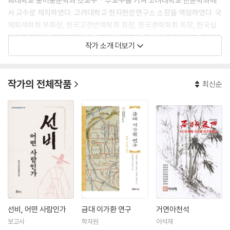
희대학교 중어중문학과 조교수ㆍ부교수를 거쳐 고려대학교 한문학과에
서 교수로 재직하였다. 고려대학교 한자한문연구소 소장을 역임하였다. 국
제퇴계학회 부회장, 한국고전번역학회 회장, 한국경학학회 회장, 한국실
학학회 회장을 역임하였다. 다산학과 퇴계학을 중심으로 한국경학 연구에
작가 소개 더보기
매진하였다. 저서로 『丁茶山論語古今注原義總括考徵』(1987), 『한
자의 뿌리 1-2』(2001), 『밀암 이재 연구』(공저, 2001), 『인문학 명강: 동
양 고전』(공저, 2013), 『정산 이병휴의 시와 철학』(공저, 2013), 『창구객
작가의 전체작품
최신순
일 연구』(공저, 2014) 등이 있다. 역서로 『정체전중변』(공역, 1995), 『다
산과 문산의 인성논쟁』(공역, 1996), 『다산과 석천의 경학논쟁』 (공역, 2
000), 『다산과 대산, 연천의 경학논쟁』(공역, 2000), 『다산의 경학세계』
(공역, 2002), 『역주 자학』(공역, 2008), 『역주 시경강의 1-5』(공역, 20
08), 『혼돈록』(2014), 『상서고훈 1-5』(공역, 2022) 등이 있다. 정본여유
당전서 사업에 참여하여 『시경강의』, 『상서고훈』, 『여유당전서보유』를 책
임 연구하였다.
선비, 어떤 사람인가
금대 이가환 연구
거연아천석
보고사
학자원
아석재