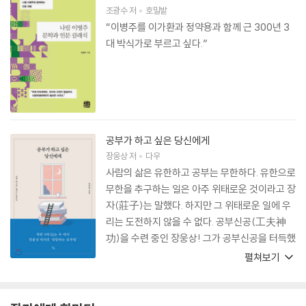
조광수
저
호밀밭
“이병주를 이가환과 정약용과 함께 근 300년 3
대 박식가로 부르고 싶다.”
공부가 하고 싶은 당신에게
장웅상
저
다우
사람의 삶은 유한하고 공부는 무한하다. 유한으로
무한을 추구하는 일은 아주 위태로운 것이라고 장
자(莊子)는 말했다. 하지만 그 위태로운 일에 우
리는 도전하지 않을 수 없다. 공부신공(工夫神
功)을 수련 중인 장웅상! 그가 공부신공을 터득했
는지 나로서는 알 수 없지만, 자기의 겸양대로 ‘공
펼쳐보기
부꾼’임은 분명하다. ‘공부’에 목마른 친구들이여!
장웅상의 공부론에 귀 기울여 보자!