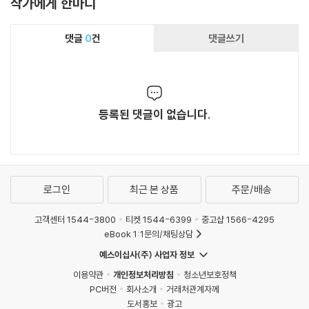
작가에게 한마디
댓글
0
건
댓글쓰기
등록된 댓글이 없습니다.
로그인
최근 본 상품
주문/배송
고객센터 1544-3800
티켓 1544-6399
중고샵 1566-4295
eBook 1:1문의/채팅상담
예스이십사(주) 사업자 정보
이용약관
개인정보처리방침
청소년보호정책
PC버전
회사소개
거래처관계자께
도서홍보
광고