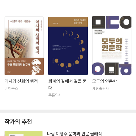
역사와 신화의 행적
퇴계의 길에서 길을 묻
모두의 인문학
다
바이북스
세창출판사
푸른역사
작가의 추천
나림 이병주 문학과 인문 클래식