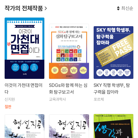
작가의 전체작품
최신순
이것이 가천대 면접이
SDGs와 함께 하는 심
SKY 직행 학생부, 탐
다
화 탐구보고서
구력을 잡아라
신지원
교육과학사
포르체
절판