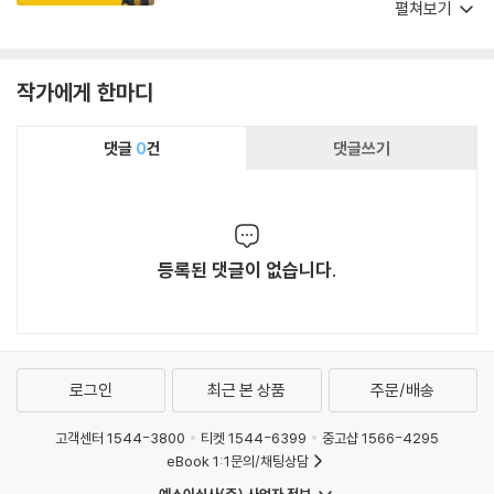
라면 감히 입시 전략의 나침반이 될 수 있다는 확
펼쳐보기
신을 가진다. 수능 5교시 영역이라는 입시 전략을
위한 필독서로 흔쾌히 추천한다.
작가에게 한마디
댓글
0
건
댓글쓰기
등록된 댓글이 없습니다.
로그인
최근 본 상품
주문/배송
고객센터 1544-3800
티켓 1544-6399
중고샵 1566-4295
eBook 1:1문의/채팅상담