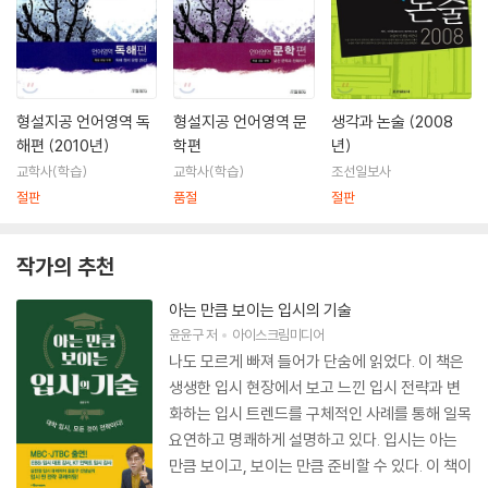
형설지공 언어영역 독
형설지공 언어영역 문
생각과 논술 (2008
해편 (2010년)
학편
년)
교학사(학습)
교학사(학습)
조선일보사
절판
품절
절판
작가의 추천
아는 만큼 보이는 입시의 기술
윤윤구
저
아이스크림미디어
나도 모르게 빠져 들어가 단숨에 읽었다. 이 책은
생생한 입시 현장에서 보고 느낀 입시 전략과 변
화하는 입시 트렌드를 구체적인 사례를 통해 일목
요연하고 명쾌하게 설명하고 있다. 입시는 아는
만큼 보이고, 보이는 만큼 준비할 수 있다. 이 책이