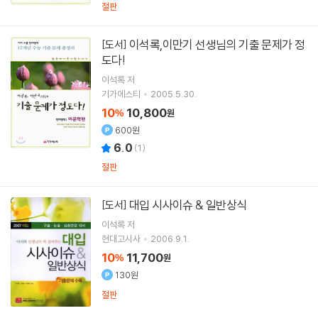
절판
이석록,이만기 선생님의 기출 문제가 정
[도서]
도다!
이석록
저
기가에스티
2005.5.30.
10
10,800
%
원
600원
6.0
(
1
)
절판
대입 시사이슈 & 일반상식
[도서]
이석록
저
현대고시사
2006.9.1.
10
11,700
%
원
130원
절판