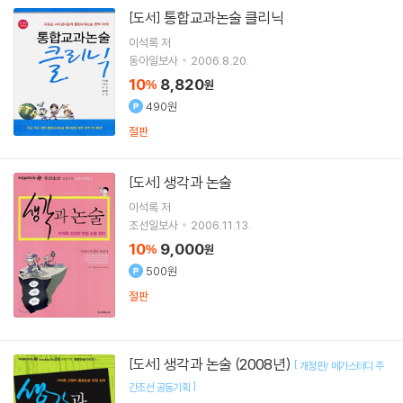
통합교과논술 클리닉
[도서]
이석록
저
동아일보사
2006.8.20.
10
8,820
%
원
490원
절판
생각과 논술
[도서]
이석록
저
조선일보사
2006.11.13.
10
9,000
%
원
500원
절판
생각과 논술 (2008년)
[도서]
[
개정판/ 메가스터디 주
]
간조선 공동기획