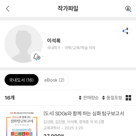
작가파일
이석록
국내작가
어학/교육/학습 저자
국내도서 (16)
eBook (2)
16개
판매량순
품절포함
SDGs와 함께 하는 심화 탐구보고서
[도서]
김선환
김진환
이석록
정재훈
저 외 2명
교육과학사
2025.3.20.
27,000