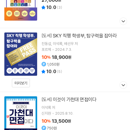
원
10.0
(
3
)
SKY 직행 학생부, 탐구력을 잡아라
[도서]
진동섭
이석록
배선우
저
포르체
2024.7.3.
10
18,900
%
원
1,050원
10.0
(
5
)
미리보기
이것이 가천대 면접이다
[도서]
이석록
저
신지원
2025.8.10.
10
13,500
%
원
750원