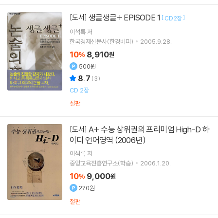
생글생글+ EPISODE 1
[도서]
[
]
CD 2장
이석록
저
한국경제신문사(한경비피)
2005.9.28.
10
8,910
%
원
500원
8.7
(
3
)
CD 2장
절판
A+ 수능 상위권의 프리미엄 High-D 하
[도서]
이디 언어영역 (2006년)
이석록
저
중앙교육진흥연구소(학습)
2006.1.20.
10
9,000
%
원
270원
절판