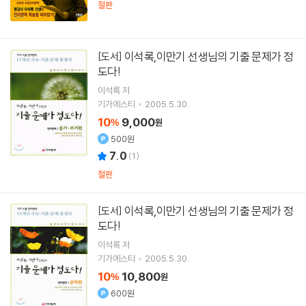
절판
이석록,이만기 선생님의 기출 문제가 정
[도서]
도다!
이석록
저
기가에스티
2005.5.30.
10
9,000
%
원
500원
7.0
(
1
)
절판
이석록,이만기 선생님의 기출 문제가 정
[도서]
도다!
이석록
저
기가에스티
2005.5.30.
10
10,800
%
원
600원