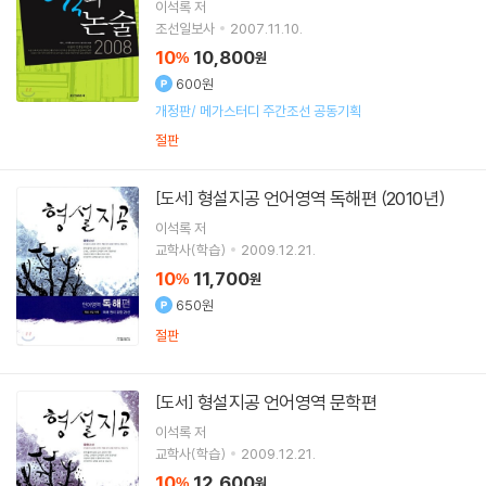
이석록
저
조선일보사
2007.11.10.
10
10,800
%
원
600원
개정판/ 메가스터디 주간조선 공동기획
절판
형설지공 언어영역 독해편 (2010년)
[도서]
이석록
저
교학사(학습)
2009.12.21.
10
11,700
%
원
650원
절판
형설지공 언어영역 문학편
[도서]
이석록
저
교학사(학습)
2009.12.21.
10
12,600
%
원