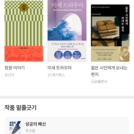
정원 이야기
미세 트라우마
젊은 시인에게 보내는
편지
유선사
21세기북스
소담출판사
작품 밑줄긋기
성공의 배신
추수밭