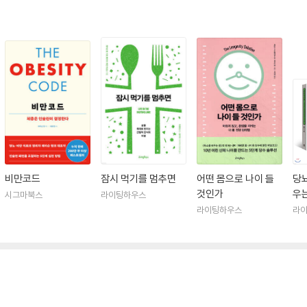
비만코드
잠시 먹기를 멈추면
어떤 몸으로 나이 들
당뇨
것인가
우는
시그마북스
라이팅하우스
라이팅하우스
라