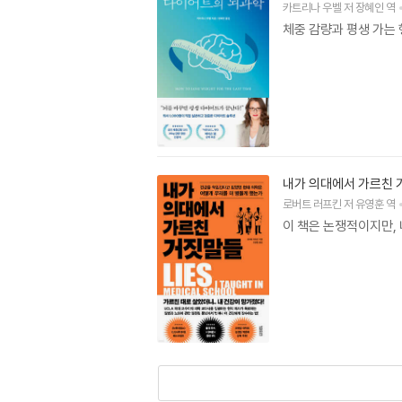
카트리나 우벨
저
장혜인
역
체중 감량과 평생 가는
내가 의대에서 가르친
로버트 러프킨
저
유영훈
역
이 책은 논쟁적이지만, 