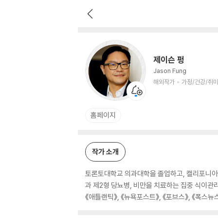
제이슨 펑
해외작가
가정/건강/취미 저자
제이슨 펑
Jason Fung
해외작가
가정/건강/취미
홈페이지
작가 소개
토론토대학교 의과대학을 졸업하고, 캘리포니아대
과 제2형 당뇨병, 비만을 치료하는 집중 식이관
《애틀랜틱》, 《뉴욕포스트》, 《포브스》, 《폭스뉴