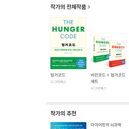
작가의 전체작품
헝거코드
비만코드 + 헝거코드
세트
시그마북스
시그마북스
작가의 추천
다이어트의 뇌과학