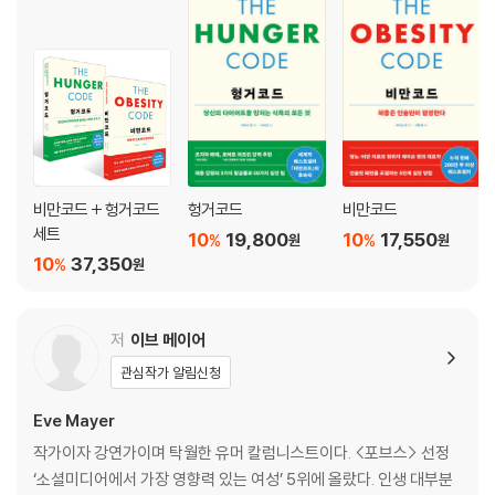
CHAPTER 22 커뮤니티 찾기
CHAPTER 23 새로운 삶을 산다는 것
* 후기 : 비만 대사 수술을 고민하는 사람들에게
* 감사의 글
* 단식 용어
* 참고 문헌
* 감수의 글
비만코드 + 헝거코드
헝거코드
비만코드
세트
10
19,800
10
17,550
%
%
원
원
10
37,350
%
원
저
이브 메이어
관심작가 알림신청
Eve Mayer
작가이자 강연가이며 탁월한 유머 칼럼니스트이다. <포브스> 선정
‘소셜미디어에서 가장 영향력 있는 여성’ 5위에 올랐다. 인생 대부분