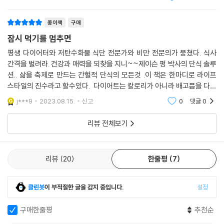
는 없다. 끊임없이 먹어도 여전히 배가 고프다면 날이 가고, 달이 가고, 해
이렇게 잠시 먹기를 멈추고 식사와 다음 식사 사이의 간격을 벌리면, 우리
가 갈수록 건강에 큰 해가 온다. 자신의 몸과 끝나지 않는 투쟁을 벌이는 것
는 음식 중독에서 벗어나 체중과 전반적인 건강을 멋지게 리부팅할 수 있
종이책
구매
이다. 하지만 배가 덜 고프다면 덜 먹게 될 것이다. 몸이 체중에 맞서 싸우
게 된다. 『잠시 먹기를 멈추면』은 단식으로 건강과 행복 그리고 자기 가치
잠시 먹기를 멈추면
지 않고 체중을 줄일 것이다. 조금씩 계속 먹으면 배고픔을 막을 수 있다고
에 대한 관점까지도 바꿀 수 있음을, 삶이 축제로 바뀌는 마법이 바로 간헐
평생 다이어터와 저탄수화물 식단 전문가와 비만 전문의가 뭉쳤다. 식사
입증한 연구 결과가 있을까? 전혀 없을 것이다. 다시 한번 말하지만 끊임없
적 단식에 있음을 말한다.
간격을 벌려라. 건강과 매력을 되찾을 지니~~제이슨 펑 박사의 단식 솔루
이 먹으면 여러분을 간식으로 이끄는 공복통이 가라앉으리라는 생각은 과
션.. 삶을 축제로 만드는 간헐적 단식의 모든것 .이 책은 한마디로 라이프
학적 근거가 없다. 우리 몸은 필요할 때 칼로리를 제공하기 위해 음식 에너
스타일의 진수라고 할수있다. 다이어트는 칼로리가 아니라 배고픔을 다스
지(칼로리)를 체지방으로 저장하기 때문에 간식이 필요하지 않다.
리는것. 이책은 우리의 식습관을 감정과 연결지어 탁월하게 설명한다. 단
--- 「13장 : 간식을 끊어라」 중에서
j***9
2023.08.15.
신고
0
댓글
0
식의 모든것을 알
리뷰 전체보기
운동은 체중 감량에 도움이 되지 않는다. 비만은 호르몬에 의해 조절된다.
러닝 머신 위에서 몇 분을 보내든 상관없다. 나쁜 음식을 너무 자주 먹어 체
지방을 태울 기회를 주지 않는다면 살은 빠지지 않을 것이다. 근육을 운동
리뷰
20
한줄평
7
시킬 수는 있다. 하지만 호르몬을 운동시킬 수는 없다.
내 고객 대부분은 운동하지 않으면 살을 뺄 수 없다거나, 운동하면 빨리 감
량할 수 있다는 생각에 철저히 세뇌되어 있었다. 이런 생각이 틀렸다고 여
클린봇
이 부적절한 글을 감지 중입니다.
설정
러 번 판명되었지만, 사람들은 이 생각을 좀처럼 버리지 못한다. (중략) 당
신은 체중을 줄일 수 있지만, 이는 에어로빅 수업과는 아무 상관이 없다. 감
구매한줄평
추천순
량은 당신이 무엇을 먹는지, 특히 언제 먹는지와 직결된다. 나는 모든 고객