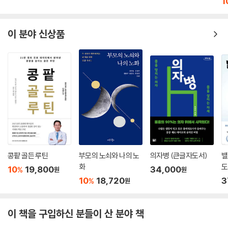
1
이 분야 신상품
콩팥 골든 루틴
부모의 노쇠와 나의 노
의자병 (큰글자도서)
밸
화
도
10
19,800
34,000
%
원
원
10
18,720
3
%
원
이 책을 구입하신 분들이 산 분야 책