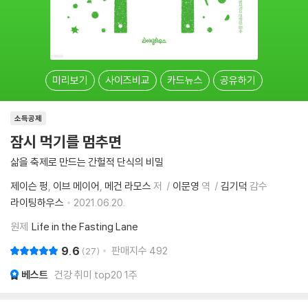
미리보기
사이즈비교
카드뉴스
공유하기
소득공제
잠시 먹기를 멈추면
삶을 축제로 만드는 간헐적 단식의 비밀
제이슨 펑
이브 메이어
메건 라모스
저
이문영
역
김기덕
감수
라이팅하우스
2021.06.20.
원제
Life in the Fasting Lane
9.6
판매지수
492
27
베스트
건강 취미 top20 1주