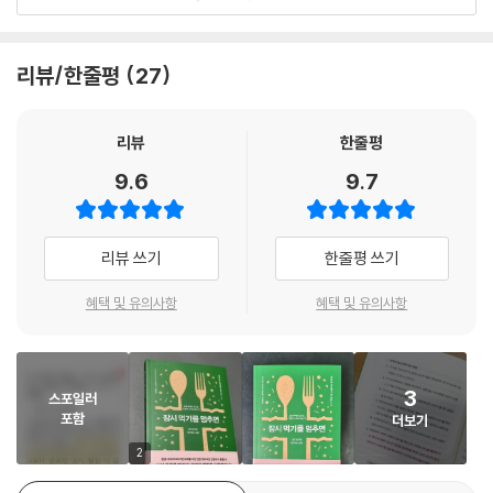
이다. 인체 생리학적 의미를 더 잘 이해하게 된다면 ‘배고픔과 대사’가 주된
서 옹호하는 세계 최고의 전문가들이다. 이들이 부적절한 비만 수술에서
2. 단식의 심리학 : 배고픔이라는 불량배를 무시하라!
문제임을 알 수 있다. 그렇다. 우리는 무엇을 먹을지 결정할 수는 있지만,
살아남아 마침내 단식을 통해 구원받은 이브 메이어와 함께 독특하고도 유
배가 덜 배고프겠다고 선택할 수는 없다. 우리는 운동하겠다고 결정할 수
익한 책을 썼다. 『잠시 먹기를 멈추면』은 읽기 쉽고, 최신 정보를 반영하며,
리뷰/한줄평
27
하나의 주제를 다양한 관점에서 설명할 때 이 드림팀은 놀라운 힘을 발휘
있지만, 간이 더 많은 에너지를 사용하도록 결정할 수는 없다. 따라서 우리
안전하고도 효과적인, 당신이 알고 싶은 단식에 관한 모든 정보를 제공한
한다. 가령, 이브 메이어는 배고픔을 초등학교 때 자신을 괴롭히던 불량배
가 의식적으로 배고픔과 대사에 관한 결정을 내릴 수 없다면 체중이 증가
다. 그야말로 혁명적이다. 이 책은 당신의 생명을 구할 수도 있다.
라고 생각하라고 조언한다. 배고픔이라는 불량배의 방문은 일시적이니, 여
리뷰
한줄평
하는 더 중요한 근본 원인은 개인의 잘못이 아니다. 원인은 의지력 부족이
기에 굴복하지 말라는 것이다. 원하는 음식을 주어야만 배고픔이 멈출 것
- 티모시 녹스 (케이프타운대학교 교수, 『달리기의 제왕』 저자)
아니라 지식 부족이다.
9.6
9.7
이라는 믿음은 터무니없으며 내가 배고픔을 무시한다면 대부분의 불량배
--- 「2장 : 과학을 넘어서」 중에서
들처럼 그것은 사라진다고 설명한다.
『잠시 먹기를 멈추면』은 우리의 식습관을 감정과 연결 지어 탁월하게 설명
한다. 유머러스하면서도 마음을 움직이는 이브의 글에 빨려들어 절로 책장
배고픔은 일시적이라고 말하겠다. 음식을 충분히 준다고 해서 항상 배고픔
리뷰 쓰기
한줄평 쓰기
여기에 제이슨 펑은 과학적인 설명을 더한다. 배고픔은 단순히 속이 비어
이 넘어간다.
이 사라지지는 않을 것이다. 식사 방식을 바꾸고 나서 이 불량배가 하루에
서 나타나는 결과가 아니라 그렐린이라는 호르몬의 작용이며, 여러 연구
- 마리아 에머리히 (『지방을 태우는 다이어트 케토제닉 레시피 170』 저자)
네다섯 번만 나타나자 나는 그것을 두려워하지 않고 그저 알아차리기 시작
혜택 및 유의사항
혜택 및 유의사항
결과를 통해 우리가 단식을 하면 호르몬을 조절해서 배고픔이라는 불량배
했다. 배고픔에 굴복하지 않아도 된다. 단지 건강에 해롭고 오래된 습관에
를 다루기가 오히려 더 쉬워진다고 설명한다. 따라서 배고픔은 나쁜 게 아
서 오는 끊임없는 배고픔을 인식하고, 단식으로 그것을 되돌리려고 노력하
『잠시 먹기를 멈추면』은 이브 메이어의 다이어트 성공담과 함께 간헐적 단
니며 몸이 지방을 태우고 있다는 좋은 신호라는 것이다.
는 중임을 이해하라. 현재 나는 내가 단식할 때 내 몸이 저장된 지방을 에너
식의 과학적 원리를 새로운 관점에서 바라보게 만든다. 이브와 메건, 펑 박
3
스포일러
지로 태우기로 선택하는 과정을 시각화한다. 심지어 내 몸에서 지방이 많
사는 단식이 무엇이고, 왜 관심을 가져야 하며, 어떻게 하는지를 포함한,
이제 메건 라모스가 나설 차례다. 메건은 배고픔이라는 불량배가 찾아오는
포함
더보기
은 부위(허벅지 같은)에 일회용 밴드를 붙여 단식 중임을 상기한다. ‘나는
단식의 모든 것을 알려주는 최고의 입문서를 썼다.
횟수를 획기적으로 줄여주는 습관 바꾸기를 제안한다. 자기 파괴적인 정크
2
절제하는 게 아니야. 배가 고플지라도 나는 굶주리는 게 아니야. 나는 내 오
푸드를 먹는 습관 대신에 해가 없는 LCHF(저탄수화물 건강한 지방) 식단
- 벤저민 비크먼 (박사, 브리검영대학교 생리학 교수)
른쪽 허벅지에 저장된 지방을 먹고 있을 뿐이야! 바로 오늘을 위해 저축해