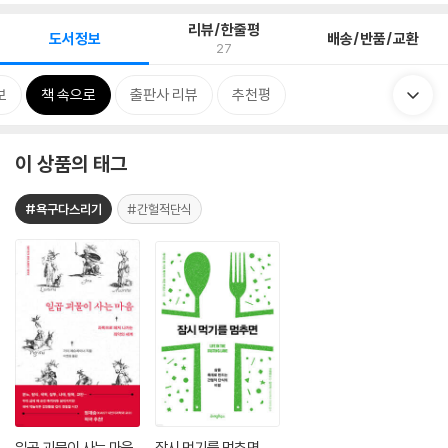
리뷰/한줄평
도서정보
배송/반품/교환
27
보
책 속으로
출판사 리뷰
추천평
이 상품의 태그
#욕구다스리기
#간헐적단식
일곱 괴물이 사는 마음
잠시 먹기를 멈추면