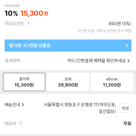
17,000
원
10
15,300
YES포인트
850원 (5%)
5만원 이상 구매 시 2천원 추가 적립
앱 다운 시 1천원 상품권
결제혜택
카드/간편결제 혜택을 확인하세요
종이책
원제
eBook
15,300
원
29,800
원
11,200
원
배송안내
서울특별시 영등포구 은행로 11(여의도동,
변경
일신빌딩)
배송비
무료