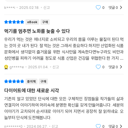
위의 신장 수용체가 반응하지 않는다. 기본적으로 정제 탄수화물(포도당)
다.
과 당만 남게 되는데, 이들은 췌장의 인슐린 분비를 급증시키고 이 인슐린
k****i
2025.02.18.
신고
0
댓글
0
으로 인해 당분은 지방으로 저장된다. 혈당이 급격히 떨어져 몸은 더 많은
이 전략들은 우리에게 음식 중독에서 벗어나 산책이나 운동, 영화 감상, 친
당을 갈망한다. 이 주기가 반복된다.
eBook
구매
구와의 데이트 같은 진정한 보상을 추구할 수 있는 자유를 준다. 이렇듯
--- 「 6장 : 음식에 대한 새로운 생각」 중에서
먹기를 멈추면 노화를 늦출 수 있다
『잠시 먹기를 멈추면』은 단식의 숨은 원리와 함께 어떤 음식을 선택하고
피할지, 음식과의 관계를 어떻게 새롭게 설정할지와 같은 심리적인 딜레마
우리가 먹는 것은 에너지로 소비되고 우리의 몸을 이루는 물질이 된다.먹
단식이란 단순히 ‘시간을 솜씨 있게 다루는 것’이기 때문이다. 이 답은 오랫
에 대한 실제적인 조언을 제공한다.
는 것이 곳 내가 된다. 잘 먹는 것은 그래서 중요하다.하지만 산업화된 식품
동안 찾아왔던 답이라고 생각할 수 없을 정도로 너무 하찮게 보인다. 하지
문화에서 생각없이 즐거움을 위한 식사만을 계속한다면누구라도 비만과
만, 정말로 단식은 그런 것이다. ‘원하는 건강을 얻기 위해 식사 간격을 벌
성인병을 피하기 어려울 정도로 식품 산업은 건강을 위협한다.한 가지 해
4. 잠시 먹기를 멈추면 어떻게 될까? : 삶이 축제로 바뀌는 마법
리는 것’뿐이다. 스트레스 없이 단식을 시작하는 가장 좋은 방법으로 내가
결책은 계획적으로 먹기를 멈추는 것이다!사실 살을 빼기 위해 해야할 일
g*****e
2025.01.04.
신고
0
댓글
0
‘간단한 단식’이라고 부르는 것이 있다. 이 방식은 단식할 때 노력이 거의
들은 명확하지만
『잠시 먹기를 멈추면』에서 저자들은 단식이란 단순히 ‘원하는 건강을 얻기
필요 없는, 게으른 단식이다. ‘간단한 단식’은 천천히 시작해서 단식 일정을
위해 식사 간격을 벌리는 것’뿐이라고 말한다. 16/8 단식(8시간 동안만 먹
종이책
구매
조절하는 방식이며, 원한다면 기간을 연장할 수 있다. 하지만 영원히 최소
고, 16시간 동안 단식), 24시간 단식(1일1식), 36시간 단식(전일 단식), E
한의 노력만 들이고 싶다면 그래도 괜찮다.
다이어트에 대한 새로운 시각
F(Extended Fast:3일 이상의 장기단식) 등 다양한 단식법이 있지만, 결
--- 「 12장 : 최대한 단순하게」 중에서
기존의 알고 있었던 단식에 대한 모든 구체적인 장점들을 작가들의 삶과
국 모든 단식의 진정한 의미는 ‘덜 자주 먹는 것’이다. 저자들은 단식 라이
연결지어 이야기하여 머리속에 분명한 확신을 갖게 만들어줍니다. 세분의
프스타일을 성공적으로 이어나가기 위해서는 복잡하고 엄격한 방식보다
배고픔을 통제하는 일은 체중 감량에 매우 중요하다. 그렇다면 배고픔을
이야기가 교차되어 순서대로 이야기 되어 지면서 굉장히 잘 읽히네요. 오
는 최대한 단순하고 ‘게으른 단식(덜 자주 먹는 것)’으로 접근하라고 조언
어떻게 제어해야 할까? 먹는 양을 결정하는 가장 중요한 요인은 얼마나 배
늘부터 단식에 도전해봅니다.
한다.
고픈가이다. 의도적으로 덜 먹을 수는 있지만, 덜 배고프겠다고 결정할 수
n*******0
2024.06.27.
신고
0
댓글
0