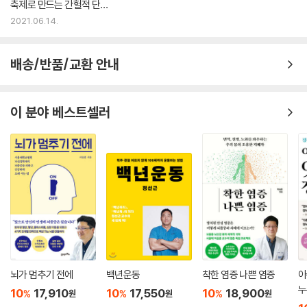
축제로 만드는 간헐적 단식
의 모든 것
2021.06.14.
배송/반품/교환 안내
이 분야 베스트셀러
뇌가 멈추기 전에
백년운동
착한 염증 나쁜 염증
아
누
10
17,910
10
17,550
10
18,900
%
%
%
원
원
원