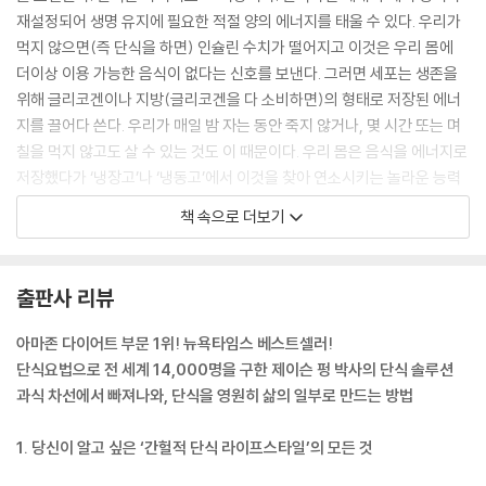
재설정되어 생명 유지에 필요한 적절 양의 에너지를 태울 수 있다. 우리가
먹지 않으면(즉 단식을 하면) 인슐린 수치가 떨어지고 이것은 우리 몸에
더이상 이용 가능한 음식이 없다는 신호를 보낸다. 그러면 세포는 생존을
위해 글리코겐이나 지방(글리코겐을 다 소비하면)의 형태로 저장된 에너
지를 끌어다 쓴다. 우리가 매일 밤 자는 동안 죽지 않거나, 몇 시간 또는 며
칠을 먹지 않고도 살 수 있는 것도 이 때문이다. 우리 몸은 음식을 에너지로
저장했다가 ‘냉장고’나 ‘냉동고’에서 이것을 찾아 연소시키는 놀라운 능력
을 가지고 있다. 따라서 혈당 수치를 안정시켜 몸이 저장된 에너지를 계속
책 속으로 더보기
사용할 수 있게 하는 가장 논리적인 해결책은 단식이라고 판단된다.
--- 「1장 : 단식의 과학」 중에서
출판사 리뷰
몸은 두 상태, 즉 먹은 후의 ‘포식’ 상태와 먹지 않은 ‘단식’ 상태로만 존재한
다. 포식 상태에서는 인슐린 수치가 높아 몸이 음식 에너지를 당이나 지방
아마존 다이어트 부문 1위! 뉴욕타임스 베스트셀러!
으로 저장하려고 한다. 우리 몸의 대사는 활발해진다. 단식 상태에서는 인
단식요법으로 전 세계 14,000명을 구한 제이슨 펑 박사의 단식 솔루션
슐린 수치가 낮아지고, 몸은 저장된 음식 에너지를 사용하게 된다. 따라서
과식 차선에서 빠져나와, 단식을 영원히 삶의 일부로 만드는 방법
우리는 칼로리를 저장하거나 태우는 일 중 한 가지만 할 뿐 두 가지를 동시
에 할 수 없다. 우리가 인슐린 수치를 올려(인슐린을 자극하는 음식을 먹음
1. 당신이 알고 싶은 ‘간헐적 단식 라이프스타일’의 모든 것
으로써) 그것을 계속 높게 유지한다면(계속 먹음으로써, 그러니까 말하자