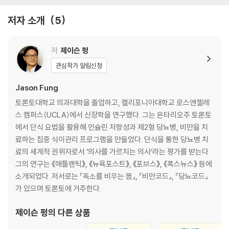
CHAPTER 7 여정의 시작 : 준비와 목표 설정
CHAPTER 8 집을 치우고 가족과 함께 시작하라
저자 소개
5
CHAPTER 9 섹스, 임신 그리고 단식
CHAPTER 10 의사의 도움 받기
CHAPTER 11 수치심 놓아 버리기
저
제이슨 펑
관심작가 알림신청
3부 단식 계획하기
CHAPTER 12 최대한 단순하게
Jason Fung
CHAPTER 13 간식을 끊어라
토론토대학교 의과대학을 졸업하고, 캘리포니아대학교 로스앤젤레
CHAPTER 14 단식 시작하기
스 캠퍼스(UCLA)에서 신장학을 연구했다. 그는 온타리오주 토론토
CHAPTER 15 체중이 아니라 건강을 위해 운동하라
에서 단식 요법을 활용해 인슐린 저항성과 제2형 당뇨병, 비만을 치
CHAPTER 16 죄책감 없이 마음껏 먹기
료하는 집중 식이관리 프로그램을 만들었다. 단식을 통한 당뇨병 치
CHAPTER 17 목표 달성 그리고 그 이후
료의 세계적 권위자로서 ‘의사를 가르치는 의사’라는 평가를 받는다.
그의 연구는 《애틀랜틱》, 《뉴욕포스트》, 《포브스》, 《폭스뉴스》 등에
4 단식 문제 해결하기
소개되었다. 저서로는 『독소를 비우는 몸』, 『비만코드』, 『당뇨코드』
CHAPTER 18 건강 문제 해결하기
가 있으며 토론토에 거주한다.
CHAPTER 19 단식의 심리학
CHAPTER 20 사회생활하면서 단식하기
제이슨 펑
의 다른 상품
CHAPTER 21 다시 제자리로 돌아오기