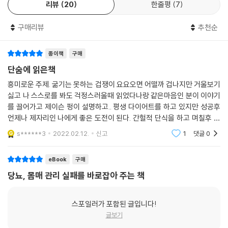
으로 바꾸고, 식사 간격을 다양화해서 삼시세끼 이상을 끊임없이 먹는 습
리뷰
20
한줄평
7
놓은 거지!’
관을 깨뜨리라고 조언한다.
『잠시 먹기를 멈추면』은 당신의 건강과 활력을 되찾기 위한 시의적절하고
--- 「3장 : 호르몬과 배고픔이라는 불량배」 중에서
구매리뷰
추천순
도 실용적인 청사진이다. 이브 메이어, 메건 라모스, 제이슨 펑 박사는 재미
3. 음식의 심리학 : 음식을 감정의 버팀목으로 삼지 마라!
있고, 동기를 부여하고, 영감을 주는 안내서를 만들었다. 초보자뿐 아니라
당신이 선택하는 음식들이 혈당과 인슐린 수치를 높여 지방 연소를 억제하
단식 경험이 많은 사람에게도 이 책을 강력히 추천한다.
종이책
구매
고 체내의 포만감 신호를 방해할 수 있다. 단식이 이런 문제들을 해결하는
『잠시 먹기를 멈추면』은 단식 라이프스타일을 성공적으로 이어가기 위해
단숨에 읽은책
- 바네사 스피나 (『케토 에센셜』 저자)
데 도움이 될 것이다. 하지만 이브가 말했듯이 접시에 무엇을 올려놓느냐
서는 음식에 대한 생각부터 바꿔야 한다고 조언한다. 음식을 에너지 그 이
는 종종 무엇을 먹지 않을지 그리고 언제 먹지 않을지만큼이나 중요하다.
흥미로운 주제. 굶기는 못하는 겁쟁이 요요오면 어떨까 겁나지만 거울보기
상도 이하도 아니라고 생각하고 각자의 마음속에서 음식을 그것이 상징했
이번 장에서 고정된 식사 계획이나 단계별 식단을 제시하지는 않겠지만,
싫고 나 스스로를 봐도 걱정스러울때 읽었다나랑 같은마음인 분이 이야기
던 복잡한 영역으로부터 분리해야 한다는 것이다. 가령 음식을 자신의 가
를 끌어가고 제이슨 펑이 설명하고.. 평생 다이어트를 하고 있지만 성공후
우리 공저자들은 많은 의사와 연구자들처럼 ‘건강한 지방이 풍부한 저탄수
장 친한 친구나 위안, 보상으로 삼아서는 안 되며, 이렇게 음식이 ‘감정의
언제나 제자리인 나에게 좋은 도전이 된다. 간헐적 단식을 하고 며칠후 아
화물 식단’을 고수하면 단식을 꾸준히 실천하는 데 도움이 될 것이라고 강
버팀목’이 되어 버리면, 음식에 의존하고 결국 중독되고 만다고 경고한다.
이들따라 걸린 장염덕에 발랜스는 떨어지고 다시 제자리 ..^^; 다시 읽고
력히 주장한다.
s******3
2022.02.12.
신고
1
댓글
0
시작해볼란다
--- 「 5장 : 더 건강한 식사로 가는 길」 중에서
음식에 중독된 우리의 뇌는 대체로 가공식품을 볼 때 즉각적인 즐거움, 행
eBook
구매
복, 소속감과 연관시키는 속성이 있기 때문에, 이런 음식들을 포기할 수 없
공장에서 식품을 가공할 때 단백질과 지방, 섬유질을 포함한 많은 천연 영
다고 느낀다. 누가 행복을 포기할 수 있겠는가? 『잠시 먹기를 멈추면』은 음
당뇨, 몸매 관리 실패를 바로잡아 주는 책
양소가 제거된다. 그래서 인체의 자연스러운 포만감 메커니즘이 제 역할을
식에 의존하지 않고도 편안함과 행복감을 느낄 수 있는 진정한 보상을 찾
못하게 된다. 지방과 단백질이 없으면 포만감 호르몬인 펩티드 YY와 콜레
을 수 있는 두 가지 전략을 제공한다. 첫째, 음식이 당길 때마다 ‘당’을 ‘지
스포일러가 포함된 글입니다!
시스토키닌이 활성화되지 않아 배가 부르다는 신호를 보낼 수 없다. 섬유
방’으로 대체한다. 지방은 포만감을 줘 식욕을 없애라고 뇌에 신호를 보낸
글보기
질이 없으면 음식물의 부피가 늘어나지 않아 위가 늘어나는 것을 감지하는
다. 둘째, 단식한다. 단식 역시 호르몬 조절을 도와 식욕을 통제하게 해 준