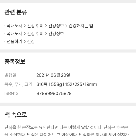
관련 분류
국내도서
건강 취미
건강정보
건강해지는 법
국내도서
건강 취미
건강정보
선물하기
건강
품목정보
발행일
2021년 06월 20일
쪽수, 무게, 크기
316쪽 | 558g | 152*225*19mm
ISBN13
9788998075828
책 속으로
단식을 한 문장으로 요약한다면 나는 이렇게 말할 것이다. 단식은 호르몬
을 조절한다. 단식은 다이어트 그 이상이다. 단식하면 체내의 제어 장치가