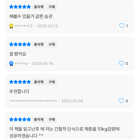
에게 최대한 몸을 움직이라고 권장하지만, 우리는 살을 빼기 위해 운동해
종이책
구매
서는 안 된다. 우리는 끊임없이 운동했지만, 더 뚱뚱해지기만 했다. 그러니
해볼수 있을거 같른 습관
제발, 운동하고 단식도 하라.
s******3
2022.02.12.
1
--- 「15장 : 체중이 아니라 건강을 위해 운동하라」 중에서
상투적인 표현이지만, 단식을 시작하고 나서 당신은 탈선하게 될 것이다.
종이책
구매
나는 늘 망치고, 실패하고, 넘어진다. 하지만 이제 나는 오랜 시간 자책하는
잘 봤어요
대신, 그냥 다시 시작한다. 오랫동안 나에게 신비한 피조물로 보였던 마른
r****a
2026.04.16.
0
사람들도 가끔 과식한다는 것을 나는 알게 되었다. 날씬하고 건강한 사람
들은 나쁜 음식과 좋은 음식을 모두 먹지만, ‘대부분의’ 시간에 자신에게 유
익한 식사나 단식 방식을 따른다. 그러니 제발, 당신이 넘어진 이후에 제자
종이책
구매
리로 돌아올 수 있을지 궁금하다면, 다시 시작해도 괜찮다고 자신에게 말
추천합니다
해라. 천 리 길도 한 걸음부터 시작하니, 일어나 먼지를 털고 다시 시작하는
**********************
2023.10.04.
0
것을 두려워 마라. 당신은 그럴 가치가 있다!
--- 「21장 : 다시 제자리로 돌아오기」 중에서
종이책
구매
이 책을 읽고난후 에 저는 간헐적 단식으로 체중을 10kg감량에
성공하였습니다.^^