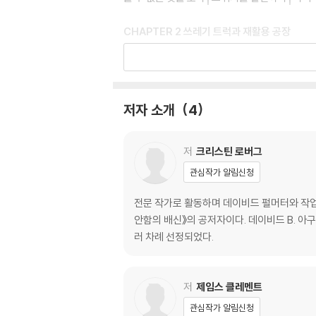
CHAPTER 2 쓰레기 트럭과 재활용 공장
자가포식의 해부학│게놈의 수호자│자연스럽게 
CHAPTER 3 난쟁이와 돌연변이
저자 소개
4
라론 증후군과 에콰도르인│유전자형과 표현형│당
저
크리스틴 로버그
CHAPTER 4 오키나와인과 수도사
관심작가 알림신청
칼로리가 적을수록 수명은 늘어난다│수도사처럼
전문 작가로 활동하며 데이비드 펄머터와 작업한
안함의 배신》의 공저자이다. 데이비드 B. 아
CHAPTER 5 뇌전증 아이와 세계적인 사이클
러 차례 선정되었다.
지구력을 필요로 하는 운동선수의 비밀│케토제
저
제임스 클레멘트
CHAPTER 6 혈거인과 기업가
관심작가 알림신청