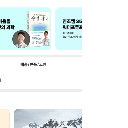
배송/반품/교환
평