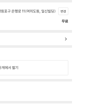
등포구 은행로 11(여의도동, 일신빌딩)
변경
무료
가게에서 팔기