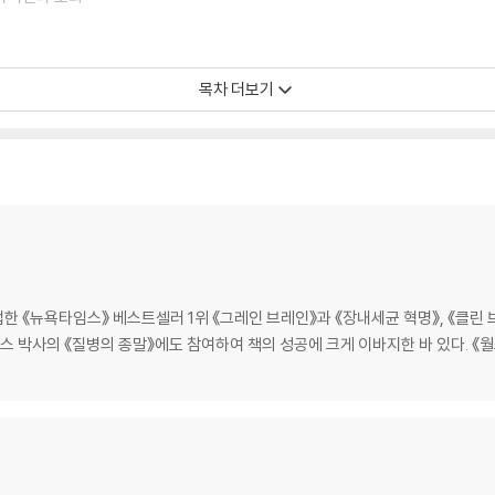
목차 더보기
자가포식 유도하기│자가포식이 주는 주기적 휴식
뇨병과 암에 걸리지 않는 사람들│에임스와 스넬 ‘난쟁이’ 쥐 │성장과 장수의
 (오래) 살아라│단백질이 과하면 위험하다│우유를 쏟아 버려라
 《뉴욕타임스》 베스트셀러 1위 《그레인 브레인》과 《장내세균 혁명》, 《클린 
구스 박사의 《질병의 종말》에도 참여하여 책의 성공에 크게 이바지한 바 있다. 
리스트
닉 식단의 과학