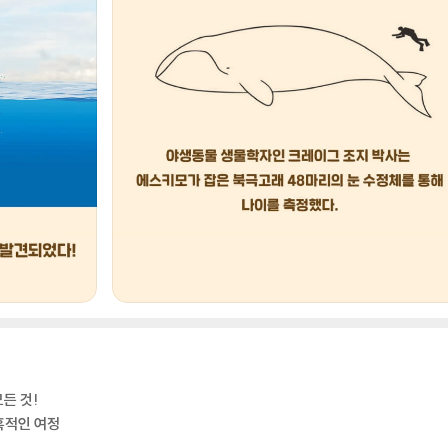
든 것!
혹적인 여정