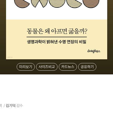
미리보기
사이즈비교
카드뉴스
공유하기
역
김기덕
감수