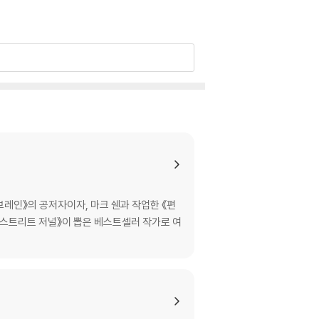
 시소 게임│타이밍이 전부다
브레인》의 공저자이자, 마크 쉔과 작업한 《편
《월스트리트 저널》이 뽑은 베스트셀러 작가로 여