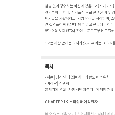
질병 없이 장수하는 비결이 있을까? 《자가포식》
것만큼이나 쉽다. ‘자가포식’으로 알려진 이 ‘건
폐기물을 재활용하고, 지방 연소를 시작하며, 스
련 질병들이 예방된다. 많은 종교 전통에서 이미 
8만 편의 노화생물학 관련 논문으로부터 도출해 낸
“모든 사람 안에는 의사가 있다. 우리는 그 의사
목차
· 서문│당신 안에 있는 최고의 항노화 스위치
· 머리말│스위치
21세기의 역설│자칭 시민 과학자│이 책의 개요
CHAPTER 1 이스터섬과 이식 환자
볼 수 없는 것을 보다│스위치를 발견하다│라파