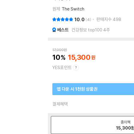
원제
The Switch
10.0
판매지수
498
4
베스트
건강정보 top100 4주
17,000
원
10
15,300
YES포인트
앱 다운 시 1천원 상품권
결제혜택
종이책
15,300