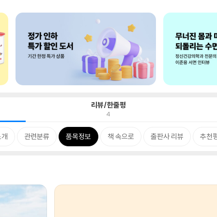
리뷰/한줄평
4
소개
관련분류
품목정보
책 속으로
출판사 리뷰
추천