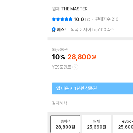
원제
THE MASTER
10.0
판매지수
210
3
베스트
외국 에세이 top100 4주
32,000
원
10
28,800
YES포인트
앱 다운 시 1천원 상품권
결제혜택
종이책
원제
eBoo
28,800
원
25,690
원
25,60