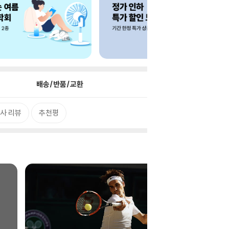
배송/반품/교환
사 리뷰
추천평