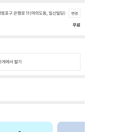
등포구 은행로 11(여의도동, 일신빌딩)
변경
무료
가게에서 팔기