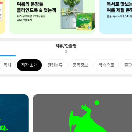
리뷰/한줄평
3
목차
저자 소개
관련분류
품목정보
책 속으로
출판