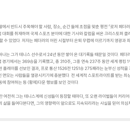
에서 반드시 주목해야 할 사람, 장소, 순간 들에 초점을 맞춘 평전 『로저 페더
램 대회를 취재하며 국제 스포츠 분야에 대한 기사와 칼럼을 써온 크리스토퍼 클
필할 수 있었다. 저자는 페더러의 어린 시절부터 은퇴 무렵에 이르기까지 영광과 
 하나는 그가 테니스 선수로서 24년 동안 쌓아 온 대기록들 때문일 것이다. 페더
경기에서는 369승을 기록했고, 총 310주, 그중 연속 237주 동안 세계 랭킹
 플레이를 선보인 결과, 프로 통산 1526전 1251승 275패라는 눈부신 성적을
인 면모는 사람들을 열광시키기에 충분했다. 전 세계적 스포트라이트를 받는 최
에 참여하는 등 〈황제〉다운 행보를 보인 것이다.
만 여전히 그는 테니스계에 신성들이 등장할 때마다, 또 오랜 라이벌들이 커리어
의 삶을 들여다본다면, 그의 영향력이 앞으로도 지속되리라는 사실을 믿어 의심치