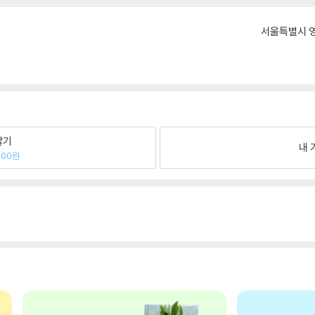
서울특별시 영
팔기
내 
900원