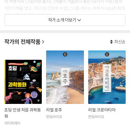
의 여행서와 〈그림이랑 놀자〉, 〈여름이 겨울보다 좋은 59가지 이유〉 등의
어린이책을 썼고, 〈퇴근길 인문학 수업〉, 〈나를 채우는 하루지식습관〉 등의
인문서를 기획하고 집필했다.
작가 소개 더보기
작가의 전체작품
최신순
초딩 인생 처음 과학동
리얼 호주
리얼 크로아티아
화
한빛라이프
한빛라이프
의미와재미