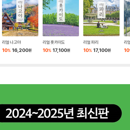
리얼 나고야
리얼 홋카이도
리얼 파리
리
10
16,200
10
17,100
10
17,100
10
%
%
%
원
원
원