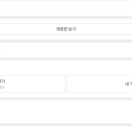
개정판 보기
.
팔기
내 
불가