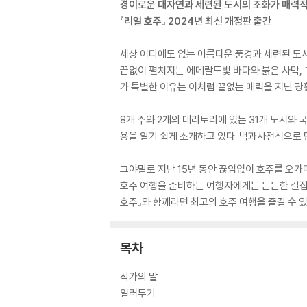
경이로운 대자연과 세련된 도시의 조화가 매력
『리얼 호주』 2024년 최신 개정판 출간
세상 어디에도 없는 아름다운 풍경과 세련된 도시
끝없이 펼쳐지는 에메랄드빛 바다와 붉은 사막, 
가 특별한 이유는 이처럼 끝없는 매력을 지닌 광
8개 주와 2개의 테리토리에 있는 31개 도시와 국
용을 알기 쉽게 소개하고 있다. 백과사전식으로 
그야말로 지난 15년 동안 끊임없이 호주를 오가
호주 여행을 준비하는 여행자에게는 든든한 길잡
호주』와 함께라면 최고의 호주 여행을 즐길 수 있
목차
작가의 말
일러두기