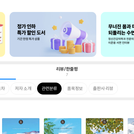
리뷰/한줄평
7
목차
저자 소개
관련분류
품목정보
출판사 리뷰