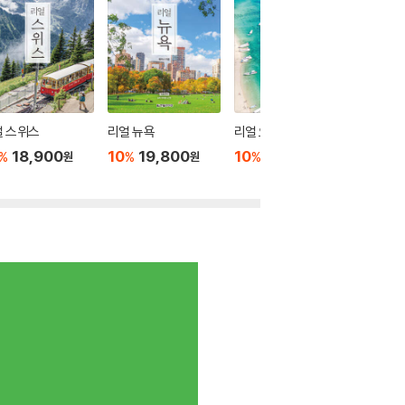
얼 스위스
리얼 뉴욕
리얼 오키나와
리얼 국
18,900
10
19,800
10
18,000
10
2
%
%
%
%
원
원
원