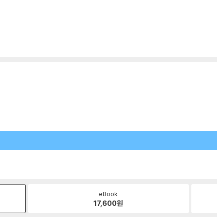
eBook
17,600
원