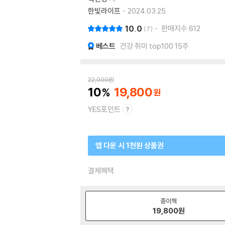
한빛라이프
2024.03.25.
10.0
판매지수
612
7
베스트
건강 취미 top100 15주
22,000
원
10
19,800
YES포인트
앱 다운 시 1천원 상품권
결제혜택
종이책
19,800
원