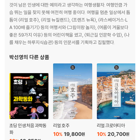
것이 남은 인생에 대한 예의라고 생각하는 여행생활자. 여행만큼 가
PART 02 한발 더 들어간 정보
슴 뛰는 일을 찾지 못해 여전히 여행 중이다. 여행을 멈춘 일상에서 틈
틈이 〈리얼 호주〉, 〈리얼 뉴질랜드〉, 〈프렌즈 뉴욕〉, 〈라스베이거스·L
뉴질랜드의 기후
A 100배 즐기기〉 등의 여행서와 〈그림이랑 놀자〉, 〈여름이 겨울보다
뉴질랜드의 역사
좋은 59가지 이유〉 등의 어린이책을 썼고, 〈퇴근길 인문학 수업〉, 〈나
뉴질랜드 원주민, 마오리
를 채우는 하루지식습관〉 등의 인문서를 기획하고 집필했다.
국립공원과 세계유산
뉴질랜드 트램핑
박선영
의 다른 상품
뉴질랜드 예술과 문화
뉴질랜드 축제
뉴질랜드 와인
뉴질랜드의 동식물
뉴질랜드의 교육
뉴질랜드 여행의 보증 수표, 퀄 마크
뉴질랜드의 숙박
[THEME BOOK IN BOOK]
초딩 인생 처음 과학동
리얼 호주
리얼 크로아티아
뉴질랜드에서 이건 꼭!
화
10
19,800
10
20,700
%
%
원
원
MUST DO! 꼭 해야 할 체험 BEST 7