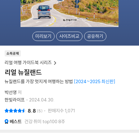
미리보기
사이즈비교
공유하기
소득공제
리얼 여행 가이드북 시리즈
리얼 뉴질랜드
뉴질랜드를 가장 멋지게 여행하는 방법
2024~2025 최신판
박선영
저
한빛라이프
2024.04.30.
8.8
판매지수
1,071
5
베스트
건강 취미 top100 8주