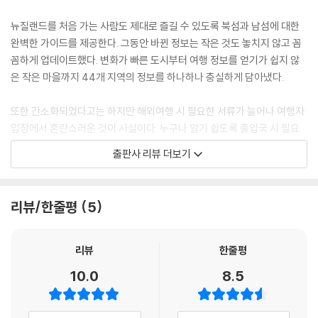
해밀턴&와이카토
뉴질랜드를 처음 가는 사람도 제대로 즐길 수 있도록 북섬과 남섬에 대한
REAL GUIDE_동화같은 마을, 티라우
완벽한 가이드를 제공한다. 그동안 바뀐 정보는 작은 것도 놓치지 않고 꼼
로토루아
꼼하게 업데이트했다. 변화가 빠른 도시부터 여행 정보를 얻기가 쉽지 않
REAL GUIDE_액티비티의 천국 로토루아!
은 작은 마을까지 44개 지역의 정보를 하나하나 충실하게 담아냈다.
타우포
REAL GUIDE_타우포 베스트 액티비티
또한 간소화되었다고는 하지만 해외여행 시 필요한 서류가 늘어나 여행자
루아페후(통가리로 국립공원)
입장에서 혼란스러운 것이 사실이다. 누구나 알기 쉽도록 출입국 시 필요
웰링턴
한 준비 사항을 알려주고, 저마다 여행 시점이 다른 만큼 가장 정확한 정보
REAL GUIDE_페리로 북섬과 남섬 이동하기
출판사 리뷰 더보기
를 신속하게 알 수 있는 사이트까지 정리했다.
REAL GUIDE_투어로 마스터하는 수도, 웰링턴
여행이 풍성해지는 다채로운 테마 여행
PART 04 진짜 뉴질랜드를 만나는 시간_남섬
리뷰/한줄평
5
캠핑에 대한 로망을 충족시켜 주는 곳이 바로 뉴질랜드다. 뉴질랜드는 캠
픽턴
핑카 여행의 성지로 이미 유명하며, 합리적인 가격에 이용할 수 있는 캠핑
리뷰
한줄평
넬슨
장이 보편화되어 있다. 게다가 아름다운 자연에서 즐기는 트레킹, 사이클,
카이코우라
10.0
8.5
번지점프 등 액티비티까지 다양하다. 이뿐만이 아니다. 뉴질랜드 원주민인
REAL GUIDE_카이코우라에서 만나는 고래 & 돌고래 이야기
마오리족의 문화 체험과 키위나 노란눈펭귄과 같은 희귀 동물과의 만남을
크라이스트처치
통해 뉴질랜드의 특별함을 경험할 수 있다. 와이너리에서 와인 시음회를