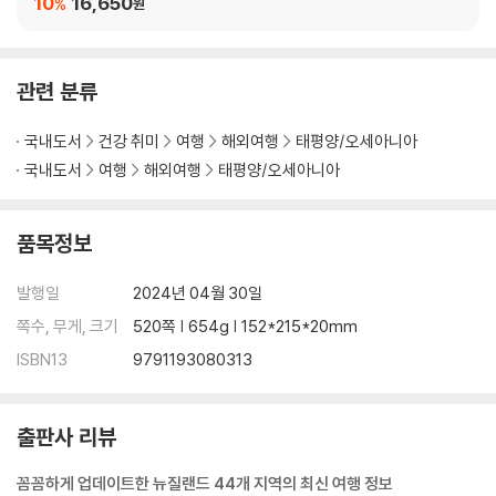
10
16,650
%
원
MUST BUY! 꼭 사야 할 아이템 BEST 7
MUST EAT & DRINK! 꼭 맛봐야 할 음식 BEST 7
관련 분류
PART 03 진짜 뉴질랜드를 만나는 시간_북섬
국내도서
건강 취미
여행
해외여행
태평양/오세아니아
오클랜드
국내도서
여행
해외여행
태평양/오세아니아
REAL GUIDE_오클랜드의 선데이 마켓들
베이 오브 아일랜드
파 노스
품목정보
코로만델 반도
왕가레이
발행일
2024년 04월 30일
REAL PLUS_카우리 코스트
쪽수, 무게, 크기
520쪽 | 654g | 152*215*20mm
기스본
ISBN13
9791193080313
REAL GUIDE_이스트랜드의 드라이브 코스
네이피어
REAL PLUS_헤이스팅스
출판사 리뷰
REAL GUIDE_세계에서 이름이 가장 긴 마을
타우랑가
꼼꼼하게 업데이트한 뉴질랜드 44개 지역의 최신 여행 정보
REAL GUIDE_키위, 키위새 그리고 키위 프루트