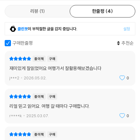
탄생한다. 이동이 많은 뉴질랜드 여행에서는 교통 정보 또한 너무나도 중
STEP 03 여행 예산 짜기
요하기에 지역 내의 대중교통뿐만 아니라 도시 간, 섬 간 이동 수단을 친절
리뷰
1
한줄평
4
STEP 04 각종 증명서 만들기
하게 설명한다.
REAL GUIDE_뉴질랜드 전자 여행증, NZeTA의 모든 것!
STEP 05 출·입국하기
클린봇
이 부적절한 글을 감지 중입니다.
설정
알면 여행이 더 재미있어지는 뉴질랜드 이야기
STEP 06 여행 트러블 대책
REAL GUIDE_실패하지 않는 숙소 예약 요령
구매한줄평
추천순
여행이란 그냥 가도 재미있지만 알고 가면 더 즐거운 시간이 될 터. 뉴질랜
배낭여행자를 위한 뉴질랜드 BEST 9 YHA
드에 대해 아는 것이라고는 ‘남반구에 있는 나라’ 정도였다면, 《리얼 뉴질
종이책
구매
랜드》를 펼쳐보자. 읽다 보면 자연스럽게 뉴질랜드에 대한 기초 지식이 생
INDEX
재미있게 잘읽었어요 여행가서 잘활용해보겠습니다
길 것이다. 그리고 지구 반대편 뉴질랜드가 품고 있는 동식물과 음식, 아름
다운 자연과 역사, 예술과 문화, 그 땅의 사람들에 대한 정보를 하나하나 자
j***2
2026.05.02.
0
세하게 소개해 뉴질랜드에 대한 흥미를 얻을 뿐 아니라 현지에서의 여행도
훨씬 더 즐겁고 풍성해진다.
종이책
구매
리얼 믿고 읽어요. 여행 갈 때마다 구매합니다.
뉴질랜드 여행을 책임 질 모바일 지도
r****k
2025.03.07.
0
여행지에서 가장 중요한 것 중에 하나가 지도다. 《리얼 뉴질랜드》는 책에
실린 스폿을 여행지에서 쉽고 빠르게 검색할 수 있도록 모바일 지도에 담
종이책
구매
았다. QR 코드 스캔 한 번이면 구글 지도로 바로 연동되어 그 지역의 스폿