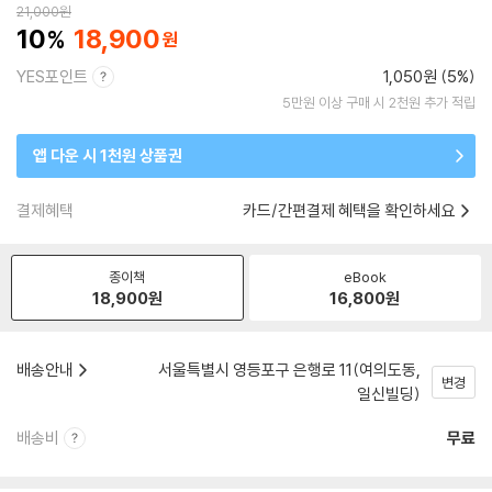
21,000
원
10
18,900
YES포인트
1,050원 (5%)
5만원 이상 구매 시 2천원 추가 적립
앱 다운 시 1천원 상품권
결제혜택
카드/간편결제 혜택을 확인하세요
종이책
eBook
18,900
원
16,800
원
배송안내
서울특별시 영등포구 은행로 11(여의도동,
변경
일신빌딩)
배송비
무료