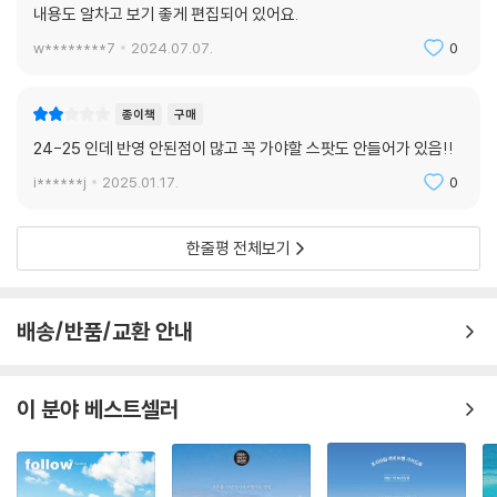
들을 한눈에 살펴볼 수 있다. 책 한 권도 들고 다니기 부담된다면 《리얼 뉴
내용도 알차고 보기 좋게 편집되어 있어요.
질랜드》 모바일 지도와 함께 가볍지만 든든한 정보로 실전 여행을 대비해
w********7
2024.07.07.
0
보자.
종이책
구매
24-25 인데 반영 안된점이 많고 꼭 가야할 스팟도 안들어가 있음!!
i******j
2025.01.17.
0
한줄평 전체보기
배송/반품/교환 안내
이 분야 베스트셀러