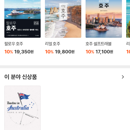
팔로우 호주
리얼 호주
호주 셀프트래블
리
10
19,350
10
19,800
10
17,100
1
%
%
%
원
원
원
이 분야 신상품