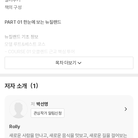
책의 구성
PART 01 한눈에 보는 뉴질랜드
뉴질랜드 기초 정보
모델 루트&베스트 코스
- COURSE 01 오클랜드 근교 핵심 투어
- COURSE 02 와인이 있는 미각 여행
목차 더보기
- COURSE 03 가장 대중적인 코스
- COURSE 04 화산 지형 뉴질랜드의 독특함이 살아 있는
- COURSE 05 북섬 북부를 둘러보는
저자 소개
1
- COURSE 06 〈반지의 제왕〉 촬영지를 따라가는 북섬 마스터 루트
- COURSE 07 도시 중심의 문화와 액티비티
- COURSE 08 남섬의 하이라이트를 묶은
저
박선영
- COURSE 09 평생 잊지 못할 풍경
관심작가 알림신청
- COURSE 10 남섬 북부 키위 루트
- COURSE 11 남섬 여행의 결정판
Rolly
뉴질랜드 교통
새로운 사람을 만나고, 새로운 음식을 맛보고, 새로운 길을 걸어보는