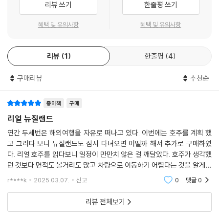
그레이마우스
리뷰 쓰기
한줄평 쓰기
갖거나, 영화 속 장면을 그대로 옮겨 놓은 촬영지와 세계적인 아르데코 양
REAL GUIDE_웨스트코스트 6번 국도의 작은 마을, 무르치슨
식의 건축물을 돌아보며 영감을 얻는 등의 이색 체험까지 가능하다. 《리얼
혜택 및 유의사항
혜택 및 유의사항
빙하지대
뉴질랜드》는 이 모든 체험을 어디에서 어떻게 즐겨야 하는지 그 방법과 노
테카포
하우를 아낌없이 담아내 뉴질랜드 여행을 풍성하게 즐길 수 있도록 도와준
마운트 쿡(아오라키)
리뷰
1
한줄평
4
다.
퀸스타운
REAL GUIDE_퀸스타운에서 레포츠 삼매경에 빠지다!
구매리뷰
추천순
나만의 취향에 맞는 효율적인 여행을 완성하다
테 아나우
와나카
뉴질랜드는 두 개의 섬으로 이루어져 있으며, 대한민국 면적의 세 배나 된
종이책
구매
더니든
다. 이 거대한 곳을 효율적으로 돌아볼 수 있는 일정을 짜는 것은 만만치 않
리얼 뉴질랜드
인버카길&블러프
은 과정이다. 게다가 요즘의 여행자들은 자신의 취향에 맞는 만족감 높은
스튜어트 아일랜드
연간 두세번은 해외여행을 자유로 떠나고 있다. 이번에는 호주를 계획 했
여행을 지향한다. 이 책에서는 이러한 여행 트렌드에 맞춰 뉴질랜드의 핵
고 그러다 보니 뉴질랜드도 잠시 다녀오면 어떨까 해서 추가로 구매하였
REAL GUIDE_라키우라 그레이트 워크
심 매력을 발견할 수 있는 베스트 코스와 흥미로운 테마를 반영한 다양한
다. 리얼 호주를 읽다보니 일정이 만만치 않은 걸 깨달았다. 호주가 생각했
모델 루트를 함께 소개한다. 영화 〈반지의 제왕〉, 〈호빗〉의 촬영지에 방문하
던 것보다 면적도 볼거리도 많고 차량으로 이동하기 어렵다는 것을 알게되
PART 05 뉴질랜드 여행 준비
거나, 화산 지형을 돌아보거나, 도시를 중심으로 문화와 액티비티를 즐기
어 항공도 한번은 이용해야 겠다고 생각했고, 그러다 보니 뉴질랜드는 따
r****k
2025.03.07.
신고
0
댓글
0
거나, 한적한 풍경 속 와이너리에 들르는 등 풍성한 코스가 있다. 단기 여행
로 여행을 해야겠다
QUICK VIEW 한눈에 보는 뉴질랜드 여행 준비
자를 위한 하이라이트 코스와 장기 여행자를 위한 일주 코스도 빠짐없이
리뷰 전체보기
STEP 01 여행정보 수집
넣었다. 나의 취향에 맞는 코스를 선택해 조합하면 가장 효율적인 일정이
STEP 02 항공권 구입하기