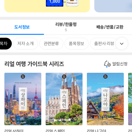
리뷰/한줄평
도서정보
배송/반품/교환
5
목차
저자 소개
관련분류
품목정보
출판사 리뷰
리얼 여행 가이드북 시리즈
알림신청
리얼 상하이
리얼 스페인
리얼 나고야
리