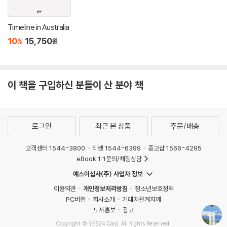
Timeline in Australia
10
15,750
%
원
이 책을 구입하신 분들이 산 분야 책
로그인
최근 본 상품
주문/배송
고객센터 1544-3800
티켓 1544-6399
중고샵 1566-4295
eBook 1:1문의/채팅상담
예스이십사(주) 사업자 정보
이용약관
개인정보처리방침
청소년보호정책
PC버전
회사소개
거래처관계자께
도서홍보
광고
Copyright © YES24 Corp. All Rights Reserved.