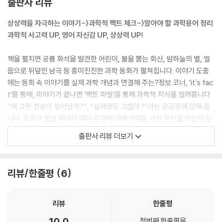
출판사 리뷰
르는데, 지구의 화산 중 약 75%가 이곳에 몰려 있답니다. 다시 말해, 전 세
계 화산 4개 중 3개가 바로 이곳에 있는 셈이에요!
상상력을 자극하는 이야기-〉과학적 팩트 체크-〉알아야 할 과학용어 정리
--- p.66 「화산이 폭발하는 순간」 중에서
과학적 사고력 UP, 영어 자신감 UP, 상상력 UP!
아주 오래전, 공룡이 처음 나타난 트라이아스기에는 지구의 모든 대륙이
책을 펼치면 공룡 화석을 발견한 어린이, 불을 뿜는 화산, 밤하늘의 별, 얼
하나로 붙어 있었어요. 그걸 '판게아'라고 부릅니다! 그러다가 쥐라기가 시
음으로 뒤덮인 남극 등 흥미진진한 과학 동화가 펼쳐집니다. 이야기 도중
작될 무렵, 땅에 '쩍!'하고 커다란 틈(지진 때문일 수도 있어요!)이 생겼어
에는 동화 속 이야기를 실제 과학 개념과 연결해 주는?정보 코너, ’it's fac
요. 그 틈은 점점 넓어지면서 지금의 대서양이 생긴 거예요.
t’를 통해, 이야기가 끝나면 ‘팩트 파일’을 통해 과학적 지식을 알려줍니다.
--- p.98 「뼈 없는 공룡 화석 이야기」 중에서
“왜 그런 현상이 일어날까?”, “실제로도 그럴까?”라는 궁금증에 답해 줍
니다. 동화가 끝날 때마다 해당 주제에 대해 어려운 과학 용어를 어린이 눈
토성을 궤도에서 관찰한 유일한 우주선의 이름은 '카시니(Cassini)' 탐사
높이로 쉽게 설명하고, 영어 어휘까지 익힐 수 있게 도와줍니다. 이런 과정
출판사 리뷰 더보기
선입니다. 1997년에 NASA에서 발사한 이후, 20년 동안 지구로 데이터
을 통해 과학을 좋아하는 친구는 물론, 과학이 낯선 친구에게도 쉬운 동화
를 보내다가 2017년에 임무를 마쳤습니다.
를 통해 ‘과학은 재미있고 신기한 것!’이라는 인상을 심어 주는 특별한 첫걸
--- p.121 「별빛 가득한 우주 여행 ‘it’s fact’」 중에서
음이 됩니다.
리뷰/한줄평
6
태양은 태양계의 중심에서 스스로 빛과 열을 내는 거대한 항성이에요. 태
비싼 영어 원서, 공구 NO! 직구 NO!
양 주위에는 여덟 개의 행성 이 일정한 궤도를 따라 공전하고 있어요. 이 가
과학과 영어, 두 마리 토끼를 잡는 똑똑한 선택!4편의 이야기 각각에 ?Le
리뷰
한줄평
운데 수성과 금성은 지구보다 안쪽에서 태양 주위를 공전하고 있어서 내행
xile 지수 표기, QR로 듣는 원어민 오디오
10.0
성이라 하며, 화성, 목 성, 토성, 천왕성, 해왕성은 지구보다 바깥쪽에서 태
첫번째 한줄평을