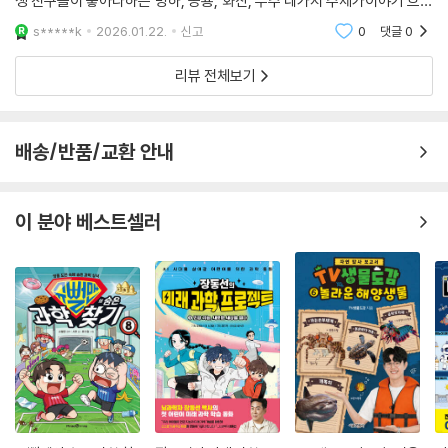
생 친구들이 좋아라하는 빙하, 공룡, 화산, 우주 네가지 주제가이야기 흐름
속에서 상상력-＞탐구-＞지식 순으로공부가 아닌 아이 스스로 발견할 수
s*****k
2026.01.22.
신고
0
댓글
0
있도록 씌여져 있어요이
리뷰 전체보기
배송/반품/교환 안내
이 분야 베스트셀러