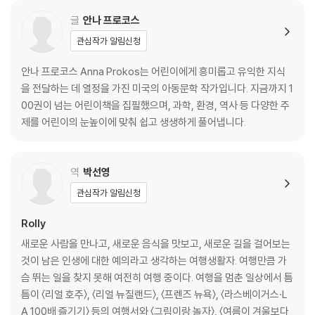
한 공룡 이야기입니다.
글
안나 프로코스
Story 3. Don’t Blow Your Top - 화산이 폭발하는 순간 : Lexile 58
관심작가 알림신청
0L
안나 프로코스 Anna Prokos는 어린이에게 흥미롭고 유익한 지식
지구 안에서 들끓는 마그마는 어떻게 분출될까요? 화산의 구조부터 불의
을 전달하는 데 열정을 가진 미국의 아동문학 작가입니다. 지금까지 1
고리까지, 지구의 뜨거운 힘을 생생하게 느껴 보세요.
00권이 넘는 어린이책을 집필했으며, 과학, 환경, 역사 등 다양한 주
제를 어린이의 눈높이에 맞춰 쉽고 생생하게 풀어냅니다.
Story 4. Star Light, Star Bright - 별빛 가득한 우주 이야기 : Lexil
e 650L
역
박선영
밤하늘을 수놓는 별과 행성, 유성까지! 우리가 보는 별똥별의 정체는 무엇
관심작가 알림신청
일까요? 우주를 이루는 천체들과 은하수의 비밀을 함께 탐험해요.
Rolly
Book in Book : 영어 원문 Imagine That + QR로 듣는 영어 오디오
새로운 사람을 만나고, 새로운 음식을 맛보고, 새로운 길을 걸어보는
것이 남은 인생에 대한 예의라고 생각하는 여행생활자. 여행만큼 가
슴 뛰는 일을 찾지 못해 여전히 여행 중이다. 여행을 멈춘 일상에서 틈
틈이 〈리얼 호주〉, 〈리얼 뉴질랜드〉, 〈프렌즈 뉴욕〉, 〈라스베이거스·L
A 100배 즐기기〉 등의 여행서와 〈그림이랑 놀자〉, 〈여름이 겨울보다