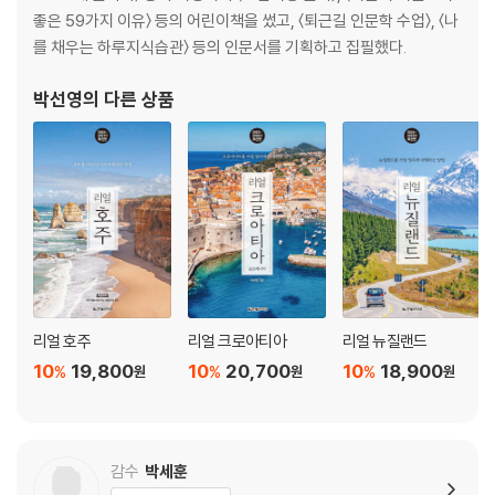
좋은 59가지 이유〉 등의 어린이책을 썼고, 〈퇴근길 인문학 수업〉, 〈나
를 채우는 하루지식습관〉 등의 인문서를 기획하고 집필했다.
박선영
의 다른 상품
리얼 호주
리얼 크로아티아
리얼 뉴질랜드
10
19,800
10
20,700
10
18,900
%
%
%
원
원
원
감수
박세훈