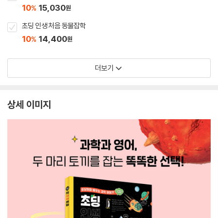
10
15,030
%
원
초딩 인생 처음 동물잡학
10
14,400
%
원
더보기
상세 이미지