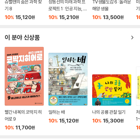
슈뻘맨의 숨은 과학 찾
장동선의 미래 과학 프
TV생물도감 6 : 놀라운
미
기 8
로젝트 1 : 인공 지능, 새
해양 생물
기
로운 세상을 열다
10
15,120
10
15,210
10
13,500
1
%
%
%
원
원
원
이 분야 신상품
빨간 내복의 코딱지 히
일하는 배
나의 공룡 관찰 일기
처
어로 9
1
10
15,120
10
15,300
%
%
원
원
10
11,700
1
%
원