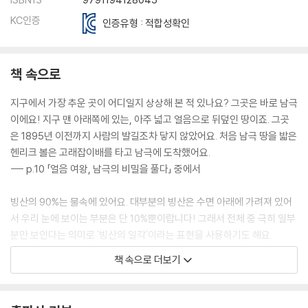
KC인증
인증유형 : 적합성확인
책 속으로
지구에서 가장 추운 곳이 어디일지 상상해 본 적 있나요? 그곳은 바로 남극
이에요! 지구 맨 아래쪽에 있는, 아주 넓고 얼음으로 뒤덮인 땅이죠. 그곳
은 1895년 이전까지 사람의 발길조차 닿지 않았어요. 처음 남극 땅을 밟은
헨리크 볼은 고래잡이배를 타고 남극에 도착했어요.
--- p.10 「얼음 여왕, 남극의 비밀을 풀다」 중에서
빙산의 90%는 물속에 있어요. 대부분의 빙산은 수면 아래에 가려져 있어
서 우리 눈에 보이는 부분은 단 10%뿐이랍니다! 그래서 전체 중 극히 일부
분만 보인다는 의미로 '빙산의 일각'이라는 표현을 사용하기도 해요.
--- p.37 「얼음 여왕, 남극의 비밀을 풀다」 중에서
책 속으로 더보기
여러분은 화산이 세계 곳곳에 있다는 걸 알고 있나요? 대부분의 화산은 태
평양 가장자리를 따라 줄지어 분포해 있어요. 이 지역을 '불의 고리'라고 부