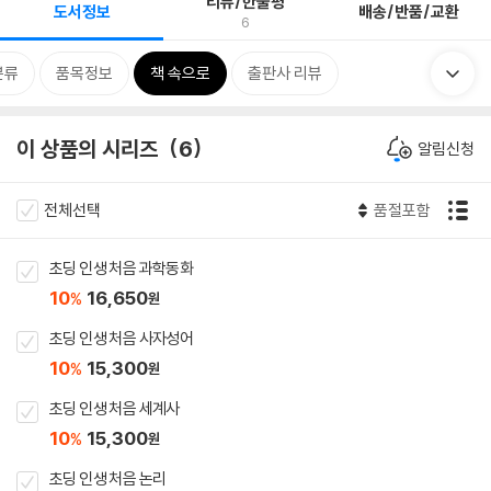
리뷰/한줄평
도서정보
배송/반품/교환
6
분류
품목정보
책 속으로
출판사 리뷰
이 상품의 시리즈
6
알림신청
전체선택
품절포함
초딩 인생 처음 과학동화
10
16,650
%
원
초딩 인생 처음 사자성어
10
15,300
%
원
초딩 인생 처음 세계사
10
15,300
%
원
초딩 인생 처음 논리