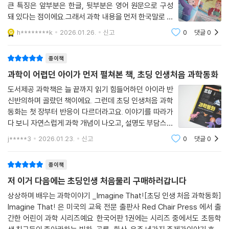
큰 특징은 앞부분은 한글, 뒷부분은 영어 원문으로 구성
돼 있다는 점이에요.그래서 과학 내용을 먼저 한국말로 이
해하고,같은 이야기를 영어로 다시 읽어보는 구조라 부담
h********k
2026.01.26.
신고
0
댓글
0
이 정말 적어요.초등과학동화이면서 동시에 영어 독해까
지 자연스럽게 연결되는 책이라 너무 좋더라고요~
종이책
과학이 어렵던 아이가 먼저 펼쳐본 책, 초딩 인생처음 과학동화
도서제공 과학책은 늘 끝까지 읽기 힘들어하던 아이라 반
신반의하며 골랐던 책이에요. 그런데 초딩 인생처음 과학
동화는 첫 장부터 반응이 다르더라고요. 이야기를 따라가
다 보니 자연스럽게 과학 개념이 나오고, 설명도 부담스럽
지 않아서 아이가 스스로 읽기 시작했어요. 남극 이야기에
j*****3
2026.01.23.
신고
0
댓글
0
서는 펭귄이 빙하 아래로 들어가 먹이를 먹는 장면을 특히
흥미로워했고, 화산 이야기를 읽고는 화
종이책
저 이거 다음에는 초딩인생 처음물리 구매하러갑니다
상상하며 배우는 과학이야기 _Imagine That![초딩 인생 처음 과학동화]
Imagine That! 은 미국의 교육 전문 출판사 Red Chair Press 에서 출
간한 어린이 과학 시리즈예요 한국어판 1권에는 시리즈 중에서도 초등학