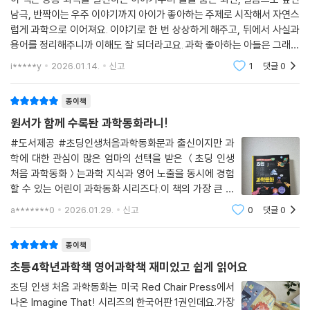
남극, 반짝이는 우주 이야기까지 아이가 좋아하는 주제로 시작해서 자연스
럽게 과학으로 이어져요. 이야기로 한 번 상상하게 해주고, 뒤에서 사실과
용어를 정리해주니까 이해도 잘 되더라고요. 과학 좋아하는 아들은 그래서
이게 이런 거구나하면서 스스로 설명해볼 정도였어요. 공부처럼 느껴지지
i*****y
2026.01.14.
신고
1
댓글
0
않아서 잔소
종이책
원서가 함께 수록돤 과학동화라니!
#도서제공 #초딩인생처음과학동화문과 출신이지만 과
학에 대한 관심이 많은 엄마의 선택을 받은 ＜초딩 인생
처음 과학동화＞는과학 지식과 영어 노출을 동시에 경험
할 수 있는 어린이 과학동화 시리즈다.이 책의 가장 큰 특
징이자 장점은 앞부분에는 한국어 번역본이, 뒷부분에는
a*******0
2026.01.29.
신고
0
댓글
0
영어 원문이 함께 수록되어 있다는 점이다. 로건이는 영어
가 우세한 이중언어 환경에서 자라고 있는 아이
종이책
초등4학년과학책 영어과학책 재미있고 쉽게 읽어요
초딩 인생 처음 과학동화는 미국 Red Chair Press에서
나온 Imagine That! 시리즈의 한국어판 1권인데요.가장