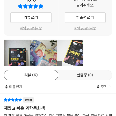
남겨주세요.
양 주위를 공전하고 있어서 외행성이라고 합니다.
아이가 좋아하는 공룡, 우주, 화산, 남극 이야기를 한글과 영어로 함께 읽
--- p.130 「별빛 가득한 우주 여행」 중에서
으며 자연스럽게 과학 지식과 영어 실력을 함께 키웁니다. 한글판이 끝나
리뷰 쓰기
한줄평 쓰기
면 영어 원문이 수록된 book in book이 펼쳐집니다. 한글로 이해한 내용
을 영어 원문으로 다지고, QR코드를 찍으면 원어민 선생님이 직접 들려주
혜택 및 유의사항
혜택 및 유의사항
는 생생한 오디오까지 들을 수 있습니다! 이중언어의 흥미진진한 스토리
에 빠져 아이 스스로 찾아 읽게 되는 책, 과학동화로 아이의 지식과 언어의
세계가 넓어집니다.
초등학교 교과서와 연계, 과학 수업이 기다려지는 마법!
3
3
『초딩 인생 처음 과학동화』는 초등 과학 교과서에서 다루는 핵심 주제를
리뷰
6
한줄평
0
바탕으로 구성되어 있어, 수업 전후 확장 활동, 배경 지식 보강, 영어 통합
수업 자료로 활용하기에 적합합니다. 특히 각 주제는 빙하와 날씨(4~5학
리뷰전체
추천순
년), 공룡 화석(5학년), 화산(4~6학년), 우주(4~6학년) 등 초등교과서
와 직접 연결되는 내용으로, 실제 사례와 흥미로운 이야기를 통해 과학 개
종이책
념을 자연스럽게 이해할 수 있도록 돕고 있습니다. 미리 읽어두면 과학 수
업이 기다려질 거예요.
재밌고 쉬운 과학동화책
이 책은 공룡 화석을 발견하는 이야기부터 불을 뿜는 화산, 얼음으로 덮인