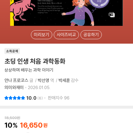
미리보기
사이즈비교
공유하기
소득공제
초딩 인생 처음 과학동화
상상하며 배우는 과학 이야기
안나 프로코스
글
박선영
역
박세훈
감수
의미와재미
2026.01.05.
10.0
판매지수
96
6
18,500
원
10
16,650