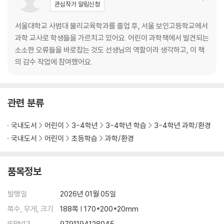
관심작가 알림신청
서울대학교 사범대 물리교육학과를 졸업 후, 서울 보인고등학교에서
과학 교사로 학생들을 가르치고 있어요. 어린이 과학책에서 발견되는
소소한 오류들을 바로잡는 것도 선생님의 역할이라 생각하고, 이 책
의 감수 작업에 참여했어요.
관련 분류
국내도서
어린이
3-4학년
3-4학년 학습
3-4학년 과학/환경
국내도서
어린이
초등학습
과학/환경
품목정보
발행일
2026년 01월 05일
쪽수, 무게, 크기
188쪽 | 170*200*20mm
ISBN13
9791194128045