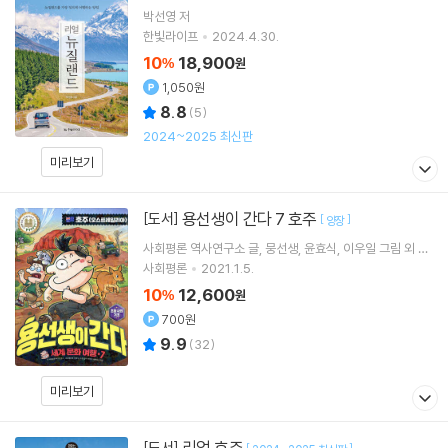
박선영
저
한빛라이프
2024.4.30.
10
18,900
%
원
1,050원
8.8
(
5
)
2024~2025 최신판
미리보기
용선생이 간다 7 호주
[도서]
[
]
양장
사회평론 역사연구소
글
뭉선생
윤효식
이우일
그림 외 1
명
사회평론
2021.1.5.
10
12,600
%
원
700원
9.9
(
32
)
미리보기
리얼 호주
[도서]
[
]