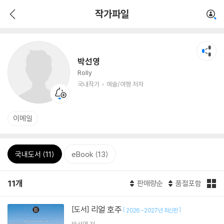
작가파일
박선영
Rolly
국내작가
예술/여행 저자
이메일
국내도서 (11)
eBook (13)
11개
판매량순
품절포함
리얼 호주
[도서]
[
]
2026~2027년 최신판