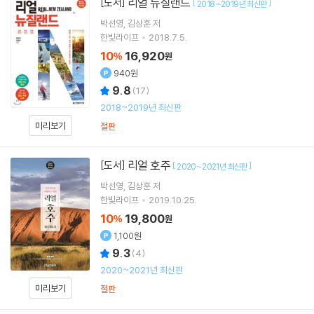
리얼 뉴질랜드
[도서]
[
]
2018~2019년 최신판
박선영
김상훈
저
한빛라이프
2018.7.5.
10
16,920
%
원
940원
9.8
(
17
)
2018~2019년 최신판
미리보기
절판
리얼 호주
[도서]
[
]
2020~2021년 최신판
박선영
김상훈
저
한빛라이프
2019.10.25.
10
19,800
%
원
1,100원
9.3
(
4
)
2020~2021년 최신판
미리보기
절판