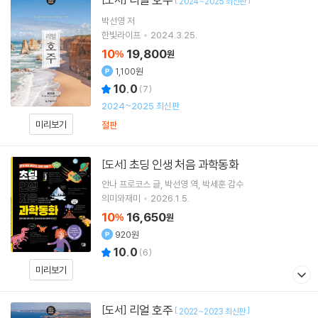
2024~2025 최신판
박선영
저
한빛라이프
2024.3.25.
10
19,800
%
원
1,100원
10.0
(
7
)
2024~2025 최신판
미리보기
절판
초딩 인생 처음 과학동화
[도서]
안나 프로코스
글
박선영
역
박세훈
감수
의미와재미
2026.1.5.
10
16,650
%
원
920원
10.0
(
6
)
미리보기
리얼 호주
[도서]
[
]
2022~2023 최신판