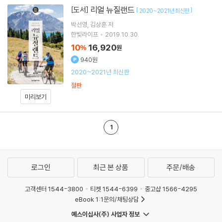
리얼 뉴질랜드
[도서]
[
]
2020~2021년 최신판
박선영
김상훈
저
한빛라이프
2019.10.30.
10
16,920
%
원
940원
2020~2021년 최신판
절판
미리보기
1
로그인
최근 본 상품
주문/배송
고객센터 1544-3800
티켓 1544-6399
중고샵 1566-4295
eBook 1:1문의/채팅상담
예스이십사(주) 사업자 정보