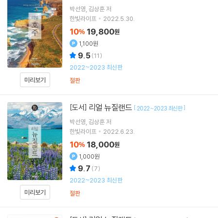
박선영
김상훈
저
한빛라이프
2022.5.30.
10
19,800
%
원
1,100원
9.5
(
11
)
2022~2023 최신판
미리보기
절판
리얼 뉴질랜드
[도서]
[
]
2022~2023 최신판
박선영
김상훈
저
한빛라이프
2022.6.23.
10
18,000
%
원
1,000원
9.7
(
7
)
2022~2023 최신판
미리보기
절판