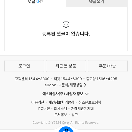
댓글
0
건
댓글쓰기
등록된 댓글이 없습니다.
로그인
최근 본 상품
주문/배송
고객센터 1544-3800
티켓 1544-6399
중고샵 1566-4295
eBook 1:1문의/채팅상담
예스이십사(주) 사업자 정보
이용약관
개인정보처리방침
청소년보호정책
PC버전
회사소개
거래처관계자께
도서홍보
광고
Copyright © YES24 Corp. All Rights Reserved.
MATOM12