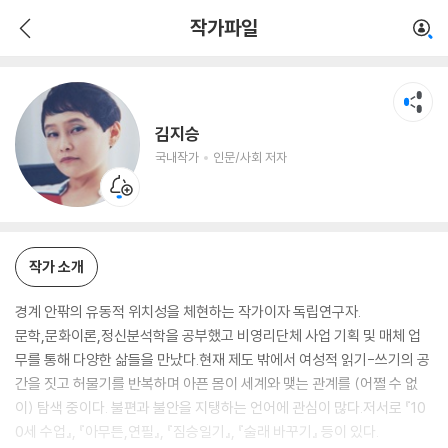
김지승
작가파일
국내작가
인문/사회 저자
김지승
국내작가
인문/사회 저자
작가 소개
경계 안팎의 유동적 위치성을 체현하는 작가이자 독립연구자.
문학,문화이론,정신분석학을 공부했고 비영리단체 사업 기획 및 매체 업
무를 통해 다양한 삶들을 만났다.현재 제도 밖에서 여성적 읽기-쓰기의 공
간을 짓고 허물기를 반복하며 아픈 몸이 세계와 맺는 관계를 (어쩔 수 없
이) 탐색 중이다. 불편과 불안을 지탱하는 언어에 관심이 많다.저서로 『10
0세 수업』, 『아무튼,연필』, 『짐승일기』, 『술래 바꾸기』 등이 있다.