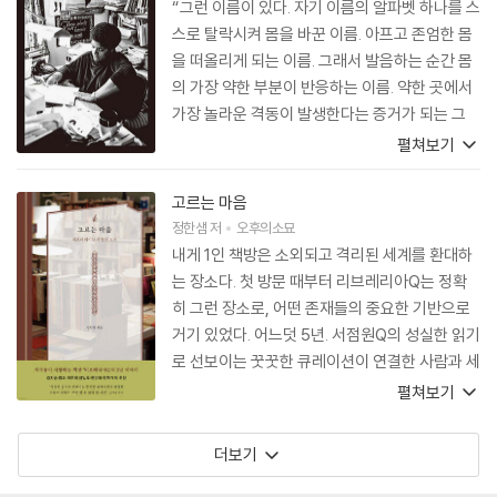
“그런 이름이 있다. 자기 이름의 알파벳 하나를 스
스로 탈락시켜 몸을 바꾼 이름. 아프고 존엄한 몸
을 떠올리게 되는 이름. 그래서 발음하는 순간 몸
의 가장 약한 부분이 반응하는 이름. 약한 곳에서
가장 놀라운 격동이 발생한다는 증거가 되는 그
이름. 오드리 로드는 우주를 범위 삼아 유영하는
펼쳐보기
존재와 몸으로 거듭 돌아온다.”
고르는 마음
정한샘
저
오후의소묘
내게 1인 책방은 소외되고 격리된 세계를 환대하
는 장소다. 첫 방문 때부터 리브레리아Q는 정확
히 그런 장소로, 어떤 존재들의 중요한 기반으로
거기 있었다. 어느덧 5년. 서점원Q의 성실한 읽기
로 선보이는 꿋꿋한 큐레이션이 연결한 사람과 세
계가 ‘우리’일 수 있게 된 시간. 이 장소를 지킨 힘
펼쳐보기
은 그의 기다림이었다는 것을, 기다림이야말로
곧 말 없는 세계를 향한 우직한 사랑이라는 것을
더보기
이제 우리는 안다.