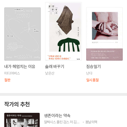
내가 헤엄치는 이유
술래 바꾸기
짐승일기
미디어버스
낮은산
난다
절판
일시품절
작가의 추천
생존이라는 약속
알렉시스 폴린 검스
저
김보영
역
봄날의책