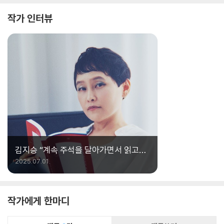
작가 인터뷰
김지승 “계속 주석을 달아가면서 읽고
쓰기“
2025.07.01.
작가에게 한마디