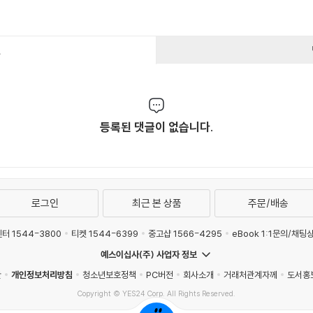
건
등록된 댓글이 없습니다.
로그인
최근 본 상품
주문/배송
터 1544-3800
티켓 1544-6399
중고샵 1566-4295
eBook 1:1문의/채팅
예스이십사(주) 사업자 정보
관
개인정보처리방침
청소년보호정책
PC버전
회사소개
거래처관계자께
도서홍
Copyright © YES24 Corp. All Rights Reserved.