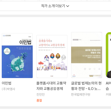
otection of Citizens’ Right to Health Focus on the Public Health 
작가 소개 더보기
재했다.
이민법
플랫폼시대의 교통약
글로벌 법제논의의 현
AI
자와 교통공유경제
황과 전망 - ILO 노동
습
(주)박영사
인권규범의 국내이행
진인진
한국법제연구원
커
평가와 법제적 시사점
품절
을 중심으로