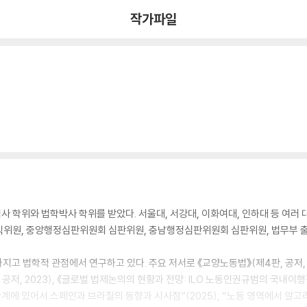
작가파일
 학위와 법학박사 학위를 받았다. 서울대, 서강대, 이화여대, 인하대 등 여
공익위원, 중앙행정심판위원회 심판위원, 충남행정심판위원회 심판위원, 법무부
가지고 법학적 관점에서 연구하고 있다. 주요 저서로 《교양노동법》(제4판, 공저, 
판, 공저, 2023), 《글로벌 법제논의의 현황과 전망: ILO 노동인권규범의 국내
관계에 있어서 스페인과 브라질의 동향과 시사점”(2025), “노동 영역에서 알고