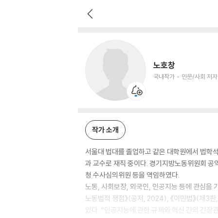
노호창
국내작가
인문/사회 저자
노호창
국내작가
인문/사회 저자
작가 소개
서울대 법대를 졸업하고 같은 대학원에서 법학석사
과 교수로 재직 중이다. 경기지방노동위원회 
청 수사심의위원 등을 역임하였다.
노동, 사회보장, 외국인, 인공지능 등에 관심을 
노동법적 쟁점》(공저, 2024), 《이민법》(제3
있다. “인공지능에 관한 규제와 혁신 간의 긴장