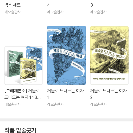
박스 세트
4
3
레모출판사
레모출판사
레모출판사
[그래제본소] 거울로
거울로 드나드는 여자
거울로 드나드는 여자
드나드는 여자 1~3권
1
2
세트
레모출판사
레모출판사
레모출판사
작품 밑줄긋기