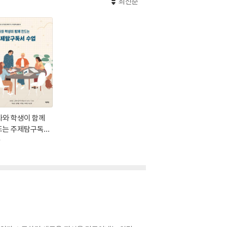
최신순
사와 학생이 함께
드는 주제탐구독서
업
락