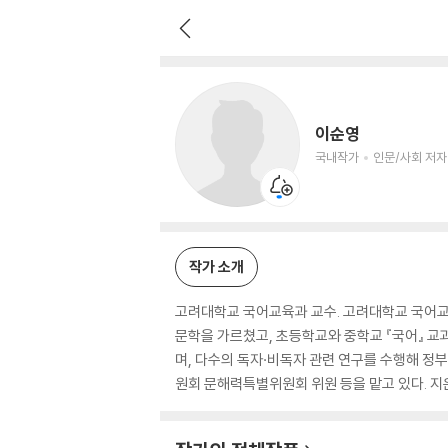
이순영
국내작가
인문/사회 저자
이순영
국내작가
인문/사회 저자
작가 소개
고려대학교 국어교육과 교수. 고려대학교 국어교
문학을 가르쳤고, 초등학교와 중학교 『국어』
며, 다수의 독자·비독자 관련 연구를 수행해 정
원회 문해력특별위원회 위원 등을 맡고 있다. 지은