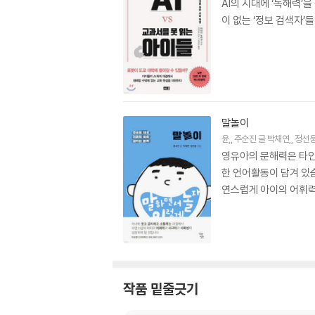
AI의 시대에 ‘독해력
이 없는 ‘정보 검색자’
말놀이
윤
,
주순진
글
박채연
,
정선
영유아의 문해력은 타인의
한 언어활동이 담겨 있
연스럽게 아이의 어휘력
작품 밑줄긋기