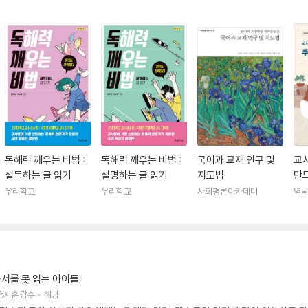
독해력 깨우는 비법 :
독해력 깨우는 비법 :
국어과 교재 연구 및
교
설득하는 글 읽기
설명하는 글 읽기
지도법
만
수
우리학교
우리학교
사회평론아카데미
역
교과서를 못 읽는 아이들
정지훈
감수
해냄