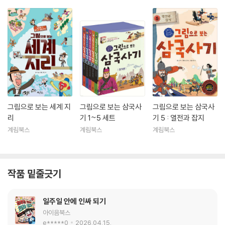
그림으로 보는 세계 지
그림으로 보는 삼국사
그림으로 보는 삼국사
리
기 1~5 세트
기 5 : 열전과 잡지
계림북스
계림북스
계림북스
작품 밑줄긋기
일주일 안에 인싸 되기
아이음북스
e*****0
2026.04.15.