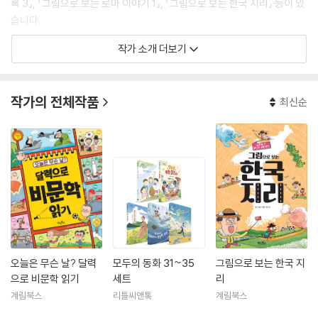
록 3』, 『그림으로 보는 로마 이야기 1』, 『그림으로 보는 한국 지리』 등이 있
습니다.
작가 소개 더보기
작가의 전체작품
최신순
오늘은 무슨 날? 달력
모두의 동화 31~35
그림으로 보는 한국 지
으로 비문학 읽기
세트
리
계림북스
리틀씨앤톡
계림북스