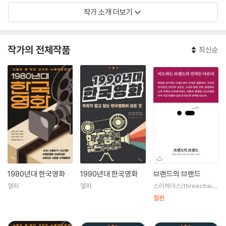
작가 소개 더보기
작가의 전체작품
최신순
1980년대 한국영화
1990년대 한국영화
브랜드의 브랜드
앨피
앨피
스리체어스(threechair
s)
절판