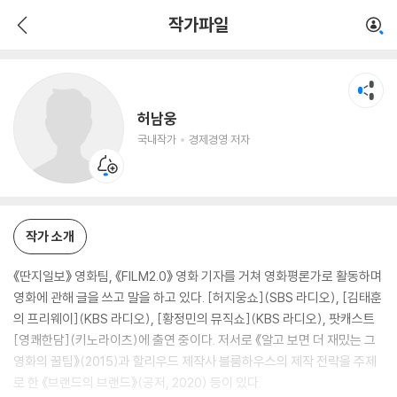
허남웅
작가파일
국내작가
경제경영 저자
허남웅
국내작가
경제경영 저자
작가 소개
《딴지일보》 영화팀, 《FILM2.0》 영화 기자를 거쳐 영화평론가로 활동하며
영화에 관해 글을 쓰고 말을 하고 있다. [허지웅쇼](SBS 라디오), [김태훈
의 프리웨이](KBS 라디오), [황정민의 뮤직쇼](KBS 라디오), 팟캐스트
[영쾌한담](키노라이츠)에 출연 중이다. 저서로 《알고 보면 더 재밌는 그
영화의 꿀팁》(2015)과 할리우드 제작사 블룸하우스의 제작 전략을 주제
로 한 《브랜드의 브랜드》(공저, 2020) 등이 있다.