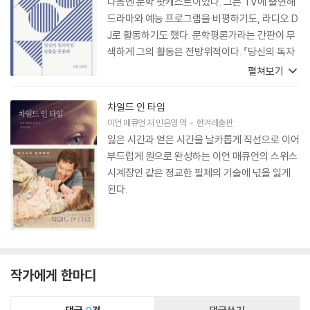
다음엔 문학 팟캐스트이었다. 그는 TV에 출연해
드라마와 예능 프로그램을 비평하기도, 라디오 D
J로 활동하기도 했다. 문학평론가라는 간판이 무
색하게 그의 활동은 전방위적이다. 『당신의 독자
적인 슬픔을 존중해』는 허희의 진면목을 확인할
펼쳐보기
수 있는 영화평론집이다. 하나의 영화를 메인에
두고 비슷한 주제의 문학을 경유하고 같은 종류의
차일드 인 타임
여러 영화를 우회하고 때론 노래 가사를 가져오기
이언 매큐언
저
민은영
역
한겨레출판
도 하면서 현실에 지친 독자의 마른 혈관에 피를
잃은 시간과 얻은 시간을 날카롭게 직선으로 이어
돌게 할 위로와 위안의 링거를 제공한다. 실제 성
부드럽게 원으로 완성하는 이언 매큐언의 스위스
격도 글과 다르지 않아 나는 곧잘 그에게 사적인
시계장인 같은 정교한 필체의 기술에 넋을 잃게
얘기를 털어놓고는 했다. 눈높이 맞춰 들어 주고,
된다.
손뼉 쳐 주듯 대화의 장단을 맞춰 주는 그에게서
받은 신뢰의 정체는 존중감이었다. 기쁨보다 슬픔
을 공유해 줄 때 존중받는 느낌이 더 커지는 법이
다. 허희의 글은 그런 감정을 들게 한다.
작가에게 한마디