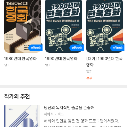
1980년대 한국영화
1990년대 한국영화
[대여] 1990년대 한국
영화
앨피
앨피
앨피
절판
작가의 추천
당신의 독자적인 슬픔을 존중해
허희
저
백조
허희와 인연을 맺은 건 영화 프로그램에서였다.