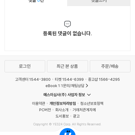
댓글
0
건
댓글쓰기
등록된 댓글이 없습니다.
로그인
최근 본 상품
주문/배송
고객센터 1544-3800
티켓 1544-6399
중고샵 1566-4295
eBook 1:1문의/채팅상담
예스이십사(주) 사업자 정보
이용약관
개인정보처리방침
청소년보호정책
PC버전
회사소개
거래처관계자께
도서홍보
광고
Copyright © YES24 Corp. All Rights Reserved.
MATOM14