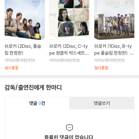
브로커 (2Disc, 풀슬
브로커 (2Disc, C-ty
브로커 (1Disc, B-ty
립 한정판)
pe 원클릭 박스세트
pe 풀슬립 한정판) :
한정판) : 블루레이
블루레이
아이브엔터테인먼트
아이브엔터테인먼트
아이브엔터테인먼트
일시품절
일시품절
감독/출연진에게 한마디
댓글
0
건
댓글쓰기
등록된 댓글이 없습니다.