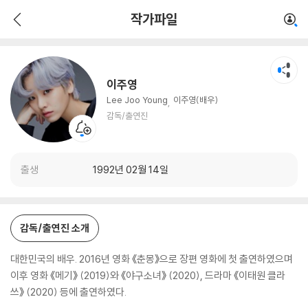
이주영
작가파일
감독/출연진
이주영
Lee Joo Young
이주영(배우)
감독/출연진
출생
1992년 02월 14일
감독/출연진 소개
대한민국의 배우. 2016년 영화 《춘몽》으로 장편 영화에 첫 출연하였으며
이후 영화 《메기》 (2019)와 《야구소녀》 (2020), 드라마 《이태원 클라
쓰》 (2020) 등에 출연하였다.