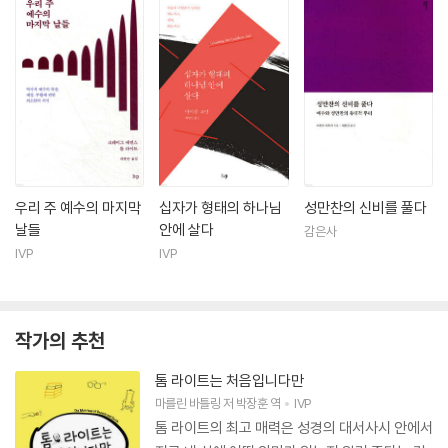
우리 주 예수의 마지막
십자가 형태의 하나님
성만찬의 신비를 풀다
날들
안에 살다
감은사
IVP
IVP
작가의 추천
톰 라이트는 처음입니다만
마를린 바틀링
저
박장훈
역
IVP
톰 라이트의 최고 매력은 성경의 대서사시 안에서