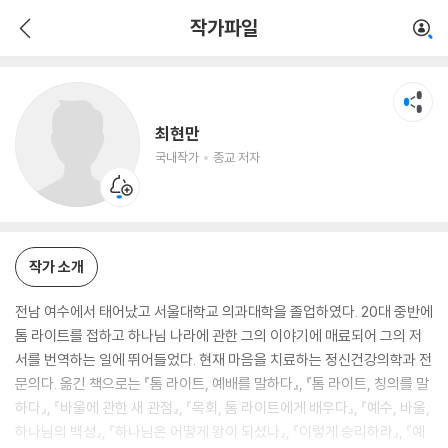
최현만
작가파일
국내작가
종교 저자
최현만
국내작가
종교 저자
작가 소개
전남 여수에서 태어났고 서울대학교 의과대학을 졸업하였다. 20대 중반에
톰 라이트를 접하고 하나님 나라에 관한 그의 이야기에 매료되어 그의 저
서를 번역하는 일에 뛰어들었다. 현재 마음을 치료하는 정신건강의학과 전
문의다. 옮긴 책으로는 『톰 라이트, 예배를 말하다』, 『톰 라이트, 칭의를 말
하다』, 『바울에 관한 새 관점』, 『목회, 톰 라이트에게 배우다』, 『예수, 바울,
하나님의 백성』, 『하나님은 어떻게 왕이 되셨나』, 『이렇게 승리하라』, 『예