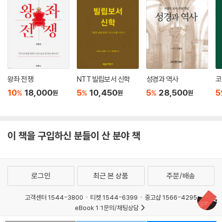
를 들어, 자기희생)이 반드시 성령의 사역은 아니라는 점이다. 바울에게 십
새롭게 보는 방법을 제시한다. 오래된 영토에서 새로운 길을 개척하는 고
자가 형태의 자기희생이 거룩함의 독특한 차원이며 필수 조건인 것은 맞지
먼은 비폭력과 십자가의 변화시키는 힘에 뿌리를 둔 거룩함과 칭의의 비전
만, 그것이 거룩함의 전부는 아니다. 특히 앞서 확인했듯이, 바울에게 성적
으로 우리를 이끈다. 그의 연구는 목회자들에게는 설교에 대한 새로운 통
인 거룩함이 없는 십자가화는 결코 거룩함이 아니다. 그것은 사이비 거룩
찰을 제공하고, 학자들에게는 오래된 질문을 해결하는 새로운 방법을 제공
함이다. 어떤 사람이 다른 사람을 위한 ‘자기희생’의 대가로 금전이나 다른
할 것이다.
형태의 보수를 받는다면, 그것은 진정한 자기희생의 행위가 아니다.
- 프랭크 마테라 (미국 가톨릭 대학교 성서학 명예교수)
왕좌 전쟁
NTT 빌립보서 신학
성경과 역사
코
더욱이 바울은 성적 방종/부도덕이 십자가 형태 실존을 부정하는 것이라
10
18,000
5
10,450
5
28,500
5
%
%
%
원
원
원
고 말하는데, 왜냐하면 그런 모습은 십자가를 통해 사람의 몸을 속량하신
삼위일체 하나님의 사역을 적절하게 적용하지 못한 것이며, 하나님의 백성
과 ‘이방인’을 구별하는 특정한 순종의 형태를 드러내지도 못한 것이기 때
이 책을 구입하신 분들이 산 분야 책
문이다. 바울에게 성적 부도덕[그리스어 ‘포르네이아’(porneia)?“동성애
행위와 일반적인 성적 부도덕을 포함하는…‘불법적인 성관계’”]과 십자가
형태 사랑은 공존할 수 없다. 왜냐하면 ‘포르네이아’는 기껏해야 자기애의
한 형태이며, 다른 사람에게 해를 끼치고 개인과 공동체 모두의 거룩함을
로그인
최근 본 상품
주문/배송
약화하는 자기 탐닉의 한 형태이기 때문이다.
--- 「3장│“내가 십자가 형태이니, 너희도 십자가 형태가 될지어다”」 중에
고객센터 1544-3800
티켓 1544-6399
중고샵 1566-4295
서
eBook 1:1문의/채팅상담