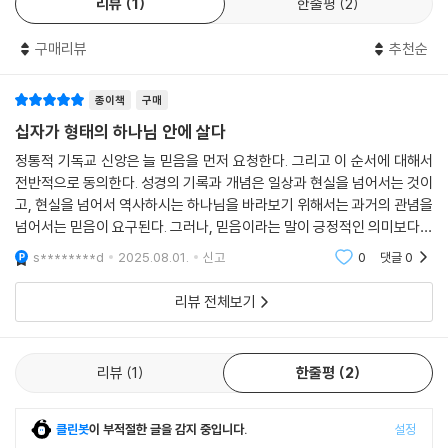
리뷰
1
한줄평
2
의 생명에 참여하는 것으로, 이는 삼위 하나님의 십자가 형태의 성품과 생
특히 갈라디아서 2:15-21과 로마서 6:1-7:6에 초점을 맞추고, 로마서 5:1
넓게는 제2성전기 유대교 문헌에서 혹은 좁게는 바울서신에서 그리스어
명에 변혁적으로 참여하는 것임을 이 책은 규명해 낸다. 『십자가 형태의 하
-11, 고린도후서 5:14-21, 빌립보서 2:5-11의 도움을 받아 바울이 말하는
구매리뷰
추천순
동사 ‘디카이오오’(dikaio?) 및 관련 단어들로 표현되어 있는 ‘칭의’ 개념
나님 안에 살다』는 무엇보다도 흥미진진하다. 바울 신학의 핵심을 ‘변화’라
칭의 개념을 조사했으며, 칭의는 그리스도의 부활 생명에 참여하는 풍성하
은 때때로 편협한 ‘어휘 연구’의 대상이 되었고, 마치 단순하게 그 단어 자
는 역동적인 관점에서 재해석하는 이 책을 통해 독자들은 유익하고 새로운
면서도 잠재적으로 희생이 따르는 경험이며, 그리스도와 ‘함께 십자가에
종이책
구매
체가 등장하는 경우만 분석하면 이 광범위한 신학 개념에 관한 모든 것을
통찰을 발견할 것이다.
못 박힘’을 통해 이루어지는 것이라고 주장한다.
십자가 형태의 하나님 안에 살다
발견할 수 있다는 듯이 연구되었다. 하지만 유대교의 신학 개념으로서 칭
- 김규섭 (아신대학교 신약학 교수)
의를 대상으로 삼는 모든 논의는 서로 겹치는 개념인 언약, 생명, 그리고 당
정통적 기독교 신앙은 늘 믿음을 먼저 요청한다. 그리고 이 순서에 대해서
이어지는 3장에서 저자는 바울이 거룩함을 삼위 하나님, 즉 아버지, 아들,
연히 정의/의와 반드시 연결되어야 한다. 그렇다면 바울에게 칭의는 무엇
전반적으로 동의한다. 성경의 기록과 개념은 일상과 현실을 넘어서는 것이
성령의 십자가 형태 성품에 참여하고 본받는 것으로 재정의한다고 말한다.
“바울 신학의 중심이 무엇인가”라는 질문에 대해, 종교개혁 이후로 ‘칭
이었는가? 내가 주장할 내용은 바울에게 칭의란 (하나님을 향한) ‘수직적’
고, 현실을 넘어서 역사하시는 하나님을 바라보기 위해서는 과거의 관념을
우리는 신적 거룩함의 화신이신 그리스도에게 참여적으로 동화됨으로써
의’라고 대답하는 학자들이 대다수였으나, 알베르트 슈바이처는 ‘칭의’를
넘어서는 믿음이 요구된다. 그러나, 믿음이라는 말이 긍정적인 의미보다는
혹은 신학적 관계 및 그와 불가분한 (타인을 향한) ‘수평적’ 혹은 사회적 관
하나님처럼 거룩해진다. 그러므로 거룩함 또는 성화는 칭의의 부록이 아니
달의 보조 분화구에 비유하면서, ‘그리스도와의 연합’ 혹은 ‘참여’(그리스
앎의 문제를 배제하면서, 가르쳐야 할 입장에 있는 사람들이 배움과 가르
계 모두에서 올바른 언약 관계의 수립 혹은 회복을 뜻하며, 바울은 그것을
s********d
2025.08.01.
신고
0
댓글
0
라 칭의의 실현이다. 마지막 4장에서는 비폭력이야말로 십자가와 부활에
도 안에 참여함)라는 주제를 바울 신학의 중심으로 새롭게 부각시켰다. 이
칠 책임을 벗
언급할 때 ‘피스티스’와 ‘아가페’를 가장 빈번하게 사용했고, 또한 거기에는
서 계시되고 바울이 이야기하는 케노시스적인 십자가 형태 하나님의 생명
후 바울 학계는 종교개혁 전통을 따르는 학자들이 여전히 ‘칭의’를 바울 신
궁극적인 신원과 영광에 대한 확실한 소망이 포함되며, 이 모든 것은 그리
리뷰 전체보기
에 참여하는 삶의 본질적 증표 중 하나라고 주장한다. 저자는 또한 바울이
학의 중심으로 여겨 온 반면, 슈바이처가 제시한 길을 따르는 샌더스, 헤이
스도와 성령에 비추어 이해되고 그리스도와 성령을 통해 경험된다는 것이
회심 이후에도 폭력적 인격을 유지하고 표출했다는 존 게이저의 주장과,
스 등의 영향력 있는 학자들이 ‘참여’를 보다 중요한 바울 신학의 중심으로
다.
신성한 폭력에 대한 르네 지라르의 주장과 그것을 바울에게 적용한 로버트
주장하면서, ‘칭의’와 ‘참여’를 서로 대립적인 관계로 이해하는 경향이 생겼
리뷰
1
한줄평
2
해머튼캘리의 해석을 다루면서 그에 대한 대답으로 앙리 레비와 미로슬라
다.
다시 한번 우리는, 신자들이 최초에 그리고 계속해서 함께 십자가에 못 박
브 볼프의 연구 또한 다루어 바울의 폭력의 원인이 ‘정결 의지’에 있을 수
히는 그분이 부활하신, 십자가에 못 박히신 그리스도(the resurrected
있다고 말한다.
클린봇
이 부적절한 글을 감지 중입니다.
설정
마이클 고먼은 이 책에서, 자신의 전작 『삶으로 담아내는 십자가』에서는
crucified Christ)라는 사실을 강조해야 한다. 이 점은 기독론과 구원론