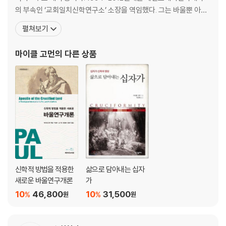
성경 찾아보기
의 부속인 ‘교회일치신학연구소’ 소장을 역임했다. 그는 바울뿐 아니
라 요한복음과 요한계시록, 신학적?선교적 성서해석, 초기 그리스도
펼쳐보기
인들의 윤리관에 대해 괄목할 만한 연구 성과를 내놓았고 교회와 문
화의 관계에도 깊은 관심을 두며 강연과 집필을 활발히 이어가고 있
마이클 고먼
의 다른 상품
다. 또한 그리스와 터키, 이탈리아에 있는 신약시대 도시들을 방문하
신학적 방법을 적용한
삶으로 담아내는 십자
새로운 바울연구개론
가
10
46,800
10
31,500
%
%
원
원