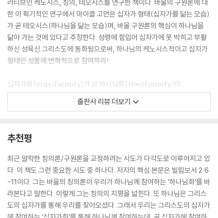
러티브인 케노시스, 칭의, 테오시스를 연구한 책이다. 바울의 구원론에 대
빌립보서 2:6-11 연구에서 해소되지 않는 끈질긴 질문 중 하나는 이 본문
한 이 획기적인 연구에서 마이클 고먼은 십자가 형태(십자가를 닮는 모습)
의 배경(들)과 출처를 둘러싼 문제다. 그런데 우리가 빌립보서 2:6-11에
가 곧 테오시스(하나님을 닮는 모습)며, 바울 구원론의 핵심이 하나님을
접근할 때 절대 잊으면 안 되는 사실이 있다. 그것은 바로 이 본문이 시적
닮아 가는 것에 있다고 주장한다. 성령에 힘입어 십자가에 못 박히고 부활
내러티브라는 사실이다. 대부분 시와 마찬가지로 이 본문도 풍부한 은유와
하신 성육신 그리스도에 동화됨으로써, 하나님의 케노시스적이고 십자가
암시를 담고 있으며, 그렇기에 출처 혹은 심지어 ‘배경들’보다는 상호텍스
형태인 성품에 변혁적으로 참여하라!
트성을 이야기하는 것이 아마도 더 정확할 것이다. 물론 적절한 역사적·문
헌학적 정밀성을 추구하긴 해야겠지만, 또한 상호텍스트적 씨줄과 날줄로
십자가화(cruciformity)가 곧 하나님화(theoformity)다
직조된 이 작품 속에 존재하는 의미론적 중첩과 모호함을 그대로 안고 가
출판사 리뷰 더보기
는 법도 배워야 한다. 이 시적 상호텍스트성 개념에는 이러한 본문 안에 서
『십자가 형태의 하나님 안에 살다』는 마이클 고먼의 전작 『삶으로 담아내
로 창조적 긴장 관계에 있는 단어, 암시, 반향이 존재할지도 모른다는 의미
는 십자가』의 후속작으로, 전작 1장의 핵심 주장인 “바울에게 하나님은 십
가 들어 있다.
자가 형태(cruciform)였다”를 초점 삼아 개진한 연구다. 이 주장이 옳다
추천평
면, 십자가화는 하나님화, 또는 테오시스라고 할 수 있는데, 이 책은 전작
하지만 이렇게 말한다고 해서 혼란만 남는다는 의미도 아니고, 시적 내러
에서 충분히 개진하지 않은 이 테오시스 개념을 더욱 풀어 설명한다. 저자
최근 얄팍한 칭의론/구원론을 교정하려는 시도가 다각도로 이루어지고 있
티브에는 아무런 내적 구조와 일관성, 플롯, 혹은 논리가 없다는 의미도 아
는 바울의 구원론의 토대를 구축하는 빌립보서 2:6-11 내러티브 구조에
다. 이 책도 그런 중요한 시도 중 하나다. 저자의 핵심 본문은 빌립보서 2:6
니다. 오히려 그 반대다. 자료의 출처나 사전학과 관련된 절대적 정확성을
드러난 그리스도의 내러티브적 정체성이 궁극적으로는 하나님의 내러티
-11이다. 그는 바울의 칭의론이 우리가 하나님께 참여하는 ‘하나님화’를 바
추구하려는 노력을 내려놓으면, 우리는 시 자체를 설명하기 위해 시를 들
브적 정체성의 계시라고 주장한다.
라본다고 말한다. 이렇게 그는 칭의의 지평을 넓힌다. 또 하나님은 그리스
여다볼 수 있다. 이 본문에서 논란이 되는 단어와 구절 중 다수는 시 내부에
도의 십자가를 통해 우리를 찾아오셨다. 그래서 우리는 그리스도의 십자가
서 그 의미를 얻는다. 더욱이 시의 전체 의미는 바울이 이 시를 근접 문맥과
말하자면 이 본문이 그리스도를 하나님으로 계시한다는 것이다. 다시 말
에 참여하는 ‘십자가화’를 통해 하나님께 참여하는데, 곧 십자가에 참여하