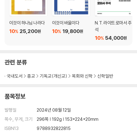
이것이 하나님 나라다
이것이 바울이다
N. T. 라이트 로마서 주
석
10
25,200
10
19,800
%
%
원
원
10
54,000
%
원
관련 분류
국내도서
종교
기독교(개신교)
목회와 신학
신학일반
품목정보
발행일
2024년 08월 12일
쪽수, 무게, 크기
296쪽 | 192g | 153*224*20mm
ISBN13
9788932822815