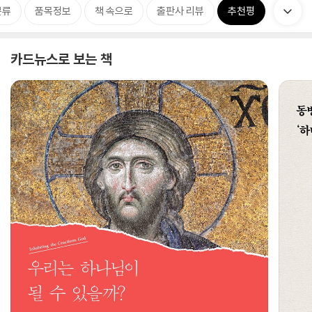
분류
품목정보
책 속으로
출판사 리뷰
추천평
카드뉴스로 보는 책