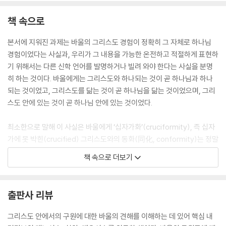
책 속으로
본서에 지워진 과제는 바울의 그리스도 경험이 정확히 그 자체로 하나님
경험이었다는 사실과, 우리가 그 내용을 가능한 온전하고 적절하게 표현하
기 위해서는 다른 신학 언어를 발명하거나 빌려 와야 한다는 사실을 분명
히 하는 것이다. 바울에게는 그리스도와 하나되는 것이 곧 하나님과 하나
되는 것이었고, 그리스도를 닮는 것이 곧 하나님을 닮는 것이었으며, 그리
스도 안에 있는 것이 곧 하나님 안에 있는 것이었다.
최소한으로 말해 이 사실은 바울에게 ‘십자가화’(cruciformity), 즉 십자
가에 못 박힌(crucified) 그리스도와의 동화(同化, conformity)는 정말
로 ‘하나님화’(theoformity), 혹은 테오시스였다는 것을 의미한다. 이러
책 속으로 더보기
한 주장들에 관한 본서의 논의는 또한 바울의 유명한 표현인 ‘그리스도 안
에’가 바울에게는 ‘하나님 안에/그리스도 안에/성령 안에’의 줄임말이었다
고 제안할 것이다. 즉, 바울의 그리스도 중심성은 사실 암시적인 삼위일체
출판사 리뷰
론이었다.
--- 「서론│십자가 형태 하나님 안에 살다」 중에서
그리스도 안에서의 구원에 대한 바울의 견해를 이해하는 데 있어 핵심 내