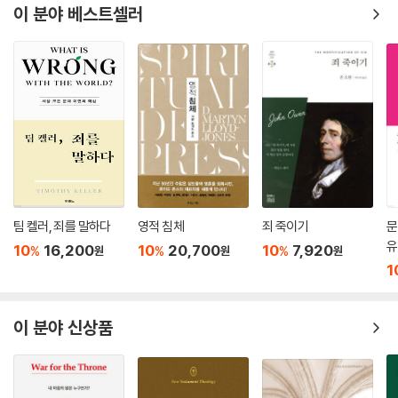
역설적 특징을 요구하고 허용하는 것이 바로 이 기독론적 현실이다.
스, 곧 하나님의 백성이 십자가에서 계시된 하나님의 생명과 성품에 참여
ㆍ바울 연구에 관심 있는 모든 독자
이 분야 베스트셀러
--- 「2장│“믿음으로 의롭게 되다/그리스도와 함께 십자가에 못 박히다”」
하는 것에 있음을 설득력 있게 주장한다. 마이클 고먼은 결실 없는 이분법
ㆍ케노시스, 칭의, 테오시스의 개념과 해석을 배우고 싶은 독자
중에서
을 극복하며 ‘바울에 대한 새로운 관점’과 전통주의 비평가 사이의 최근 논
ㆍ바울의 구원론에서 ‘그리스도와 함께 십자가에 못 박힘’이 어떻게 ‘하나
쟁을 초월하는 강력하고 건설적인 설명으로 바울 신학에 관한 최근 논쟁의
님의 성품에 참여하는 것’으로 이어지는지 궁금한 독자
그렇다면 빌립보서 2:6-11은 순종하는 아들이신 그리스도의 내러티브적
결과를 능숙하게 통합한다. 『십자가 형태의 하나님 안에 살다』는 바울 복
ㆍ바울에 대한 전통적 관점과 새로운 관점을 통합하고, 이를 초월한 관점
정체성과 거룩함뿐만 아니라, 아버지이신 하나님의 내러티브적 정체성과
음의 비폭력적이고 세상을 변화시키는 성격을 이해하기 위한 길을 제시한
이 무엇인지 궁금한 독자
거룩함도 드러낸다. 본서 1장에서 강조했듯이, 이것은 반직관적이고 반문
다.
ㆍ빌립보서 2:6-11과 갈라디아서, 로마서 등에 나타나는 칭의 개념을 바
화적이며 반제국적인 형태의 신성이다. 하지만 이것이 바로 바울에게는
르게 이해하고자 하는 독자
- 리처드 헤이스 (듀크 대학교 신학대학원 신약학 조지 워싱턴 아이비 명예교수)
‘하나님의 형상’으로서 그리스도의 의미다. 그리고 그것은 우리가 하나님
에 대해 다시 생각하기를 바울이 원한다는 의미다. 분명히 바울은 그리스
『십자가 형태의 하나님 안에 살다』는 바울에 대한 분할된 접근 방식에 중
도가 행한 일이 반직관적이고 지나칠 정도로 관습을 벗어났음에도, 궁극적
팀 켈러, 죄를 말하다
영적 침체
죄 죽이기
문
요한 교정 역할을 하며, 칭의를 영적 변화와 명료하게 연결한다. 믿음, 사
으로는 신성의 위반이 아니라 신성의 표현이며 그렇기에 하나님의 거룩함
유
10
16,200
10
20,700
10
7,920
랑, 행동이 합쳐지면 테오시스-즉, 그리스도와 하나님의 성품을 취하는
%
%
%
원
원
원
의 표현이라고 암시한다. 그렇지 않고 그리스도가 하나님의 성품을 저버린
1
것-가 된다. 마이클 고먼은 다른 학자들과 끊임없이 대화를 나누면서도 신
것이라면, 어떻게 ‘하나님과 동등할’ 수 있겠는가? 본서 1장에서 주장했듯
선하고 독창적인 접근 방식으로 바울의 생생한 신학을 조명한다. 『십자가
이, 이 말의 의미는 ‘그는 하나님의 형태이신데도’가 사도 바울의 더 넓은
형태의 하나님 안에 살다』는 바울 연구를 분명하게 발전시키고 있다.
사고 체계에서는 ‘그는 하나님의 형태이시므로’의 뜻이기도 하다는 것이
이 분야 신상품
- 스티븐 핀란 (Salvation Not Purchased 저자)
다.
하지만 여기서 급히 덧붙여야 할 내용이 있다. 그것은 십자가화의 구현(예
마이클 고먼은 이 선구적인 연구에서 칭의와 거룩함에 대한 바울의 이해를