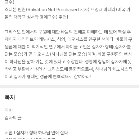
교수)
스티븐 핀란(Salvation Not Purchased 저자) 프랭크 마테라(미국 가
톨릭 대학교 성서학 명예교수) 추천!
그리스도 안에서의 구원에 대한 바울의 견해를 이해하는 데 있어 핵심 주
제이자 내러티브인 케노시스, 칭의, 테오시스를 연구한 책이다. 바울의 구
원론에 대한 이 획기적인 연구에서 마이클 고먼은 십자가 형태(십자가를
닮는 모습)가 곧 테오시스(하나님을 닮는 모습)이며, 바울 구원론의 핵심
이 하나님을 닮아 가는 것에 있다고 주장한다. 성령에 힘입어 십자가에 못
박히고 부활하신 성육신 그리스도에 동화됨으로써, 하나님의 케노시스적
이고 십자가 형태인 성품에 변혁적으로 참여하라!
목차
약어
감사의 글
서론 | 십자가 형태 하나님 안에 살다