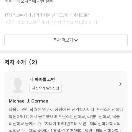
바울과 테오시스에 관한 질문
1장 | “그는 하나님의 형태이신데도/형태이시므로”
바울의 마스터 스토리가 지닌 신학적 중요성 (빌 2:6-11)
2장 | “믿음으로 의롭게 되다/그리스도와 함께 십자가에 못 박히다”
목차 더보기
‘함께 십자가에 못 박힘’에 의한 칭의: 바울 구원론의 논리
3장 | “내가 십자가 형태이니, 너희도 십자가 형태가 될지어다”
저자 소개
2
거룩함을 테오시스로: 바울의 삼위일체론적 재구성
4장 | “우리가 원수 되었을 때에”
저
마이클 고먼
바울, 부활 그리고 폭력의 종말
관심작가 알림신청
결론 | 십자가 형태 하나님 안에 사는 것
Michael J. Gorman
바울의 내러티브 구원론으로서 테오시스
바울에 관한 탁월한 연구로 정평이 난 신약학자이다. 프린스턴신학대
학원(Ph.D.)에서 공부했으며 프린스턴신학교, 리젠트신학교, 웨슬
참고 문헌
리신학교 등에서 가르치다가 1991년부터 세인트메리신학대학교의
인명 찾아보기
석좌교수로 재직 중이다. 1994-2012년에는 세인트메리신학대학교