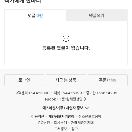
작가에게 한마디
댓글
0
건
댓글쓰기
등록된 댓글이 없습니다.
로그인
최근 본 상품
주문/배송
고객센터 1544-3800
티켓 1544-6399
중고샵 1566-4295
eBook 1:1문의/채팅상담
예스이십사(주) 사업자 정보
이용약관
개인정보처리방침
청소년보호정책
PC버전
회사소개
거래처관계자께
도서홍보
광고