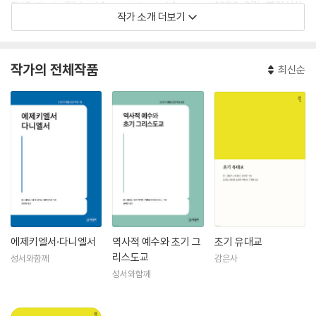
회(Catholic Biblical Associ­ation of America, 1996-97), 북미성서
작가 소개 더보기
학회(Society of Biblical Literature, 2002)의 회장으로 봉직했다. 콜
린스는 또한 Dead Sea Discoveries, Journal for the Study of Jud
aism 및 Journal of Biblical Literature의 편집장으로, 2008년에는 앵
작가의 전체작품
최신순
커예일바이블시리즈(An­chor Yale Bible Series)의 총괄 편집자로 일했
다. 콜린스는 300편이 넘는 논문/학술서 및 대중서를 출판 및 편집했고,
유명한 작품으로는 Between Athens and Jerusalem: Jewish Ident
ity in the Hellenistic Diaspora (1983); Daniel (1993); The Scept
er and the Star. The Messiahs of the Dead Sea Scrolls and Oth
er Ancient Literature (1995); The Apocalyptic Imagination: An I
ntroduction to Jewish Apocalyptic Literature (1998); The Bibl
e after Babel: Historical Criticism in a Postmodern Age (2005)
등등이 있다.
에제키엘서·다니엘서
역사적 예수와 초기 그
초기 유대교
리스도교
성서와함께
감은사
성서와함께