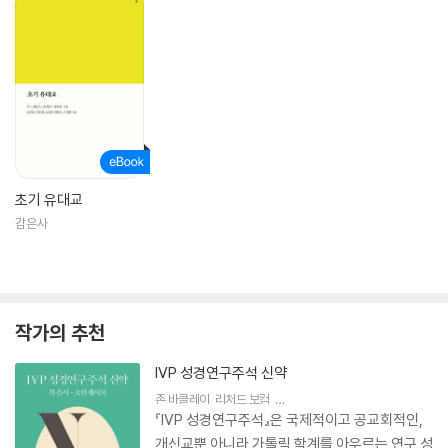
초기 유대교
감은사
작가의 추천
IVP 성경연구주석 신약
존 바클레이
,
리처드 보컴
,
스캇 맥나이트
저
이철민
,
홍성수
역
제
『IVP 성경연구주석』은 국제적이고 공교회적인,
개신교뿐 아니라 가톨릭 학계를 아우르는 연구 성