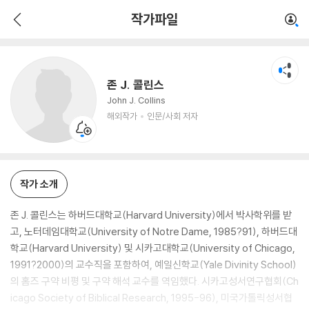
존 J. 콜린스
작가파일
해외작가
인문/사회 저자
존 J. 콜린스
John J. Collins
해외작가
인문/사회 저자
작가 소개
존 J. 콜린스는 하버드대학교(Harvard University)에서 박사학위를 받
고, 노터데임대학교(University of Notre Dame, 1985?91), 하버드대
학교(Har­vard University) 및 시카고대학교(University of Chicago,
1991?2000)의 교수직을 포함하여, 예일신학교(Yale Divinity School)
의 홈즈 구약 비평 및 구약 해석 교수를 역임했다. 시카고성서연구협회(Ch
icago Society of Bibli­cal Research, 1995-96), 미국가톨릭성서협