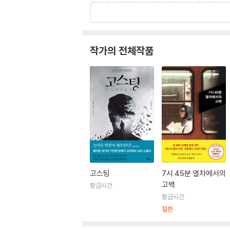
으로 활동 중이며, 가족과 함께 미국 플로리다 서
『7시 45분 열차에서의 고백(Confessions on t
스 베스트셀러 작가이다. 현재 가장 주목받는 스릴러
작가의 전체작품
문학상을 수상했다. 2019년에는 에드거 상 두
리사 엉거의 소설은 전 세계 31개 언어로 출간되어 
〈LA 타임스〉,〈보스턴 글로브〉, 〈선 센티넬〉,
과 함께 미국 플로리다 서부 해안에 살고 있다.
고스팅
7시 45분 열차에서의
고백
황금시간
황금시간
절판