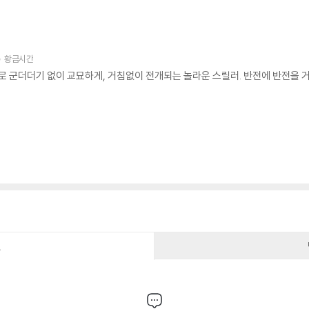
황금시간
로 군더더기 없이 교묘하게, 거침없이 전개되는 놀라운 스릴러. 반전에 반전을 
건