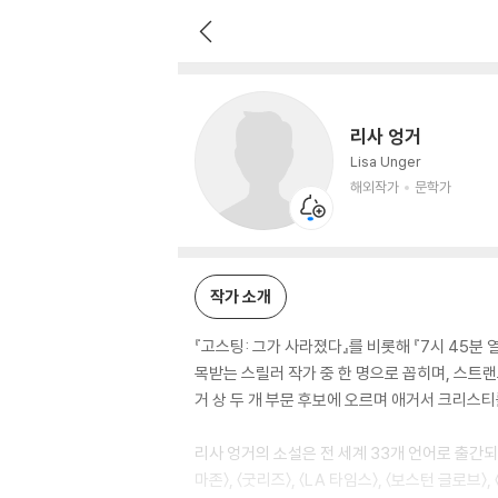
리사 엉거
해외작가
문학가
리사 엉거
Lisa Unger
해외작가
문학가
작가 소개
『고스팅: 그가 사라졌다』를 비롯해 『7시 45분 열
목받는 스릴러 작가 중 한 명으로 꼽히며, 스트랜드
거 상 두 개 부문 후보에 오르며 애거서 크리스
리사 엉거의 소설은 전 세계 33개 언어로 출간되어
마존〉, 〈굿리즈〉, 〈LA 타임스〉, 〈보스턴 글로