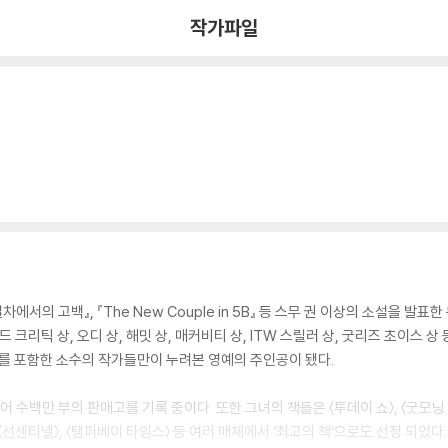
작가파일
차에서의 고백』, 『The New Couple in 5B』 등 스무 권 이상의 소설을 발
 크리틱 상, 오디 상, 해밋 상, 매커비티 상, ITW 스릴러 상, 굿리즈 초이스 상
티를 포함한 소수의 작가들만이 누려본 영예의 주인공이 됐다.
 수백만 부의 판매고를 기록 중이다. 또한 그녀의 책들은 〈투데이 쇼〉, 〈굿모닝 아
브〉, 〈선센티넬〉, 〈탬퍼베이 타임스〉 등 여러 매체에서 ‘최고의 책’으로도 선정 되