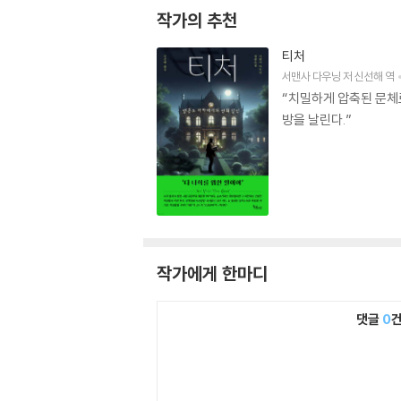
작가의 추천
티처
서맨사 다우닝
저
신선해
역
“치밀하게 압축된 문체
방을 날린다.”
작가에게 한마디
댓글
0