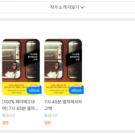
부 해안에 살고 있다.
작가 소개 더보기
he 7:45)』을 비롯해『Secluded Cabin Sleeps Six』, 『Last Girl Gh
 작가 중 한 명으로 꼽히며, 스트랜드 크리틱 상, 오디 상, 해밋 상, 매커비티 상
 개 부문 후보에 오르며 애거서 크리스티를 포함한 소수의 작가들만이 누려본 영예
수백만 부의 판매고를 기록 중이다. 또한 〈투데이 쇼〉, 〈굿모닝 아메리카〉, 〈엔터테
 〈탬파베이 타임스〉 등 여러 매체가 ‘최고의 책’으로 선정했다. 작가는 현재 국제 
[100% 페이백][대
7시 45분 열차에서의
여] 7시 45분 열차에
고백
서의 고백
황금시간
황금시간
절판
절판